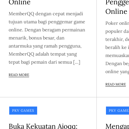
Online
Pengge
Online
MemberQQ dengan cepat menjadi
tujuan utama bagi penggemar game
Poker onli
online. Dengan beragam permainan
populer da
menarik, bonus besar, dan
terakhir, 
antarmuka yang ramah pengguna,
beralih ke
MemberQQ adalah tempat yang
memuaskan
tepat bagi pemain dari semua […]
Dengan beg
online yang
READ MORE
READ MORE
PKV GAMES
PKV GAME
Buka Kekuatan Ajoqq:
Menga