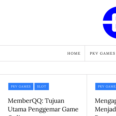
Skip
to
content
Tips Menjadi Pemain
Dapatkan tips untuk menjadi pemain terbaik d
HOME
PKV GAMES
PKV GAMES
SLOT
PKV GAME
MemberQQ: Tujuan
Menga
Utama Penggemar Game
Menjad