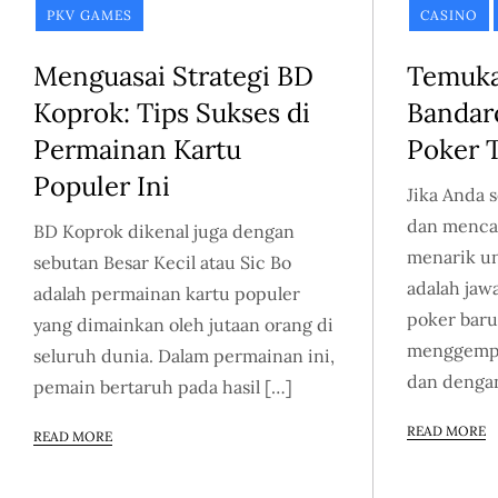
PKV GAMES
CASINO
Menguasai Strategi BD
Temuka
Koprok: Tips Sukses di
Bandar
Permainan Kartu
Poker T
Populer Ini
Jika Anda 
dan menca
BD Koprok dikenal juga dengan
menarik un
sebutan Besar Kecil atau Sic Bo
adalah jaw
adalah permainan kartu populer
poker baru
yang dimainkan oleh jutaan orang di
menggempa
seluruh dunia. Dalam permainan ini,
dan dengan
pemain bertaruh pada hasil […]
READ MORE
READ MORE