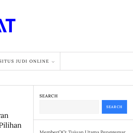
 Online Terpopuler
ektif untuk meningkatkan kemampuan bermain dan meraih
SITUS JUDI ONLINE
SEARCH
SEARCH
ran
Pilihan
MemberQQ: Tujuan Utama Penggemar