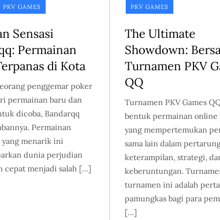
PKV GAMES
PKV GAMES
n Sensasi
The Ultimate
qq: Permainan
Showdown: Bersa
erpanas di Kota
Turnamen PKV G
QQ
seorang penggemar poker
ri permainan baru dan
Turnamen PKV Games QQ
tuk dicoba, Bandarqq
bentuk permainan online
abannya. Permainan
yang mempertemukan pem
 yang menarik ini
sama lain dalam pertarun
rkan dunia perjudian
keterampilan, strategi, da
 cepat menjadi salah […]
keberuntungan. Turname
turnamen ini adalah pert
pamungkas bagi para pem
[…]