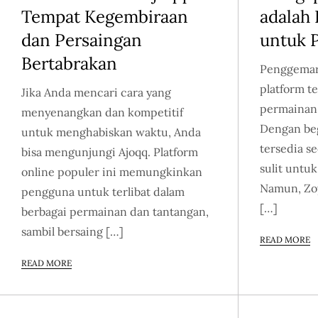
Tempat Kegembiraan
adalah 
dan Persaingan
untuk 
Bertabrakan
Penggemar 
platform t
Jika Anda mencari cara yang
permainan 
menyenangkan dan kompetitif
Dengan beg
untuk menghabiskan waktu, Anda
tersedia s
bisa mengunjungi Ajoqq. Platform
sulit untu
online populer ini memungkinkan
Namun, Zo
pengguna untuk terlibat dalam
[…]
berbagai permainan dan tantangan,
sambil bersaing […]
READ MORE
READ MORE