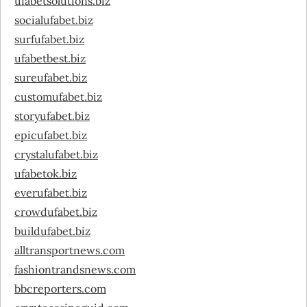
ufabetsolutions.biz
socialufabet.biz
surfufabet.biz
ufabetbest.biz
sureufabet.biz
customufabet.biz
storyufabet.biz
epicufabet.biz
crystalufabet.biz
ufabetok.biz
everufabet.biz
crowdufabet.biz
buildufabet.biz
alltransportnews.com
fashiontrandsnews.com
bbcreporters.com