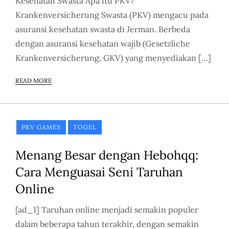
Kesehatan Swasta Apa itu PKV?
Krankenversicherung Swasta (PKV) mengacu pada
asuransi kesehatan swasta di Jerman. Berbeda
dengan asuransi kesehatan wajib (Gesetzliche
Krankenversicherung, GKV) yang menyediakan […]
READ MORE
PKV GAMES
TOGEL
Menang Besar dengan Hebohqq:
Cara Menguasai Seni Taruhan
Online
[ad_1] Taruhan online menjadi semakin populer
dalam beberapa tahun terakhir, dengan semakin