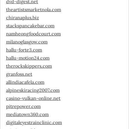
dvd-digest.net
theartistsmarketnola.com
chiranaplus.biz
stackspancakebar.com
namheongfoodcourt.com
milanoglasgow.com
hallu-forte3.com
hallu-motion24.com
therockskippers.com
granfoss.net
allindiacafela.com
alpineskiracing2007.com
casino-vulkan-online.net
pitrepower.com
mediatown360.com
digitaleyestrainclinic.com