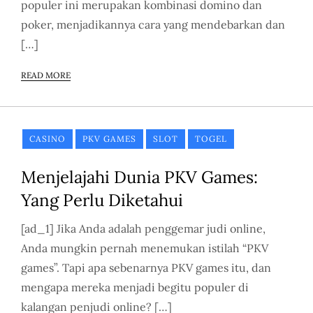
populer ini merupakan kombinasi domino dan
poker, menjadikannya cara yang mendebarkan dan
[…]
READ MORE
CASINO
PKV GAMES
SLOT
TOGEL
Menjelajahi Dunia PKV Games:
Yang Perlu Diketahui
[ad_1] Jika Anda adalah penggemar judi online,
Anda mungkin pernah menemukan istilah “PKV
games”. Tapi apa sebenarnya PKV games itu, dan
mengapa mereka menjadi begitu populer di
kalangan penjudi online? […]