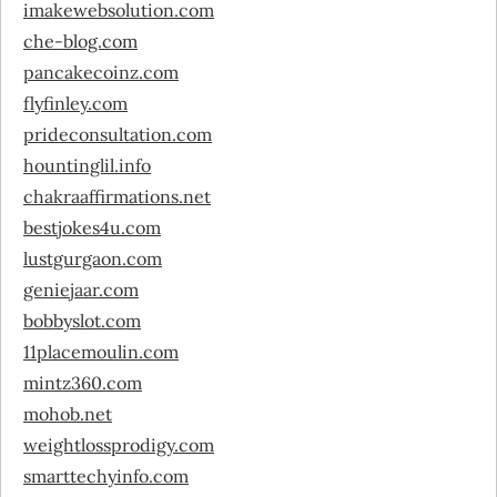
imakewebsolution.com
che-blog.com
pancakecoinz.com
flyfinley.com
prideconsultation.com
hountinglil.info
chakraaffirmations.net
bestjokes4u.com
lustgurgaon.com
geniejaar.com
bobbyslot.com
11placemoulin.com
mintz360.com
mohob.net
weightlossprodigy.com
smarttechyinfo.com