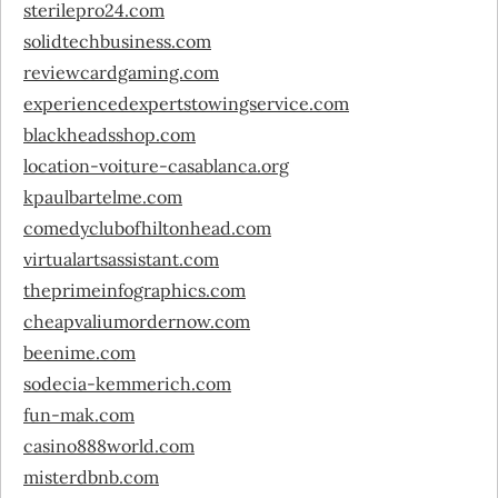
sterilepro24.com
solidtechbusiness.com
reviewcardgaming.com
experiencedexpertstowingservice.com
blackheadsshop.com
location-voiture-casablanca.org
kpaulbartelme.com
comedyclubofhiltonhead.com
virtualartsassistant.com
theprimeinfographics.com
cheapvaliumordernow.com
beenime.com
sodecia-kemmerich.com
fun-mak.com
casino888world.com
misterdbnb.com