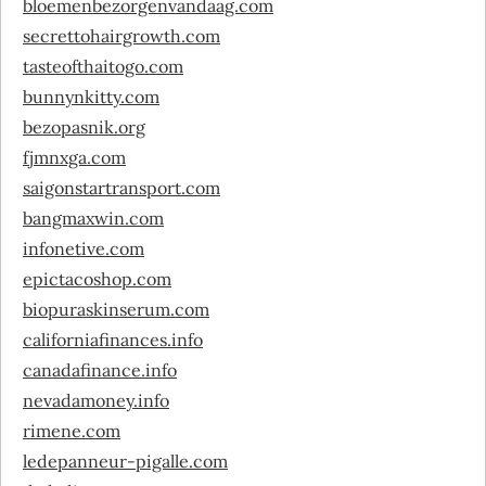
bloemenbezorgenvandaag.com
secrettohairgrowth.com
tasteofthaitogo.com
bunnynkitty.com
bezopasnik.org
fjmnxga.com
saigonstartransport.com
bangmaxwin.com
infonetive.com
epictacoshop.com
biopuraskinserum.com
californiafinances.info
canadafinance.info
nevadamoney.info
rimene.com
ledepanneur-pigalle.com