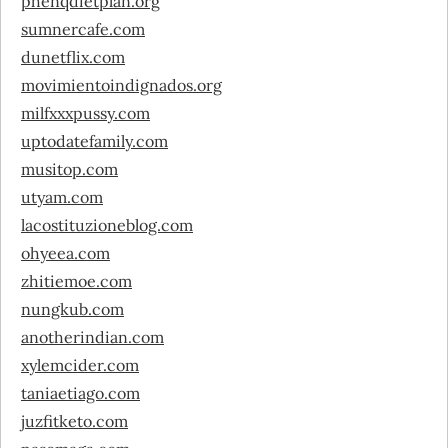
phenqdietplan.org
sumnercafe.com
dunetflix.com
movimientoindignados.org
milfxxxpussy.com
uptodatefamily.com
musitop.com
utyam.com
lacostituzioneblog.com
ohyeea.com
zhitiemoe.com
nungkub.com
anotherindian.com
xylemcider.com
taniaetiago.com
juzfitketo.com