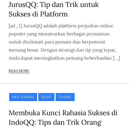
JurusQQ: Tip dan Trik untuk
Sukses di Platform
[ad_1] JurusQQ adalah platform perjudian online
populer yang menawarkan berbagai permainan
untuk dinikmati para pemain dan berpotensi
menang besar. Dengan strategi dan tip yang tepat,
Anda dapat meningkatkan peluang keberhasilan […]
READ MORE
PKV GAMES
SLOT
TOGEL
Membuka Kunci Rahasia Sukses di
IndoQQ: Tips dan Trik Orang