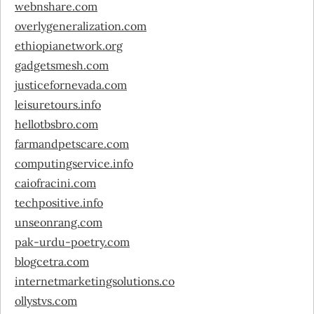
webnshare.com
overlygeneralization.com
ethiopianetwork.org
gadgetsmesh.com
justicefornevada.com
leisuretours.info
hellotbsbro.com
farmandpetscare.com
computingservice.info
caiofracini.com
techpositive.info
unseonrang.com
pak-urdu-poetry.com
blogcetra.com
internetmarketingsolutions.co
ollystvs.com