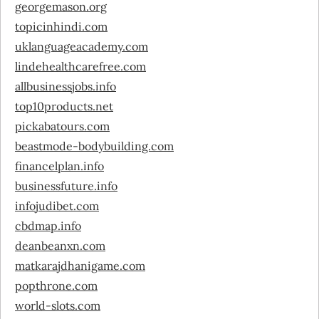
georgemason.org
topicinhindi.com
uklanguageacademy.com
lindehealthcarefree.com
allbusinessjobs.info
top10products.net
pickabatours.com
beastmode-bodybuilding.com
financelplan.info
businessfuture.info
infojudibet.com
cbdmap.info
deanbeanxn.com
matkarajdhanigame.com
popthrone.com
world-slots.com