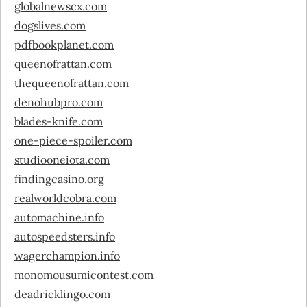
globalnewscx.com
dogslives.com
pdfbookplanet.com
queenofrattan.com
thequeenofrattan.com
denohubpro.com
blades-knife.com
one-piece-spoiler.com
studiooneiota.com
findingcasino.org
realworldcobra.com
automachine.info
autospeedsters.info
wagerchampion.info
monomousumicontest.com
deadricklingo.com