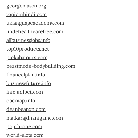
georgemason.org
topicinhindi.com
uklanguageacademy.com
lindehealthcarefree.com
allbusinessjobs.info
top10products.net
pickabatours.com
beastmode-bodybuilding.com
financelplan.info
businessfuture.info
infojudibet.com
cbdmap.info
deanbeanxn.com
matkarajdhanigame.com
popthrone.com
world-slots.com