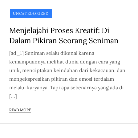
UNCATEGORIZED
Menjelajahi Proses Kreatif: Di
Dalam Pikiran Seorang Seniman
[ad_1] Seniman selalu dikenal karena
kemampuannya melihat dunia dengan cara yang
unik, menciptakan keindahan dari kekacauan, dan
mengekspresikan pikiran dan emosi terdalam
melalui karyanya. Tapi apa sebenarnya yang ada di
[…]
READ MORE