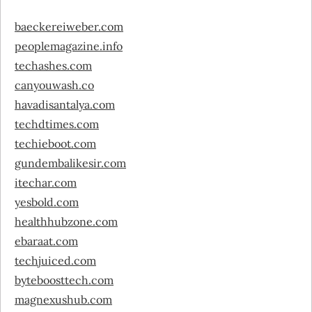
baeckereiweber.com
peoplemagazine.info
techashes.com
canyouwash.co
havadisantalya.com
techdtimes.com
techieboot.com
gundembalikesir.com
itechar.com
yesbold.com
healthhubzone.com
ebaraat.com
techjuiced.com
byteboosttech.com
magnexushub.com