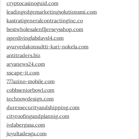
cryptocasinoguid.com
leadingedgemarketingsolutionsmi.com
kastratigeneralcontractinginc.co
bestwholesalenfljerseysshop.com
openlivinglabdays14.com
ayurvedakonsultti-kari-nokela.com
antitraders.biz
aryanews24.com
xscape-it.com
777azino-mobile.com
cobbseniorbowl.com
technowdesign.com
durexsecurityandshipping.com
cityroofingandplannig.com
ivdabergasa.com
juyultadesga.com