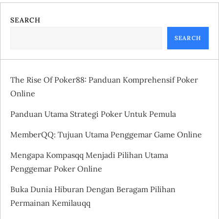
SEARCH
SEARCH
The Rise Of Poker88: Panduan Komprehensif Poker
Online
Panduan Utama Strategi Poker Untuk Pemula
MemberQQ: Tujuan Utama Penggemar Game Online
Mengapa Kompasqq Menjadi Pilihan Utama
Penggemar Poker Online
Buka Dunia Hiburan Dengan Beragam Pilihan
Permainan Kemilauqq