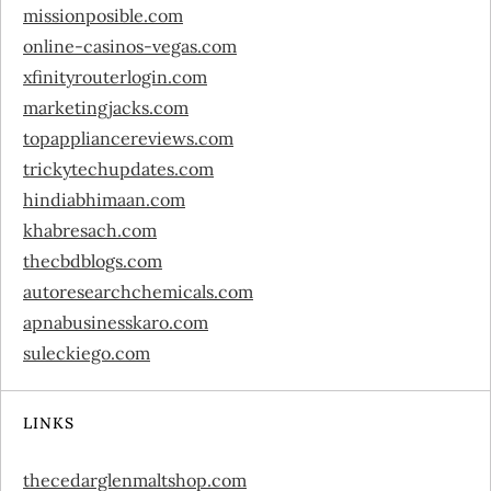
missionposible.com
online-casinos-vegas.com
xfinityrouterlogin.com
marketingjacks.com
topappliancereviews.com
trickytechupdates.com
hindiabhimaan.com
khabresach.com
thecbdblogs.com
autoresearchchemicals.com
apnabusinesskaro.com
suleckiego.com
LINKS
thecedarglenmaltshop.com