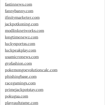
fastinnews.com
fannybanny.com
ifinitymarketer.com
jackpotkoning.com
modlinknetworks.com
longtimenewz.com
luckysportss.com
luckpeakplay.com
usamicronews.com
grofashion.com
pokemongoevolutioncalc.com
phishingbase.com
racegamings.com
primejackpotstay.com
pokugaa.com
playvaultgame.com