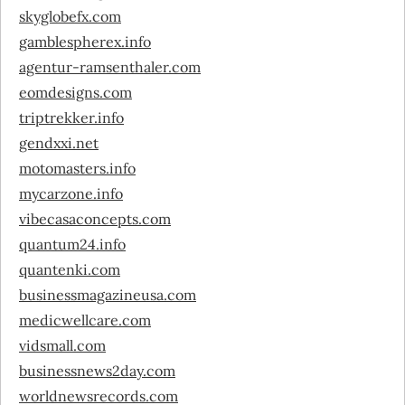
skyglobefx.com
gamblespherex.info
agentur-ramsenthaler.com
eomdesigns.com
triptrekker.info
gendxxi.net
motomasters.info
mycarzone.info
vibecasaconcepts.com
quantum24.info
quantenki.com
businessmagazineusa.com
medicwellcare.com
vidsmall.com
businessnews2day.com
worldnewsrecords.com