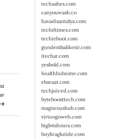
techashes.com
canyouwash.co
havadisantalya.com
techdtimes.com
techieboot.com
gundembalikesir.com
itechar.com
yesbold.com
healthhubzone.com
ebaraat.com
Next
xt
techjuiced.com
Post
ar
byteboosttech.com
magnexushub.com
virtuogoweb.com
biglotshours.com
buyliraglutide.com