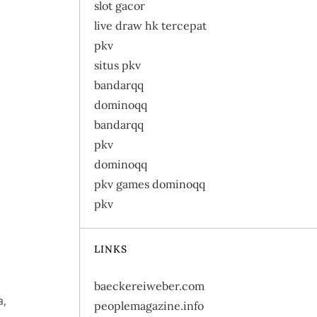
slot gacor
live draw hk tercepat
n
pkv
situs pkv
bandarqq
dominoqq
bandarqq
pkv
dominoqq
pkv games dominoqq
pkv
LINKS
baeckereiweber.com
a,
peoplemagazine.info