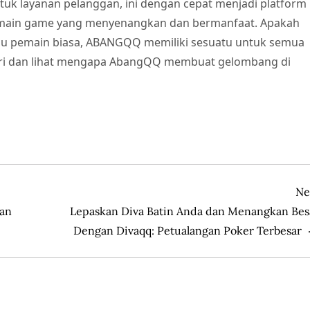
uk layanan pelanggan, ini dengan cepat menjadi platform
main game yang menyenangkan dan bermanfaat. Apakah
au pemain biasa, ABANGQQ memiliki sesuatu untuk semua
diri dan lihat mengapa AbangQQ membuat gelombang di
Ne
an
Lepaskan Diva Batin Anda dan Menangkan Bes
Dengan Divaqq: Petualangan Poker Terbesar