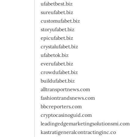
ufabetbest.biz
sureufabet.biz
customufabet.biz
storyufabet.biz
epicufabet.biz
crystalufabet.biz
ufabetok.biz
everufabet.biz
crowdufabet.biz
buildufabet.biz
alltransportnews.com
fashiontrandsnews.com
bbcreporters.com
cryptocasinoguid.com
leadingedgemarketingsolutionsmi.com
kastratigeneralcontractinginc.co