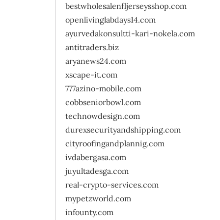
bestwholesalenfljerseysshop.com
openlivinglabdays14.com
ayurvedakonsultti-kari-nokela.com
antitraders.biz
aryanews24.com
xscape-it.com
777azino-mobile.com
cobbseniorbowl.com
technowdesign.com
durexsecurityandshipping.com
cityroofingandplannig.com
ivdabergasa.com
juyultadesga.com
real-crypto-services.com
mypetzworld.com
infounty.com