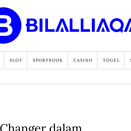
 Terbaik di Situs Poker
i situs poker online terpopuler. Pelajari strategi yang ef
kemenangan besar.
SLOT
SPORTBOOK
CASINO
TOGEL
Changer dalam