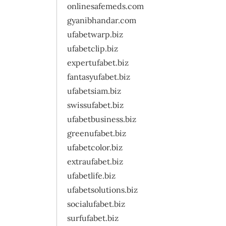
onlinesafemeds.com
gyanibhandar.com
ufabetwarp.biz
ufabetclip.biz
expertufabet.biz
fantasyufabet.biz
ufabetsiam.biz
swissufabet.biz
ufabetbusiness.biz
greenufabet.biz
ufabetcolor.biz
extraufabet.biz
ufabetlife.biz
ufabetsolutions.biz
socialufabet.biz
surfufabet.biz