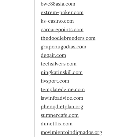
bwc88asia.com
extrem-poker.com
ks-casino.com
carcarepoints.com
thedoodlebreeders.com
grupohugodias.com
deqair.com
techsilvers.com
ningkatinskill.com
fivsport.com
templatedzine.com
lawinfoadvice.com
phenqdietplan.org
sumnercafe.com
dunetflix.com
movimientoindignados.org