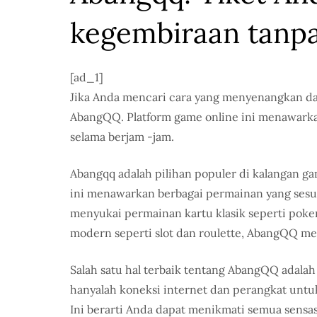
kegembiraan tanpa
[ad_1]
Jika Anda mencari cara yang menyenangkan dan
AbangQQ. Platform game online ini menawark
selama berjam -jam.
Abangqq adalah pilihan populer di kalangan ga
ini menawarkan berbagai permainan yang sesua
menyukai permainan kartu klasik seperti poker,
modern seperti slot dan roulette, AbangQQ me
Salah satu hal terbaik tentang AbangQQ adalah
hanyalah koneksi internet dan perangkat untuk
Ini berarti Anda dapat menikmati semua sensas