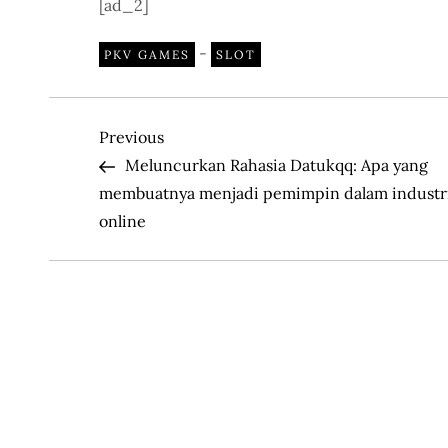
[ad_2]
-
PKV GAMES
SLOT
P
Previous
Previous
Post
Meluncurkan Rahasia Datukqq: Apa yang
o
membuatnya menjadi pemimpin dalam industr
online
s
t
n
a
v