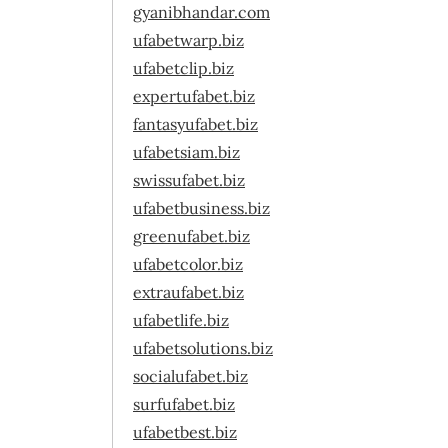
gyanibhandar.com
ufabetwarp.biz
ufabetclip.biz
expertufabet.biz
fantasyufabet.biz
ufabetsiam.biz
swissufabet.biz
ufabetbusiness.biz
greenufabet.biz
ufabetcolor.biz
extraufabet.biz
ufabetlife.biz
ufabetsolutions.biz
socialufabet.biz
surfufabet.biz
ufabetbest.biz