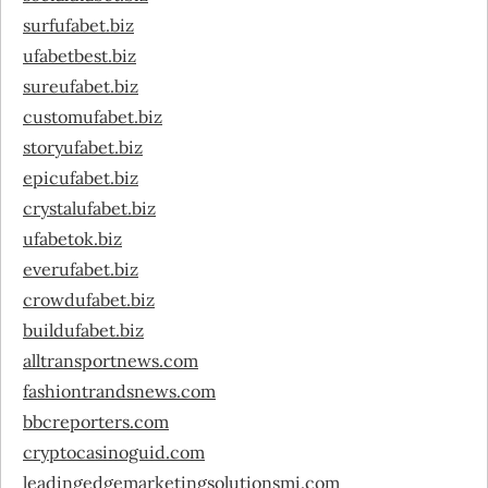
surfufabet.biz
ufabetbest.biz
sureufabet.biz
customufabet.biz
storyufabet.biz
epicufabet.biz
crystalufabet.biz
ufabetok.biz
everufabet.biz
crowdufabet.biz
buildufabet.biz
alltransportnews.com
fashiontrandsnews.com
bbcreporters.com
cryptocasinoguid.com
leadingedgemarketingsolutionsmi.com