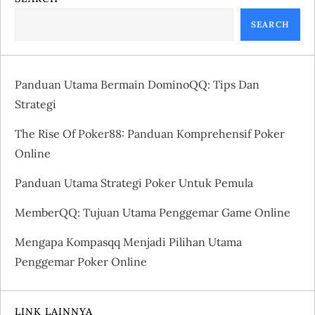
a
SEARCH
v
i
Panduan Utama Bermain DominoQQ: Tips Dan
g
Strategi
a
The Rise Of Poker88: Panduan Komprehensif Poker
Online
t
Panduan Utama Strategi Poker Untuk Pemula
i
MemberQQ: Tujuan Utama Penggemar Game Online
o
Mengapa Kompasqq Menjadi Pilihan Utama
Penggemar Poker Online
n
LINK LAINNYA