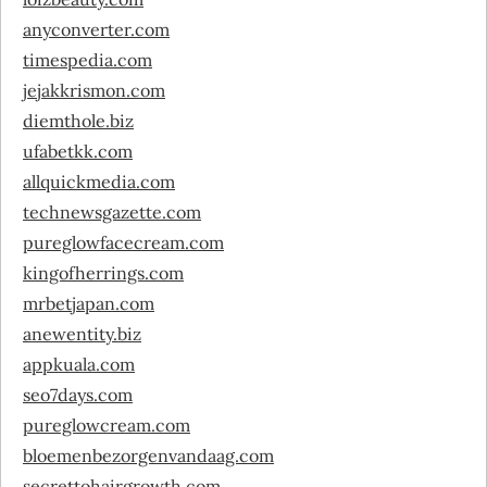
anyconverter.com
timespedia.com
jejakkrismon.com
diemthole.biz
ufabetkk.com
allquickmedia.com
technewsgazette.com
pureglowfacecream.com
kingofherrings.com
mrbetjapan.com
anewentity.biz
appkuala.com
seo7days.com
pureglowcream.com
bloemenbezorgenvandaag.com
secrettohairgrowth.com