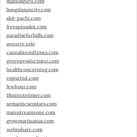
maxualguru.com
bongdasuncity.com
slot-pachi.com
freespinsslot.com
paradisefurballs.com
aveuere.info
cannabinoidtimes.com
greenproductsgui.com
healthconcerning.com
rojgarind.com
fewhour.com
18minutetimer.com
semanticseostars.com
mainstreamzone.com
growmarijuanas.com
webnshare.com