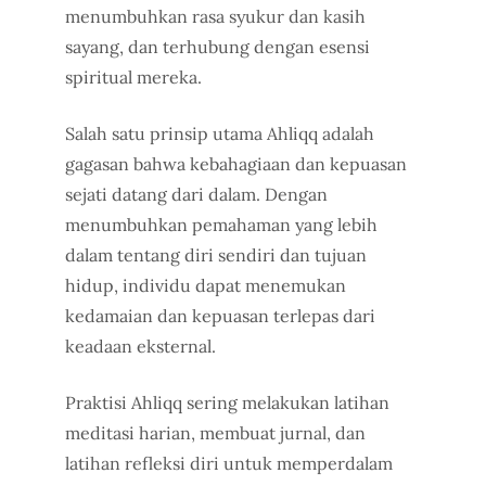
menumbuhkan rasa syukur dan kasih
sayang, dan terhubung dengan esensi
spiritual mereka.
Salah satu prinsip utama Ahliqq adalah
gagasan bahwa kebahagiaan dan kepuasan
sejati datang dari dalam. Dengan
menumbuhkan pemahaman yang lebih
dalam tentang diri sendiri dan tujuan
hidup, individu dapat menemukan
kedamaian dan kepuasan terlepas dari
keadaan eksternal.
Praktisi Ahliqq sering melakukan latihan
meditasi harian, membuat jurnal, dan
latihan refleksi diri untuk memperdalam