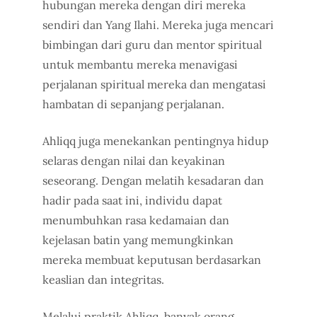
hubungan mereka dengan diri mereka
sendiri dan Yang Ilahi. Mereka juga mencari
bimbingan dari guru dan mentor spiritual
untuk membantu mereka menavigasi
perjalanan spiritual mereka dan mengatasi
hambatan di sepanjang perjalanan.
Ahliqq juga menekankan pentingnya hidup
selaras dengan nilai dan keyakinan
seseorang. Dengan melatih kesadaran dan
hadir pada saat ini, individu dapat
menumbuhkan rasa kedamaian dan
kejelasan batin yang memungkinkan
mereka membuat keputusan berdasarkan
keaslian dan integritas.
Melalui praktik Ahliqq, banyak orang