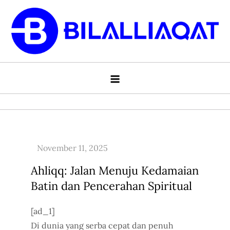
Skip
to
content
Tips Menjadi Pemain Terbaik di
Dapatkan tips untuk menjadi pemain terbaik di situs
Situs Poker Online Terpopuler
poker online terpopuler. Pelajari strategi yang efektif
untuk meningkatkan kemampuan bermain dan meraih
kemenangan besar.
Ahliqq: Jalan Menuju Kedamaian
Batin dan Pencerahan Spiritual
[ad_1]
Di dunia yang serba cepat dan penuh