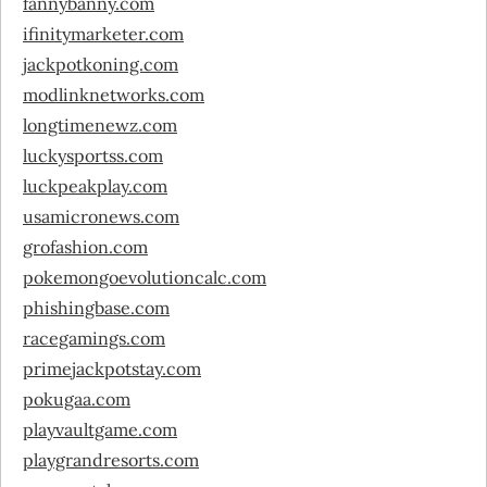
fannybanny.com
ifinitymarketer.com
jackpotkoning.com
modlinknetworks.com
longtimenewz.com
luckysportss.com
luckpeakplay.com
usamicronews.com
grofashion.com
pokemongoevolutioncalc.com
phishingbase.com
racegamings.com
primejackpotstay.com
pokugaa.com
playvaultgame.com
playgrandresorts.com