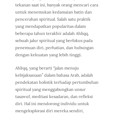
tekanan saat ini, banyak orang mencari cara
untuk menemukan kedamaian batin dan
pencerahan spiritual. Salah satu praktik
yang mendapatkan popularitas dalam
beberapa tahun terakhir adalah Ahliqq,
sebuah jalur spiritual yang berfokus pada
penemuan diri, perhatian, dan hubungan
dengan kekuatan yang lebih tinggi.
Ahliqq, yang berarti “jalan menuju
kebijaksanaan” dalam bahasa Arab, adalah
pendekatan holistik terhadap pertumbuhan
spiritual yang menggabungkan unsur
tasawuf, meditasi kesadaran, dan refleksi
diri. Hal ini mendorong individu untuk
mengeksplorasi diri mereka sendiri,