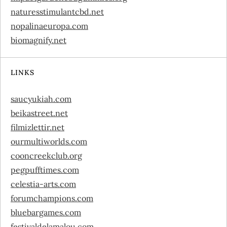
naturesstimulantcbd.net
nopalinaeuropa.com
biomagnify.net
LINKS
saucyukiah.com
beikastreet.net
filmizlettir.net
ourmultiworlds.com
cooncreekclub.org
pegpufftimes.com
celestia-arts.com
forumchampions.com
bluebargames.com
festivaldelamalou.com