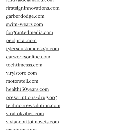
firstsigninnovations.com
garberdodge.com
swim-wears.com
forgrantedmedia.com
peolpstar.com
tylerscustomdesign.com
carworksonline.com
techtimesss.com
virylstore.com
motorstell.com
health150years.com
prescriptions-drug.org
technocrewsolution.com
viraltokvibes.com
vivianebritoimoveis.com
magforbes.net