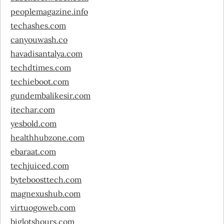
peoplemagazine.info
techashes.com
canyouwash.co
havadisantalya.com
techdtimes.com
techieboot.com
gundembalikesir.com
itechar.com
yesbold.com
healthhubzone.com
ebaraat.com
techjuiced.com
byteboosttech.com
magnexushub.com
virtuogoweb.com
biglotshours.com