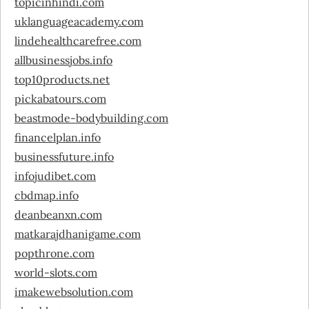
topicinhindi.com
uklanguageacademy.com
lindehealthcarefree.com
allbusinessjobs.info
top10products.net
pickabatours.com
beastmode-bodybuilding.com
financelplan.info
businessfuture.info
infojudibet.com
cbdmap.info
deanbeanxn.com
matkarajdhanigame.com
popthrone.com
world-slots.com
imakewebsolution.com