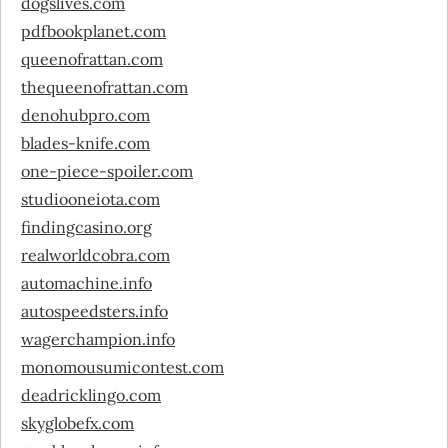
dogslives.com
pdfbookplanet.com
queenofrattan.com
thequeenofrattan.com
denohubpro.com
blades-knife.com
one-piece-spoiler.com
studiooneiota.com
findingcasino.org
realworldcobra.com
automachine.info
autospeedsters.info
wagerchampion.info
monomousumicontest.com
deadricklingo.com
skyglobefx.com