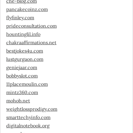
che-blog.com
pancakecoinz.com
flyfinley.com
prideconsultation.com
hountinglil.info
chakraaffirmations.net
bestjokes4u.com
lustgurgaon.com
geniejaar.com
bobbyslot.com
11placemoulin.com
mintz360.com
mohob.net
weightlossprodigy.com
smarttechyinfo.com
digitalnotebook.org