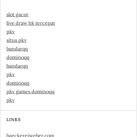
slot gacor
live draw hk tercepat
pkv
situs pkv
bandarqq
dominoqq
bandarqq
pkv
dominoqq
pkv games dominoqq
pkv
LINKS
baeckereiweber.com