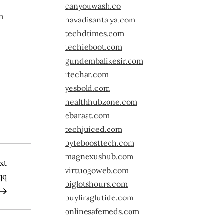
canyouwash.co
n
havadisantalya.com
techdtimes.com
techieboot.com
gundembalikesir.com
itechar.com
yesbold.com
healthhubzone.com
ebaraat.com
techjuiced.com
byteboosttech.com
magnexushub.com
Next
xt
virtuogoweb.com
Post
qq
biglotshours.com
buyliraglutide.com
onlinesafemeds.com