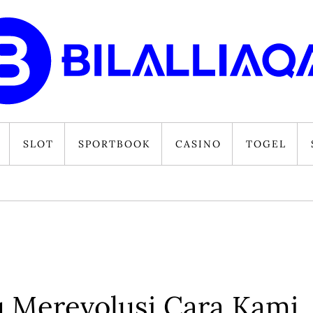
 Terbaik di Situs Poker
i situs poker online terpopuler. Pelajari strategi yang ef
kemenangan besar.
SLOT
SPORTBOOK
CASINO
TOGEL
 Merevolusi Cara Kami