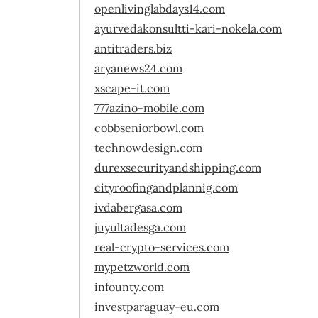
openlivinglabdays14.com
ayurvedakonsultti-kari-nokela.com
antitraders.biz
aryanews24.com
xscape-it.com
777azino-mobile.com
cobbseniorbowl.com
technowdesign.com
durexsecurityandshipping.com
cityroofingandplannig.com
ivdabergasa.com
juyultadesga.com
real-crypto-services.com
mypetzworld.com
infounty.com
investparaguay-eu.com