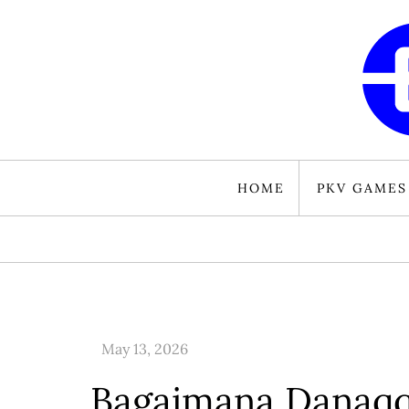
Skip
to
content
Tips Menjadi Pemain
Dapatkan tips untuk menjadi pemain terbaik d
HOME
PKV GAMES
Bagaimana Danaqq