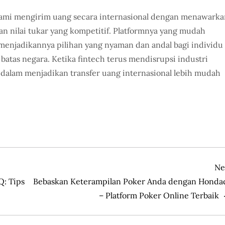
kami mengirim uang secara internasional dengan menawarka
n nilai tukar yang kompetitif. Platformnya yang mudah
enjadikannya pilihan yang nyaman dan andal bagi individu
batas negara. Ketika fintech terus mendisrupsi industri
dalam menjadikan transfer uang internasional lebih mudah
Ne
: Tips
Bebaskan Keterampilan Poker Anda dengan Honda
– Platform Poker Online Terbaik