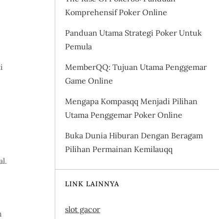
Komprehensif Poker Online
Panduan Utama Strategi Poker Untuk
Pemula
i
MemberQQ: Tujuan Utama Penggemar
Game Online
Mengapa Kompasqq Menjadi Pilihan
Utama Penggemar Poker Online
Buka Dunia Hiburan Dengan Beragam
Pilihan Permainan Kemilauqq
l.
LINK LAINNYA
slot gacor
h