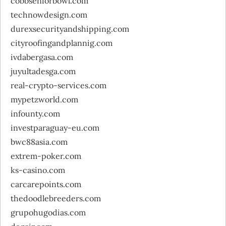
cobbseniorbowl.com
technowdesign.com
durexsecurityandshipping.com
cityroofingandplannig.com
ivdabergasa.com
juyultadesga.com
real-crypto-services.com
mypetzworld.com
infounty.com
investparaguay-eu.com
bwc88asia.com
extrem-poker.com
ks-casino.com
carcarepoints.com
thedoodlebreeders.com
grupohugodias.com