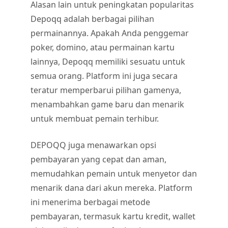
Alasan lain untuk peningkatan popularitas
Depoqq adalah berbagai pilihan
permainannya. Apakah Anda penggemar
poker, domino, atau permainan kartu
lainnya, Depoqq memiliki sesuatu untuk
semua orang. Platform ini juga secara
teratur memperbarui pilihan gamenya,
menambahkan game baru dan menarik
untuk membuat pemain terhibur.
DEPOQQ juga menawarkan opsi
pembayaran yang cepat dan aman,
memudahkan pemain untuk menyetor dan
menarik dana dari akun mereka. Platform
ini menerima berbagai metode
pembayaran, termasuk kartu kredit, wallet