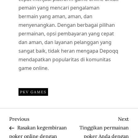
pemain yang mencari pengalaman
bermain yang aman, aman, dan
menyenangkan. Dengan berbagai pilihan
permainan, opsi pembayaran yang cepat
dan aman, dan layanan pelanggan yang
sangat baik, tidak heran mengapa Depoqq
mendapatkan popularitas di komunitas
game online.
PKV GAMES
P
Previous
Nex
Previous
Next
Post
Pos
Rasakan kegembiraan
Tinggikan permainan
o
poker online dengan
poker Anda dengan