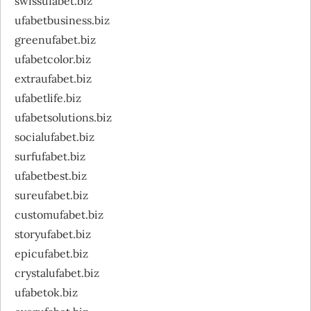
swissufabet.biz
ufabetbusiness.biz
greenufabet.biz
ufabetcolor.biz
extraufabet.biz
ufabetlife.biz
ufabetsolutions.biz
socialufabet.biz
surfufabet.biz
ufabetbest.biz
sureufabet.biz
customufabet.biz
storyufabet.biz
epicufabet.biz
crystalufabet.biz
ufabetok.biz