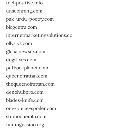
techpositive.info
unseonrang.com
pak-urdu-poetry.com
blogcetra.com
internetmarketingsolutions.co
ollystvs.com
globalnewscx.com
dogslives.com
pdfbookplanet.com
queenofrattan.com
thequeenofrattan.com
denohubpro.com
blades-knife.com
one-piece-spoiler.com
studiooneiota.com
findingcasino.org