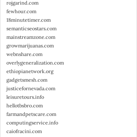
rojgarind.com
fewhour.com
18minutetimer.com
semanticseostars.com
mainstreamzone.com
growmarijuanas.com
webnshare.com
overlygeneralization.com
ethiopianetwork.org
gadgetsmesh.com
justicefornevada.com
leisuretours.info
hellotbsbro.com
farmandpetscare.com
computingservice.info
caiofracini.com