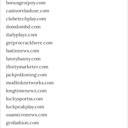
bonusgexipoy.com
casinorelaxluxe.com
clubetechplay.com
domdombd.com
dailyplayz.com
getprocrackhere.com
fastinnews.com
fannybanny.com
ifinitymarketer.com
jackpotkoning.com
modlinknetworks.com
longtimenewz.com
luckysportss.com
luckpeakplay.com
usamicronews.com
grofashion.com