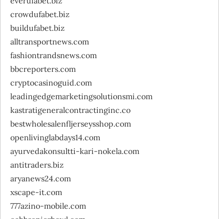
everufabet.biz
crowdufabet.biz
buildufabet.biz
alltransportnews.com
fashiontrandsnews.com
bbcreporters.com
cryptocasinoguid.com
leadingedgemarketingsolutionsmi.com
kastratigeneralcontractinginc.co
bestwholesalenfljerseysshop.com
openlivinglabdays14.com
ayurvedakonsultti-kari-nokela.com
antitraders.biz
aryanews24.com
xscape-it.com
777azino-mobile.com