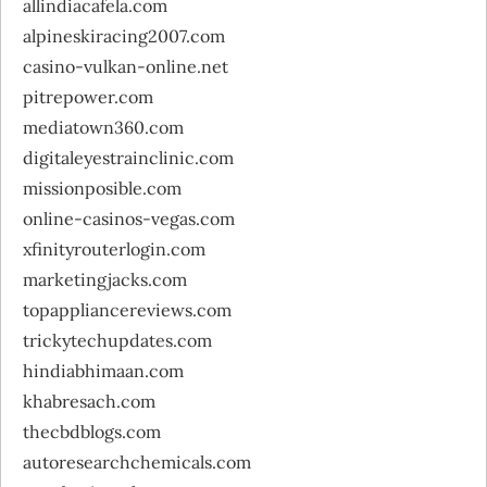
allindiacafela.com
alpineskiracing2007.com
casino-vulkan-online.net
pitrepower.com
mediatown360.com
digitaleyestrainclinic.com
missionposible.com
online-casinos-vegas.com
xfinityrouterlogin.com
marketingjacks.com
topappliancereviews.com
trickytechupdates.com
hindiabhimaan.com
khabresach.com
thecbdblogs.com
autoresearchchemicals.com