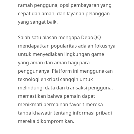
ramah pengguna, opsi pembayaran yang
cepat dan aman, dan layanan pelanggan
yang sangat baik.
Salah satu alasan mengapa DepoQQ
mendapatkan popularitas adalah fokusnya
untuk menyediakan lingkungan game
yang aman dan aman bagi para
penggunanya. Platform ini menggunakan
teknologi enkripsi canggih untuk
melindungi data dan transaksi pengguna,
memastikan bahwa pemain dapat
menikmati permainan favorit mereka
tanpa khawatir tentang informasi pribadi
mereka dikompromikan.