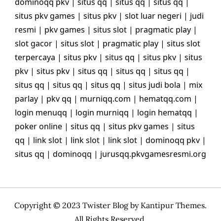
dominoqq pkv
|
situs qq
|
situs qq
|
situs qq
|
situs pkv games
|
situs pkv
|
slot luar negeri
|
judi
resmi
|
pkv games
|
situs slot
|
pragmatic play
|
slot gacor
|
situs slot
|
pragmatic play
|
situs slot
terpercaya
|
situs pkv
|
situs qq
|
situs pkv
|
situs
pkv
|
situs pkv
|
situs qq
|
situs qq
|
situs qq
|
situs qq
|
situs qq
|
situs qq
|
situs judi bola
|
mix
parlay
|
pkv qq
|
murniqq.com
|
hematqq.com
|
login menuqq
|
login murniqq
|
login hematqq
|
poker online
|
situs qq
|
situs pkv games
|
situs
qq
|
link slot
|
link slot
|
link slot
|
dominoqq pkv
|
situs qq
|
dominoqq
|
jurusqq.pkvgamesresmi.org
Copyright © 2023 Twister Blog by
Kantipur Themes
.
All Rights Reserved.