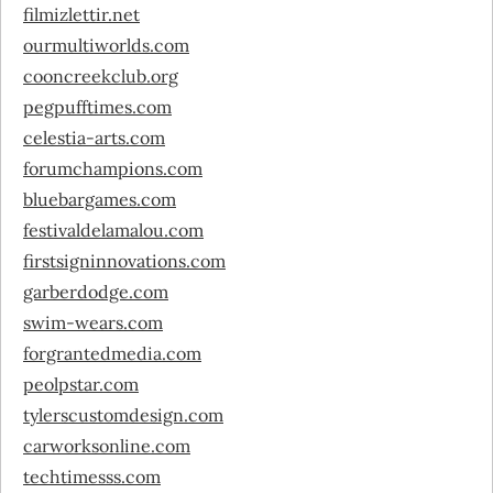
filmizlettir.net
ourmultiworlds.com
cooncreekclub.org
pegpufftimes.com
celestia-arts.com
forumchampions.com
bluebargames.com
festivaldelamalou.com
firstsigninnovations.com
garberdodge.com
swim-wears.com
forgrantedmedia.com
peolpstar.com
tylerscustomdesign.com
carworksonline.com
techtimesss.com