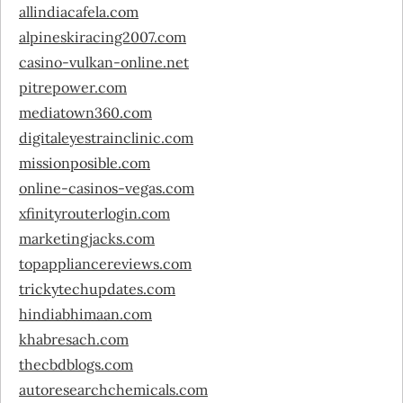
allindiacafela.com
alpineskiracing2007.com
casino-vulkan-online.net
pitrepower.com
mediatown360.com
digitaleyestrainclinic.com
missionposible.com
online-casinos-vegas.com
xfinityrouterlogin.com
marketingjacks.com
topappliancereviews.com
trickytechupdates.com
hindiabhimaan.com
khabresach.com
thecbdblogs.com
autoresearchchemicals.com