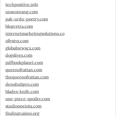
techpositive.info
unseonrang.com
pak-urdu-poetry.com
blogcetra.com
internetmarketingsolutions.co
ollystvs.com
globalnewscx.com
dogslives.com
pdfbookplanet.com
queenofrattan.com
thequeenofrattan.com
denohubpro.com
blades-knife.com
one-piece-spoiler.com
studiooneiota.com
findingcasino.org