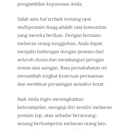
pengambilan keputusan Anda.
Salah satu hal terbaik tentang opsi
multipemain Ituqq adalah rasa komunitas
yang mereka berikan. Dengan bermain
melawan orang sungguhan, Anda dapat
menjalin hubungan dengan pemain dari
seluruh dunia dan membangun jaringan
teman dan saingan. Rasa persahabatan ini
menambah tingkat keseruan permainan
dan membuat persaingan semakin ketat.
Baik Anda ingin meningkatkan
keterampilan, menguji diri sendiri melawan
pemain top, atau sekadar bersenang-
senang berkompetisi melawan orang lain,