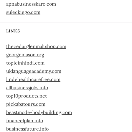
apnabusinesskaro.com
suleckiego.com
LINKS
thecedarglenmaltshop.com
georgemason.org
topicinhindi.com
uklanguageacademy.com
lindehealthcarefree.com
allbusinessjobs.info
top10products.net
pickabatours.com
beastmode-bodybuilding.com
financelplan.info
businessfuture.info