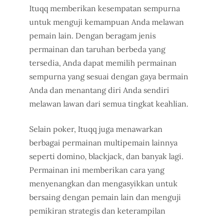
Ituqq memberikan kesempatan sempurna
untuk menguji kemampuan Anda melawan
pemain lain. Dengan beragam jenis
permainan dan taruhan berbeda yang
tersedia, Anda dapat memilih permainan
sempurna yang sesuai dengan gaya bermain
Anda dan menantang diri Anda sendiri
melawan lawan dari semua tingkat keahlian.
Selain poker, Ituqq juga menawarkan
berbagai permainan multipemain lainnya
seperti domino, blackjack, dan banyak lagi.
Permainan ini memberikan cara yang
menyenangkan dan mengasyikkan untuk
bersaing dengan pemain lain dan menguji
pemikiran strategis dan keterampilan