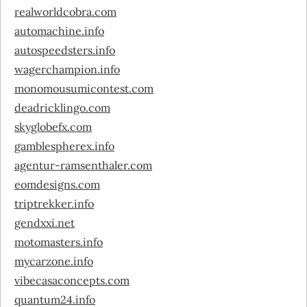
realworldcobra.com
automachine.info
autospeedsters.info
wagerchampion.info
monomousumicontest.com
deadricklingo.com
skyglobefx.com
gamblespherex.info
agentur-ramsenthaler.com
eomdesigns.com
triptrekker.info
gendxxi.net
motomasters.info
mycarzone.info
vibecasaconcepts.com
quantum24.info