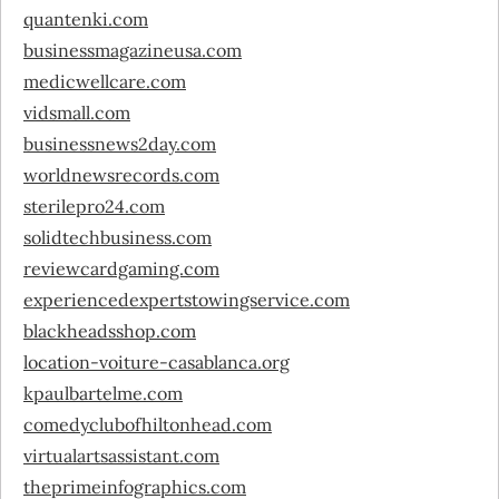
quantenki.com
businessmagazineusa.com
medicwellcare.com
vidsmall.com
businessnews2day.com
worldnewsrecords.com
sterilepro24.com
solidtechbusiness.com
reviewcardgaming.com
experiencedexpertstowingservice.com
blackheadsshop.com
location-voiture-casablanca.org
kpaulbartelme.com
comedyclubofhiltonhead.com
virtualartsassistant.com
theprimeinfographics.com