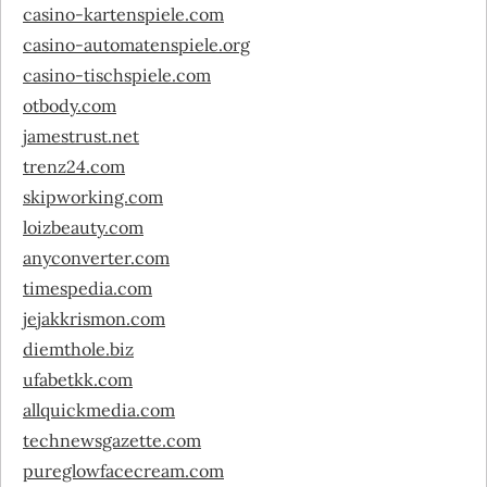
casino-kartenspiele.com
casino-automatenspiele.org
casino-tischspiele.com
otbody.com
jamestrust.net
trenz24.com
skipworking.com
loizbeauty.com
anyconverter.com
timespedia.com
jejakkrismon.com
diemthole.biz
ufabetkk.com
allquickmedia.com
technewsgazette.com
pureglowfacecream.com