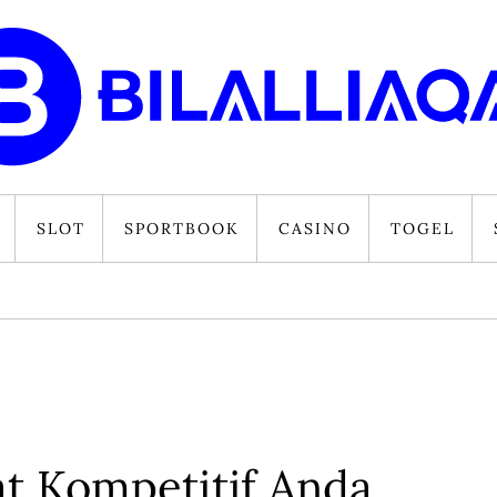
 Terbaik di Situs Poker
i situs poker online terpopuler. Pelajari strategi yang ef
kemenangan besar.
SLOT
SPORTBOOK
CASINO
TOGEL
t Kompetitif Anda