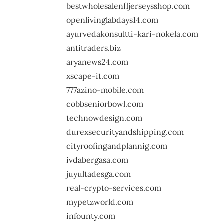
bestwholesalenfljerseysshop.com
openlivinglabdays14.com
ayurvedakonsultti-kari-nokela.com
antitraders.biz
aryanews24.com
xscape-it.com
777azino-mobile.com
cobbseniorbowl.com
technowdesign.com
durexsecurityandshipping.com
cityroofingandplannig.com
ivdabergasa.com
juyultadesga.com
real-crypto-services.com
mypetzworld.com
infounty.com