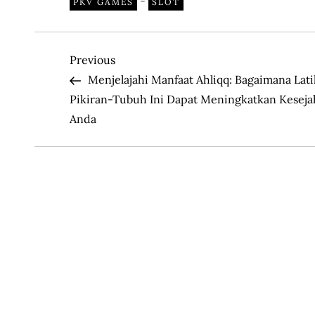
-
PKV GAMES
SLOT
P
Previous
Previous
Post
Menjelajahi Manfaat Ahliqq: Bagaimana Lat
o
Pikiran-Tubuh Ini Dapat Meningkatkan Keseja
Anda
s
t
n
a
v
i