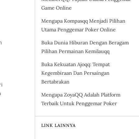
Game Online
Mengapa Kompasqq Menjadi Pilihan
Utama Penggemar Poker Online
h
Buka Dunia Hiburan Dengan Beragam
n
Pilihan Permainan Kemilauqq
Buka Kekuatan Ajoqq: Tempat
Kegembiraan Dan Persaingan
Bertabrakan
i
a
Mengapa ZoyaQQ Adalah Platform
Terbaik Untuk Penggemar Poker
LINK LAINNYA