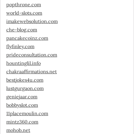
popthrone.com
world-slots.com
imakewebsolution.com
che-blog.com
pancakecoinz.com
flyfinley.com
prideconsultation.com
hountinglil.info
chakraaffirmations.net
bestjokes4u.com
lustgurgaon.com
geniejaar.com
bobbyslot.com
11placemoulin.com
mintz360.com
mohob.net