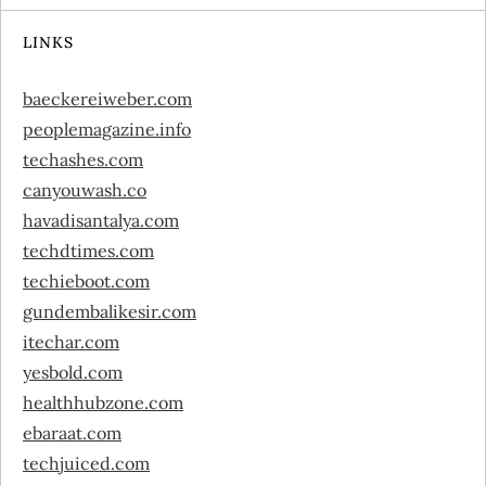
LINKS
baeckereiweber.com
peoplemagazine.info
techashes.com
canyouwash.co
havadisantalya.com
techdtimes.com
techieboot.com
gundembalikesir.com
itechar.com
yesbold.com
healthhubzone.com
ebaraat.com
techjuiced.com