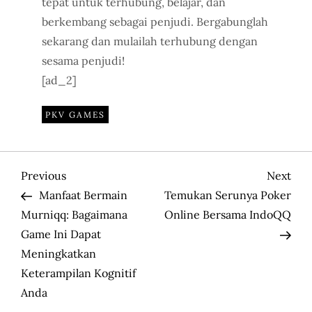
tepat untuk terhubung, belajar, dan
berkembang sebagai penjudi. Bergabunglah
sekarang dan mulailah terhubung dengan
sesama penjudi!
[ad_2]
PKV GAMES
P
Previous
Nex
Previous
Next
Post
Pos
Manfaat Bermain
Temukan Serunya Poker
o
Murniqq: Bagaimana
Online Bersama IndoQQ
Game Ini Dapat
s
Meningkatkan
t
Keterampilan Kognitif
Anda