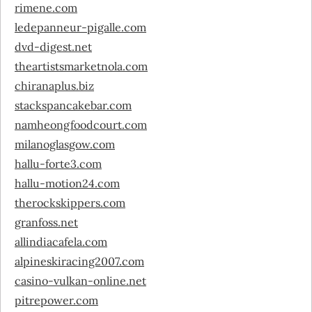
rimene.com
ledepanneur-pigalle.com
dvd-digest.net
theartistsmarketnola.com
chiranaplus.biz
stackspancakebar.com
namheongfoodcourt.com
milanoglasgow.com
hallu-forte3.com
hallu-motion24.com
therockskippers.com
granfoss.net
allindiacafela.com
alpineskiracing2007.com
casino-vulkan-online.net
pitrepower.com