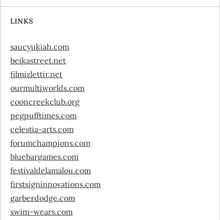
LINKS
saucyukiah.com
beikastreet.net
filmizlettir.net
ourmultiworlds.com
cooncreekclub.org
pegpufftimes.com
celestia-arts.com
forumchampions.com
bluebargames.com
festivaldelamalou.com
firstsigninnovations.com
garberdodge.com
swim-wears.com