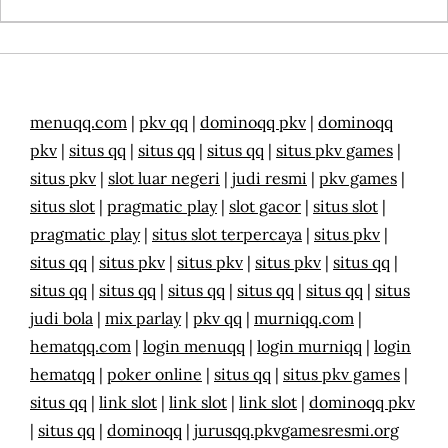
menuqq.com
|
pkv qq
|
dominoqq pkv
|
dominoqq
pkv
|
situs qq
|
situs qq
|
situs qq
|
situs pkv games
|
situs pkv
|
slot luar negeri
|
judi resmi
|
pkv games
|
situs slot
|
pragmatic play
|
slot gacor
|
situs slot
|
pragmatic play
|
situs slot terpercaya
|
situs pkv
|
situs qq
|
situs pkv
|
situs pkv
|
situs pkv
|
situs qq
|
situs qq
|
situs qq
|
situs qq
|
situs qq
|
situs qq
|
situs
judi bola
|
mix parlay
|
pkv qq
|
murniqq.com
|
hematqq.com
|
login menuqq
|
login murniqq
|
login
hematqq
|
poker online
|
situs qq
|
situs pkv games
|
situs qq
|
link slot
|
link slot
|
link slot
|
dominoqq pkv
|
situs qq
|
dominoqq
|
jurusqq.pkvgamesresmi.org