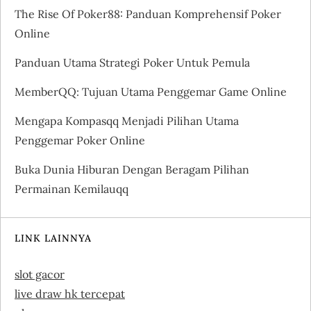
The Rise Of Poker88: Panduan Komprehensif Poker
a
Online
t
Panduan Utama Strategi Poker Untuk Pemula
i
MemberQQ: Tujuan Utama Penggemar Game Online
o
Mengapa Kompasqq Menjadi Pilihan Utama
Penggemar Poker Online
n
Buka Dunia Hiburan Dengan Beragam Pilihan
Permainan Kemilauqq
LINK LAINNYA
slot gacor
live draw hk tercepat