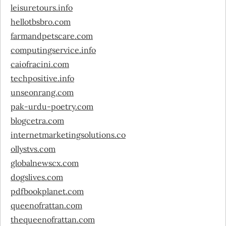
leisuretours.info
hellotbsbro.com
farmandpetscare.com
computingservice.info
caiofracini.com
techpositive.info
unseonrang.com
pak-urdu-poetry.com
blogcetra.com
internetmarketingsolutions.co
ollystvs.com
globalnewscx.com
dogslives.com
pdfbookplanet.com
queenofrattan.com
thequeenofrattan.com