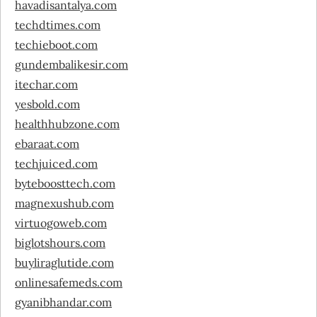
havadisantalya.com
techdtimes.com
techieboot.com
gundembalikesir.com
itechar.com
yesbold.com
healthhubzone.com
ebaraat.com
techjuiced.com
byteboosttech.com
magnexushub.com
virtuogoweb.com
biglotshours.com
buyliraglutide.com
onlinesafemeds.com
gyanibhandar.com