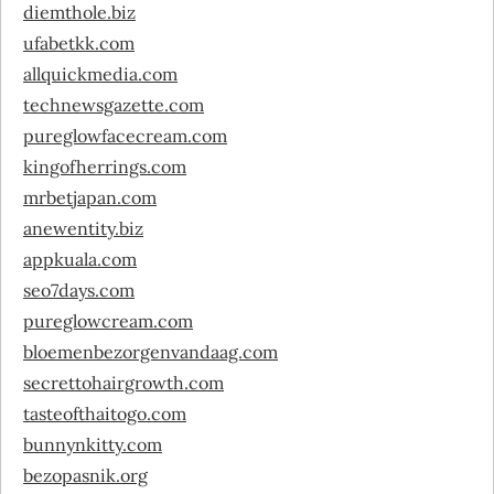
diemthole.biz
ufabetkk.com
allquickmedia.com
technewsgazette.com
pureglowfacecream.com
kingofherrings.com
mrbetjapan.com
anewentity.biz
appkuala.com
seo7days.com
pureglowcream.com
bloemenbezorgenvandaag.com
secrettohairgrowth.com
tasteofthaitogo.com
bunnynkitty.com
bezopasnik.org