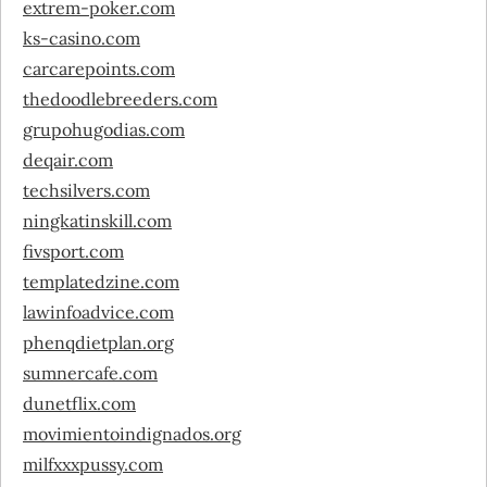
extrem-poker.com
ks-casino.com
carcarepoints.com
thedoodlebreeders.com
grupohugodias.com
deqair.com
techsilvers.com
ningkatinskill.com
fivsport.com
templatedzine.com
lawinfoadvice.com
phenqdietplan.org
sumnercafe.com
dunetflix.com
movimientoindignados.org
milfxxxpussy.com