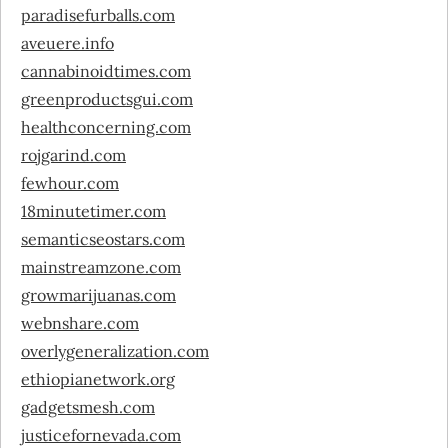
paradisefurballs.com
aveuere.info
cannabinoidtimes.com
greenproductsgui.com
healthconcerning.com
rojgarind.com
fewhour.com
18minutetimer.com
semanticseostars.com
mainstreamzone.com
growmarijuanas.com
webnshare.com
overlygeneralization.com
ethiopianetwork.org
gadgetsmesh.com
justicefornevada.com