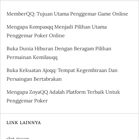
i
MemberQQ: Tujuan Utama Penggemar Game Online
g
Mengapa Kompasqq Menjadi Pilihan Utama
a
Penggemar Poker Online
t
Buka Dunia Hiburan Dengan Beragam Pilihan
Permainan Kemilauqq
i
Buka Kekuatan Ajoqq: Tempat Kegembiraan Dan
o
Persaingan Bertabrakan
Mengapa ZoyaQQ Adalah Platform Terbaik Untuk
n
Penggemar Poker
LINK LAINNYA
slot gacor