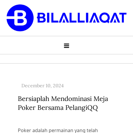
Skip
to
content
Tips Menjadi Pemain Terbaik di
Dapatkan tips untuk menjadi pemain terbaik di situs
Situs Poker Online Terpopuler
poker online terpopuler. Pelajari strategi yang efektif
untuk meningkatkan kemampuan bermain dan meraih
kemenangan besar.
Bersiaplah Mendominasi Meja
Poker Bersama PelangiQQ
Poker adalah permainan yang telah