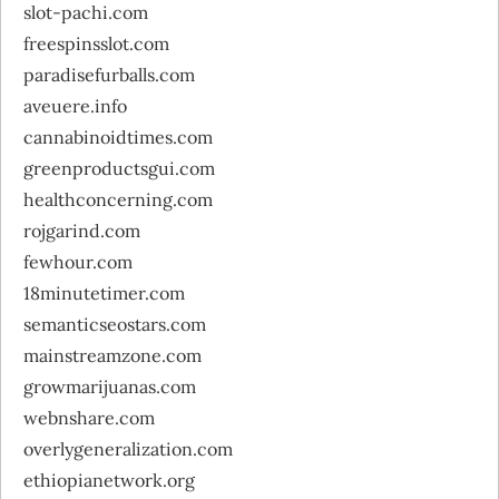
slot-pachi.com
freespinsslot.com
paradisefurballs.com
aveuere.info
cannabinoidtimes.com
greenproductsgui.com
healthconcerning.com
rojgarind.com
fewhour.com
18minutetimer.com
semanticseostars.com
mainstreamzone.com
growmarijuanas.com
webnshare.com
overlygeneralization.com
ethiopianetwork.org