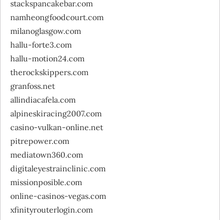
stackspancakebar.com
namheongfoodcourt.com
milanoglasgow.com
hallu-forte3.com
hallu-motion24.com
therockskippers.com
granfoss.net
allindiacafela.com
alpineskiracing2007.com
casino-vulkan-online.net
pitrepower.com
mediatown360.com
digitaleyestrainclinic.com
missionposible.com
online-casinos-vegas.com
xfinityrouterlogin.com