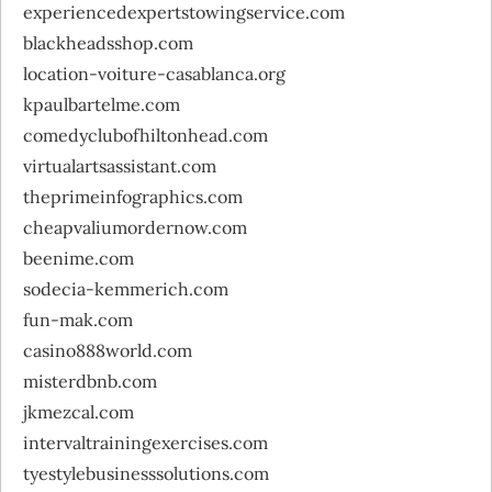
experiencedexpertstowingservice.com
blackheadsshop.com
location-voiture-casablanca.org
kpaulbartelme.com
comedyclubofhiltonhead.com
virtualartsassistant.com
theprimeinfographics.com
cheapvaliumordernow.com
beenime.com
sodecia-kemmerich.com
fun-mak.com
casino888world.com
misterdbnb.com
jkmezcal.com
intervaltrainingexercises.com
tyestylebusinesssolutions.com