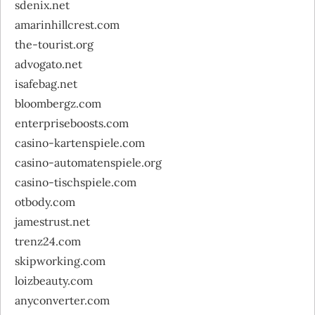
sdenix.net
amarinhillcrest.com
the-tourist.org
advogato.net
isafebag.net
bloombergz.com
enterpriseboosts.com
casino-kartenspiele.com
casino-automatenspiele.org
casino-tischspiele.com
otbody.com
jamestrust.net
trenz24.com
skipworking.com
loizbeauty.com
anyconverter.com