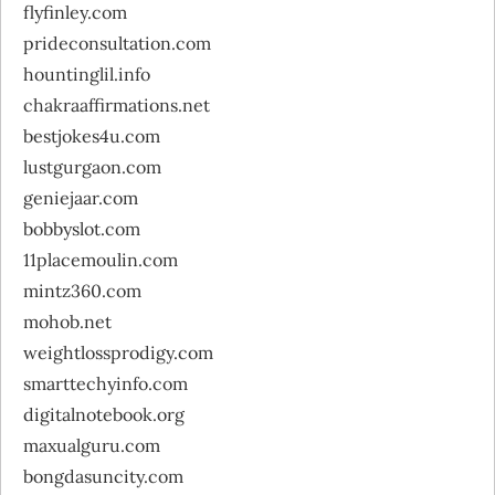
flyfinley.com
prideconsultation.com
hountinglil.info
chakraaffirmations.net
bestjokes4u.com
lustgurgaon.com
geniejaar.com
bobbyslot.com
11placemoulin.com
mintz360.com
mohob.net
weightlossprodigy.com
smarttechyinfo.com
digitalnotebook.org
maxualguru.com
bongdasuncity.com