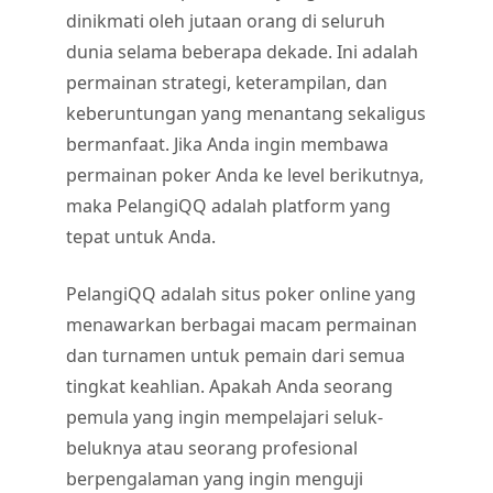
dinikmati oleh jutaan orang di seluruh
dunia selama beberapa dekade. Ini adalah
permainan strategi, keterampilan, dan
keberuntungan yang menantang sekaligus
bermanfaat. Jika Anda ingin membawa
permainan poker Anda ke level berikutnya,
maka PelangiQQ adalah platform yang
tepat untuk Anda.
PelangiQQ adalah situs poker online yang
menawarkan berbagai macam permainan
dan turnamen untuk pemain dari semua
tingkat keahlian. Apakah Anda seorang
pemula yang ingin mempelajari seluk-
beluknya atau seorang profesional
berpengalaman yang ingin menguji