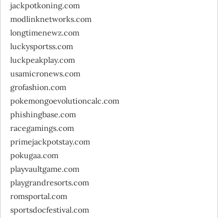
jackpotkoning.com
modlinknetworks.com
longtimenewz.com
luckysportss.com
luckpeakplay.com
usamicronews.com
grofashion.com
pokemongoevolutioncalc.com
phishingbase.com
racegamings.com
primejackpotstay.com
pokugaa.com
playvaultgame.com
playgrandresorts.com
romsportal.com
sportsdocfestival.com