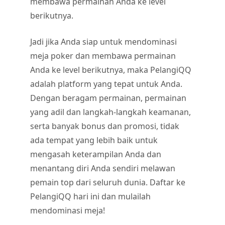
membawa permainan Anda ke level
berikutnya.
Jadi jika Anda siap untuk mendominasi
meja poker dan membawa permainan
Anda ke level berikutnya, maka PelangiQQ
adalah platform yang tepat untuk Anda.
Dengan beragam permainan, permainan
yang adil dan langkah-langkah keamanan,
serta banyak bonus dan promosi, tidak
ada tempat yang lebih baik untuk
mengasah keterampilan Anda dan
menantang diri Anda sendiri melawan
pemain top dari seluruh dunia. Daftar ke
PelangiQQ hari ini dan mulailah
mendominasi meja!