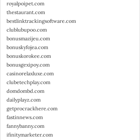
royalpoipet.com
thestaurant.com
bestlinktrackingsoftware.com
clublubupoo.com
bonusmazijeu.com
bonuskyfojea.com
bonuskorokee.com
bonusgexipoy.com
casinorelaxluxe.com
clubetechplay.com
domdombd.com
dailyplayz.com
getprocrackhere.com
fastinnews.com
fannybanny.com
ifinitymarketer.com