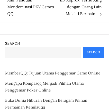
Ahli: Panduan
BD Koprok: Terhubung
Mendominasi PKV Games
dengan Orang Lain
s
QQ
Melalui Bermain
t
n
a
SEARCH
SEARCH
v
i
MemberQQ: Tujuan Utama Penggemar Game Online
g
Mengapa Kompasqq Menjadi Pilihan Utama
a
Penggemar Poker Online
t
Buka Dunia Hiburan Dengan Beragam Pilihan
Permainan Kemilauqq