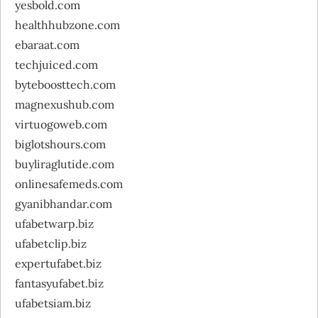
yesbold.com
healthhubzone.com
ebaraat.com
techjuiced.com
byteboosttech.com
magnexushub.com
virtuogoweb.com
biglotshours.com
buyliraglutide.com
onlinesafemeds.com
gyanibhandar.com
ufabetwarp.biz
ufabetclip.biz
expertufabet.biz
fantasyufabet.biz
ufabetsiam.biz