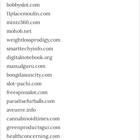
bobbyslot.com
11placemoulin.com
mintz360.com
mohob.net
weightlossprodigy.com
smarttechyinfo.com
digitalnotebook.org
maxualguru.com
bongdasuncity.com
slot-pachi.com
freespinsslot.com
paradisefurballs.com
aveuere.info
cannabinoidtimes.com
greenproductsgui.com
healthconcerning.com