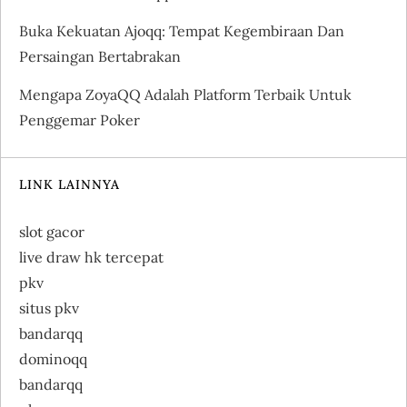
i
Buka Kekuatan Ajoqq: Tempat Kegembiraan Dan
o
Persaingan Bertabrakan
Mengapa ZoyaQQ Adalah Platform Terbaik Untuk
n
Penggemar Poker
LINK LAINNYA
slot gacor
live draw hk tercepat
pkv
situs pkv
bandarqq
dominoqq
bandarqq