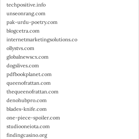
techpositive.info
unseonrang.com
pak-urdu-poetry.com
blogcetra.com
internetmarketingsolutions.co
ollystvs.com
globalnewscx.com
dogslives.com
pdfbookplanet.com
queenofrattan.com
thequeenofrattan.com
denohubpro.com
blades-knife.com
one-piece-spoiler.com
studiooneiota.com
findingcasino.org