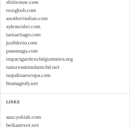
zhitiemoe.com
nungkub.com
anotherindian.com
xylemcider.com
taniaetiago.com
juzfitketo.com
pasomaga.com
impactgardencbdgummies.org
naturesstimulantcbd.net
nopalinaeuropa.com
biomagnify.net
LINKS
saucyukiah.com
beikastreet.net