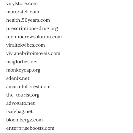
virylstore.com
motorstell.com
health150years.com
prescriptions-drug.org
technocrewsolution.com
viraltokvibes.com
vivianebritoimoveis.com
magforbes.net
monkeycap.org
sdenix.net
amarinhillcrest.com
the-tourist.org
advogato.net
isafebag.net
bloombergz.com
enterpriseboosts.com