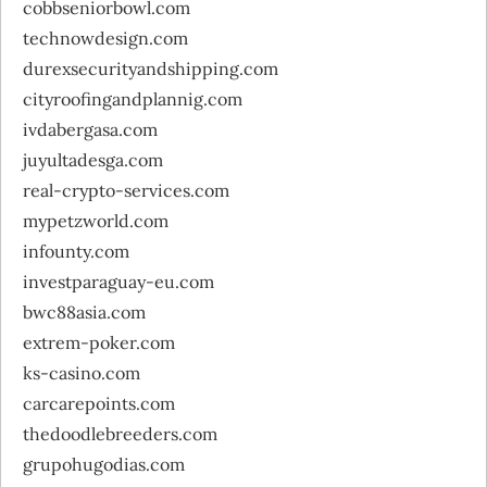
cobbseniorbowl.com
technowdesign.com
durexsecurityandshipping.com
cityroofingandplannig.com
ivdabergasa.com
juyultadesga.com
real-crypto-services.com
mypetzworld.com
infounty.com
investparaguay-eu.com
bwc88asia.com
extrem-poker.com
ks-casino.com
carcarepoints.com
thedoodlebreeders.com
grupohugodias.com