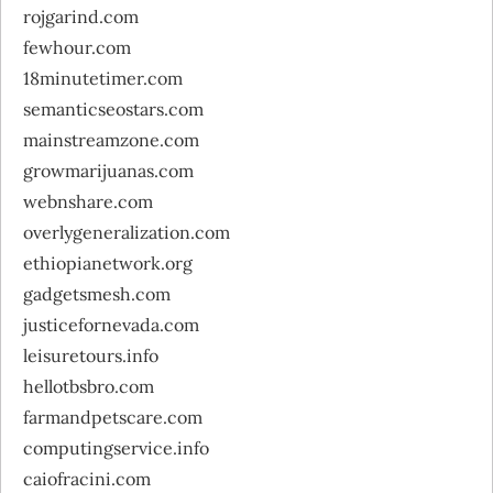
rojgarind.com
fewhour.com
18minutetimer.com
semanticseostars.com
mainstreamzone.com
growmarijuanas.com
webnshare.com
overlygeneralization.com
ethiopianetwork.org
gadgetsmesh.com
justicefornevada.com
leisuretours.info
hellotbsbro.com
farmandpetscare.com
computingservice.info
caiofracini.com