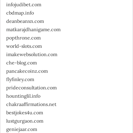
infojudibet.com
cbdmap.info
deanbeanxn.com
matkarajdhanigame.com
popthrone.com
world-slots.com
imakewebsolution.com
che-blog.com
pancakecoinz.com
flyfinley.com
prideconsultation.com
hountinglil.info
chakraaffirmations.net
bestjokes4u.com
lustgurgaon.com
geniejaar.com