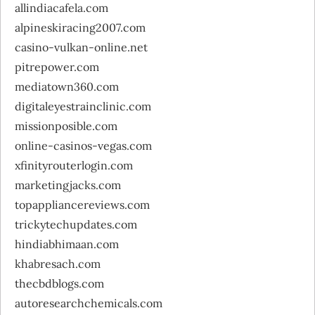
allindiacafela.com
alpineskiracing2007.com
casino-vulkan-online.net
pitrepower.com
mediatown360.com
digitaleyestrainclinic.com
missionposible.com
online-casinos-vegas.com
xfinityrouterlogin.com
marketingjacks.com
topappliancereviews.com
trickytechupdates.com
hindiabhimaan.com
khabresach.com
thecbdblogs.com
autoresearchchemicals.com