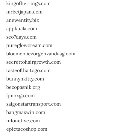
kingofherrings.com
mrbetjapan.com
anewentity.biz
appkuala.com
seo7days.com
pureglowcream.com
bloemenbezorgenvandaag.com
secrettohairgrowth.com
tasteofthaitogo.com
bunnynkitty.com
bezopasnik.org
fjmnxga.com
saigonstartransport.com
bangmaxwin.com
infonetive.com
epictacoshop.com