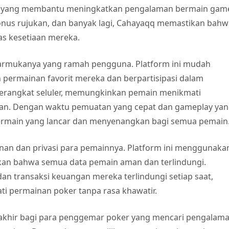
er yang membantu meningkatkan pengalaman bermain gam
nus rujukan, dan banyak lagi, Cahayaqq memastikan bahw
as kesetiaan mereka.
ntarmukanya yang ramah pengguna. Platform ini mudah
ermainan favorit mereka dan berpartisipasi dalam
 perangkat seluler, memungkinkan pemain menikmati
ian. Dengan waktu pemuatan yang cepat dan gameplay ya
rmain yang lancar dan menyenangkan bagi semua pemain
n dan privasi para pemainnya. Platform ini menggunaka
ikan bahwa semua data pemain aman dan terlindungi.
an transaksi keuangan mereka terlindungi setiap saat,
 permainan poker tanpa rasa khawatir.
 akhir bagi para penggemar poker yang mencari pengalam