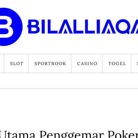
 Terbaik di Situs Poker
i situs poker online terpopuler. Pelajari strategi yang ef
kemenangan besar.
SLOT
SPORTBOOK
CASINO
TOGEL
 Utama Penggemar Poke