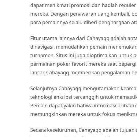
dapat menikmati promosi dan hadiah regul
mereka. Dengan penawaran uang kembali, bo
para pemainnya selalu diberi penghargaan at
Fitur utama lainnya dari Cahayaqq adalah a
dinavigasi, memudahkan pemain menemukan p
turnamen. Situs ini juga dioptimalkan untuk
permainan poker favorit mereka saat beperg
lancar, Cahayaqq memberikan pengalaman be
Selanjutnya Cahayaqq mengutamakan keamana
teknologi enkripsi tercanggih untuk memast
Pemain dapat yakin bahwa informasi pribadi d
memungkinkan mereka untuk fokus menikmati
Secara keseluruhan, Cahayaqq adalah tujuan