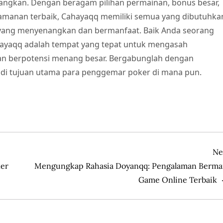
angkan. Dengan beragam pilihan permainan, bonus besar,
manan terbaik, Cahayaqq memiliki semua yang dibutuhka
yang menyenangkan dan bermanfaat. Baik Anda seorang
hayaqq adalah tempat yang tepat untuk mengasah
dan berpotensi menang besar. Bergabunglah dengan
jadi tujuan utama para penggemar poker di mana pun.
Ne
er
Mengungkap Rahasia Doyanqq: Pengalaman Berma
Game Online Terbaik