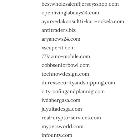
bestwholesalenfljerseysshop.com
openlivinglabdays14.com
ayurvedakonsultti-kari-nokela.com
antitraders.biz
aryanews24.com
xscape-it.com
777azino-mobile.com
cobbseniorbowl.com
technowdesign.com
durexsecurityandshipping.com
cityroofingandplannig.com
ivdabergasa.com
juyultadesga.com
real-crypto-services.com
mypetzworld.com
infounty.com