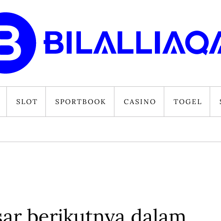
 Terbaik di Situs Poker
i situs poker online terpopuler. Pelajari strategi yang ef
kemenangan besar.
SLOT
SPORTBOOK
CASINO
TOGEL
ar berikutnya dalam