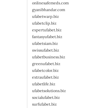
onlinesafemeds.com
gyanibhandar.com
ufabetwarp.biz
ufabetclip.biz
expertufabet.biz
fantasyufabet.biz
ufabetsiam.biz
swissufabet.biz
ufabetbusiness.biz
greenufabet.biz
ufabetcolor.biz
extraufabet.biz
ufabetlife.biz
ufabetsolutions.biz
socialufabet.biz
surfufabet.biz