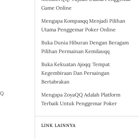
Game Online
Mengapa Kompasqq Menjadi Pilihan
Utama Penggemar Poker Online
Buka Dunia Hiburan Dengan Beragam
Pilihan Permainan Kemilauqq
Buka Kekuatan Ajoqq: Tempat
Kegembiraan Dan Persaingan
Bertabrakan
QQ
Mengapa ZoyaQQ Adalah Platform
Terbaik Untuk Penggemar Poker
LINK LAINNYA