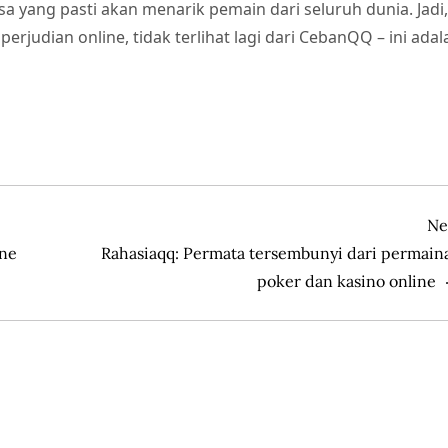
 yang pasti akan menarik pemain dari seluruh dunia. Jadi,
erjudian online, tidak terlihat lagi dari CebanQQ – ini adal
Ne
ine
Rahasiaqq: Permata tersembunyi dari permain
poker dan kasino online