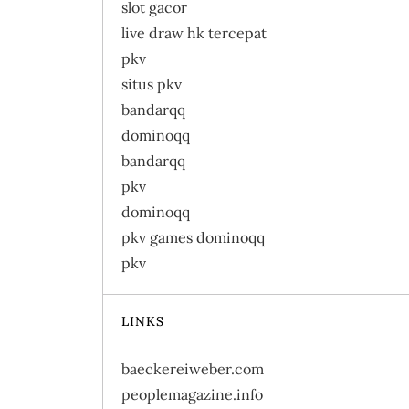
slot gacor
live draw hk tercepat
pkv
situs pkv
bandarqq
dominoqq
bandarqq
pkv
dominoqq
pkv games dominoqq
pkv
LINKS
baeckereiweber.com
peoplemagazine.info