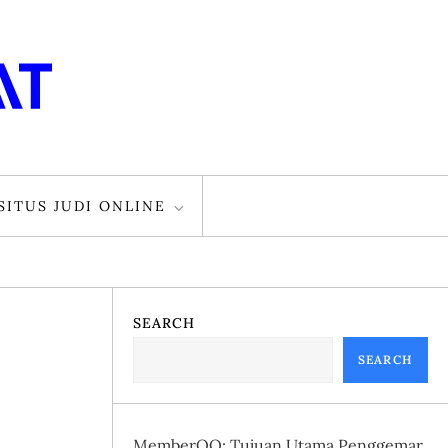
 Online Terpopuler
ektif untuk meningkatkan kemampuan bermain dan meraih
SITUS JUDI ONLINE
SEARCH
SEARCH
MemberQQ: Tujuan Utama Penggemar