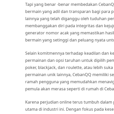
Tapi yang benar -benar membedakan Ceban
bermain yang adil dan transparan bagi para p
lainnya yang telah diganggu oleh tuduhan p
membanggakan diri pada integritas dan kejuju
generator nomor acak yang memastikan hasil
bermain yang setinggi dan peluang nyata unt
Selain komitmennya terhadap keadilan dan
permainan dan opsi taruhan untuk dipilih pe
poker, blackjack, dan roulette, atau lebih s
permainan unik lainnya, CebanQQ memiliki 
ramah pengguna yang memudahkan menaviga
pemula akan merasa seperti di rumah di Ceb
Karena perjudian online terus tumbuh dalam 
utama di industri ini. Dengan fokus pada ke