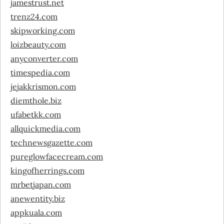
jamestrust.net
trenz24.com
skipworking.com
loizbeauty.com
anyconverter.com
timespedia.com
jejakkrismon.com
diemthole.biz
ufabetkk.com
allquickmedia.com
technewsgazette.com
pureglowfacecream.com
kingofherrings.com
mrbetjapan.com
anewentity.biz
appkuala.com