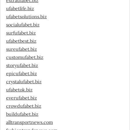
extraufabet.biz
ufabetlife.biz
ufabetsolutions.biz
socialufabet.biz
surfufabet.biz
ufabetbest.biz
sureufabet.biz
customufabet.biz
storyufabet.biz
epicufabet.biz
crystalufabet.biz
ufabetok.biz
everufabet.biz
crowdufabet.biz
buildufabet.biz
alltransportnews.com