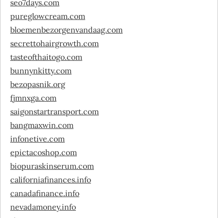
seo7days.com
pureglowcream.com
bloemenbezorgenvandaag.com
secrettohairgrowth.com
tasteofthaitogo.com
bunnynkitty.com
bezopasnik.org
fjmnxga.com
saigonstartransport.com
bangmaxwin.com
infonetive.com
epictacoshop.com
biopuraskinserum.com
californiafinances.info
canadafinance.info
nevadamoney.info