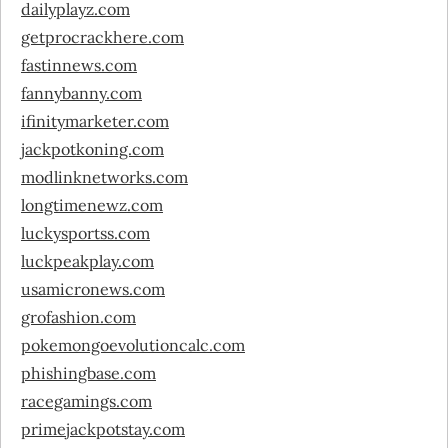
dailyplayz.com
getprocrackhere.com
fastinnews.com
fannybanny.com
ifinitymarketer.com
jackpotkoning.com
modlinknetworks.com
longtimenewz.com
luckysportss.com
luckpeakplay.com
usamicronews.com
grofashion.com
pokemongoevolutioncalc.com
phishingbase.com
racegamings.com
primejackpotstay.com