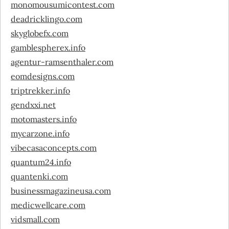
monomousumicontest.com
deadricklingo.com
skyglobefx.com
gamblespherex.info
agentur-ramsenthaler.com
eomdesigns.com
triptrekker.info
gendxxi.net
motomasters.info
mycarzone.info
vibecasaconcepts.com
quantum24.info
quantenki.com
businessmagazineusa.com
medicwellcare.com
vidsmall.com