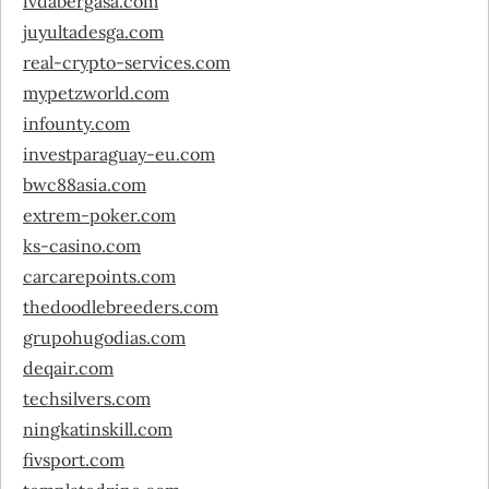
ivdabergasa.com
juyultadesga.com
real-crypto-services.com
mypetzworld.com
infounty.com
investparaguay-eu.com
bwc88asia.com
extrem-poker.com
ks-casino.com
carcarepoints.com
thedoodlebreeders.com
grupohugodias.com
deqair.com
techsilvers.com
ningkatinskill.com
fivsport.com