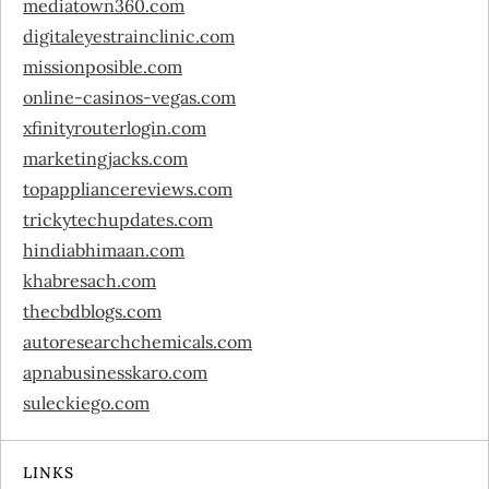
mediatown360.com
digitaleyestrainclinic.com
missionposible.com
online-casinos-vegas.com
xfinityrouterlogin.com
marketingjacks.com
topappliancereviews.com
trickytechupdates.com
hindiabhimaan.com
khabresach.com
thecbdblogs.com
autoresearchchemicals.com
apnabusinesskaro.com
suleckiego.com
LINKS