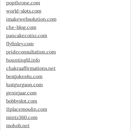
popthrone.com
world-slots.com
imakewebsolution.com
che-blog.com
pancakecoinz.com
flyfinley.com
prideconsultation.com
hountinglil.info
chakraaffirmations.net
bestjokes4u.com
lustgurgaon.com
geniejaar.com
bobbyslot.com
11placemoulin.com
mintz360.com
mohob.net