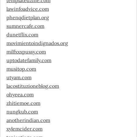
templatedzine.com
lawinfoadvice.com
phenqdietplan.org
sumnercafe.com
dunetflix.com
movimientoindignados.org
milfxxxpussy.com
uptodatefamily.com
musitop.com
utyam.com
lacostituzioneblog.com
ohyeea.com
zhitiemoe.com
nungkub.com
anotherindian.com
xylemcider.com