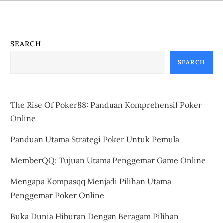
n
a
SEARCH
v
SEARCH
i
g
The Rise Of Poker88: Panduan Komprehensif Poker
Online
a
Panduan Utama Strategi Poker Untuk Pemula
t
MemberQQ: Tujuan Utama Penggemar Game Online
i
Mengapa Kompasqq Menjadi Pilihan Utama
o
Penggemar Poker Online
Buka Dunia Hiburan Dengan Beragam Pilihan
n