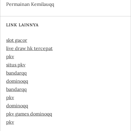
Permainan Kemilauqq
LINK LAINNYA
slot gacor
live draw hk tercepat
pkv
situs pkv
bandarqq
dominoqq
bandarqq
pkv
dominoqq
pkv games dominoqq
pkv