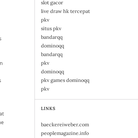
slot gacor
live draw hk tercepat
pkv
situs pkv
bandarqq
s
dominoqq
bandarqq
an
pkv
dominoqq
s
pkv games dominoqq
pkv
LINKS
at
me
baeckereiweber.com
peoplemagazine.info