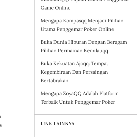
Game Online
Mengapa Kompasqq Menjadi Pilihan
Utama Penggemar Poker Online
Buka Dunia Hiburan Dengan Beragam
Pilihan Permainan Kemilauqq
Buka Kekuatan Ajoqq: Tempat
Kegembiraan Dan Persaingan
Bertabrakan
Mengapa ZoyaQQ Adalah Platform
Terbaik Untuk Penggemar Poker
a
LINK LAINNYA
a