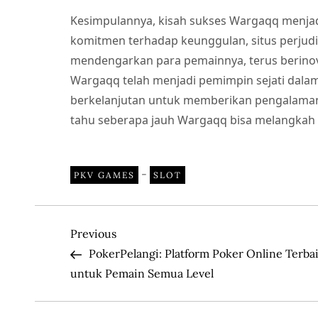
Kesimpulannya, kisah sukses Wargaqq menjadi
komitmen terhadap keunggulan, situs perjudia
mendengarkan para pemainnya, terus berinov
Wargaqq telah menjadi pemimpin sejati dalam
berkelanjutan untuk memberikan pengalaman 
tahu seberapa jauh Wargaqq bisa melangkah 
-
PKV GAMES
SLOT
P
Previous
Previous
Post
PokerPelangi: Platform Poker Online Terba
o
untuk Pemain Semua Level
s