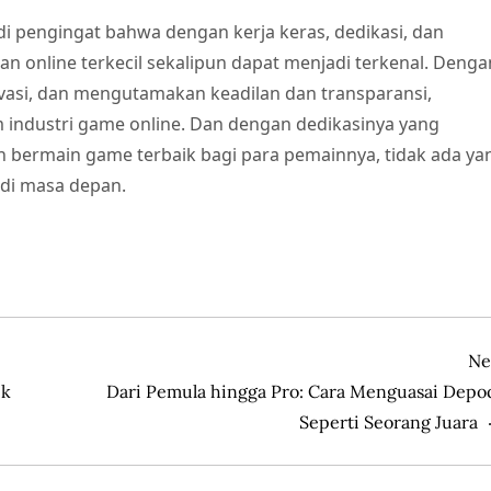
 pengingat bahwa dengan kerja keras, dedikasi, dan
n online terkecil sekalipun dapat menjadi terkenal. Denga
asi, dan mengutamakan keadilan dan transparansi,
 industri game online. Dan dengan dedikasinya yang
bermain game terbaik bagi para pemainnya, tidak ada ya
di masa depan.
Ne
ik
Dari Pemula hingga Pro: Cara Menguasai Depo
Seperti Seorang Juara