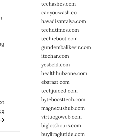
techashes.com
canyouwash.co
n
havadisantalya.com
techdtimes.com
techieboot.com
ng
gundembalikesir.com
itechar.com
yesbold.com
healthhubzone.com
ebaraat.com
techjuiced.com
byteboosttech.com
Next
xt
magnexushub.com
Post
qq
virtuogoweb.com
biglotshours.com
buyliraglutide.com