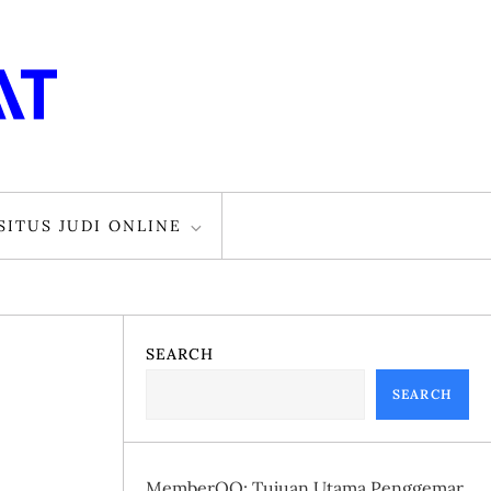
 Online Terpopuler
ektif untuk meningkatkan kemampuan bermain dan meraih
SITUS JUDI ONLINE
SEARCH
SEARCH
MemberQQ: Tujuan Utama Penggemar