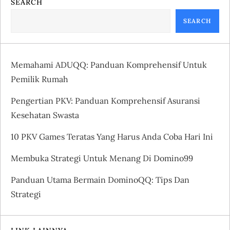
a
SEARCH
SEARCH
v
i
Memahami ADUQQ: Panduan Komprehensif Untuk
g
Pemilik Rumah
a
Pengertian PKV: Panduan Komprehensif Asuransi
Kesehatan Swasta
t
10 PKV Games Teratas Yang Harus Anda Coba Hari Ini
i
Membuka Strategi Untuk Menang Di Domino99
o
Panduan Utama Bermain DominoQQ: Tips Dan
Strategi
n