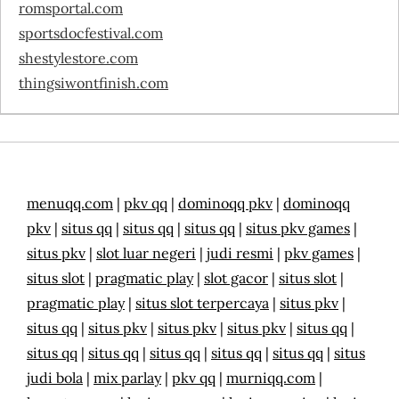
romsportal.com
sportsdocfestival.com
shestylestore.com
thingsiwontfinish.com
menuqq.com
|
pkv qq
|
dominoqq pkv
|
dominoqq
pkv
|
situs qq
|
situs qq
|
situs qq
|
situs pkv games
|
situs pkv
|
slot luar negeri
|
judi resmi
|
pkv games
|
situs slot
|
pragmatic play
|
slot gacor
|
situs slot
|
pragmatic play
|
situs slot terpercaya
|
situs pkv
|
situs qq
|
situs pkv
|
situs pkv
|
situs pkv
|
situs qq
|
situs qq
|
situs qq
|
situs qq
|
situs qq
|
situs qq
|
situs
judi bola
|
mix parlay
|
pkv qq
|
murniqq.com
|