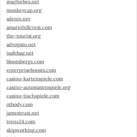
magforbes.net
monkeycap.org
sdenix.net
amarinhillcrest.com
the-tourist.org
advogato.net
isafebag.net
bloombergz.com
enterpriseboosts.com
casino-kartenspiele.com
casino-automatenspiele.org
casino-tischspiele.com
otbody.com
jamestrust.net
trenz24.com
skipworking.com