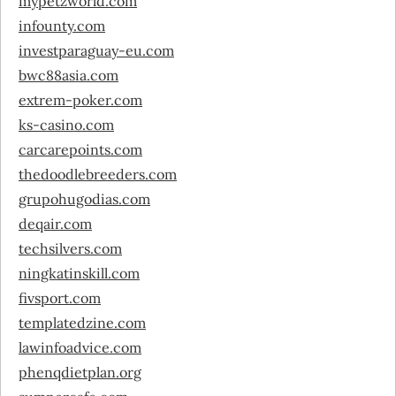
mypetzworld.com
infounty.com
investparaguay-eu.com
bwc88asia.com
extrem-poker.com
ks-casino.com
carcarepoints.com
thedoodlebreeders.com
grupohugodias.com
deqair.com
techsilvers.com
ningkatinskill.com
fivsport.com
templatedzine.com
lawinfoadvice.com
phenqdietplan.org