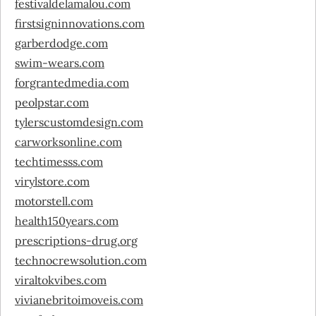
festivaldelamalou.com
firstsigninnovations.com
garberdodge.com
swim-wears.com
forgrantedmedia.com
peolpstar.com
tylerscustomdesign.com
carworksonline.com
techtimesss.com
virylstore.com
motorstell.com
health150years.com
prescriptions-drug.org
technocrewsolution.com
viraltokvibes.com
vivianebritoimoveis.com