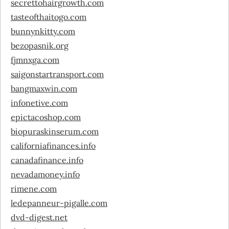
secrettohairgrowth.com
tasteofthaitogo.com
bunnynkitty.com
bezopasnik.org
fjmnxga.com
saigonstartransport.com
bangmaxwin.com
infonetive.com
epictacoshop.com
biopuraskinserum.com
californiafinances.info
canadafinance.info
nevadamoney.info
rimene.com
ledepanneur-pigalle.com
dvd-digest.net