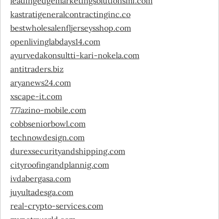
leadingedgemarketingsolutionsmi.com
kastratigeneralcontractinginc.co
bestwholesalenfljerseysshop.com
openlivinglabdays14.com
ayurvedakonsultti-kari-nokela.com
antitraders.biz
aryanews24.com
xscape-it.com
777azino-mobile.com
cobbseniorbowl.com
technowdesign.com
durexsecurityandshipping.com
cityroofingandplannig.com
ivdabergasa.com
juyultadesga.com
real-crypto-services.com