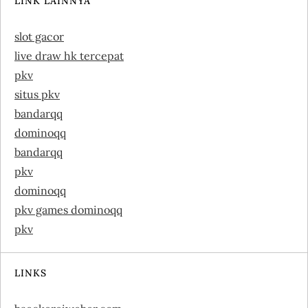
LINK LAINNYA
slot gacor
live draw hk tercepat
pkv
situs pkv
bandarqq
dominoqq
bandarqq
pkv
dominoqq
pkv games dominoqq
pkv
LINKS