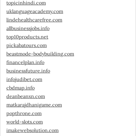
topicinhindi.com
uklanguageacademy.com
lindehealthcarefree.com
allbusinessjobs.info
top10products.net
pickabatours.com
beastmode-bodybuilding.com
financelplan.info
businessfuture.info
infojudibet.com
cbdmap.info
deanbeanxn.com
matkarajdhanigame.com
popthrone.com
world-slots.com
imakewebsolution.com