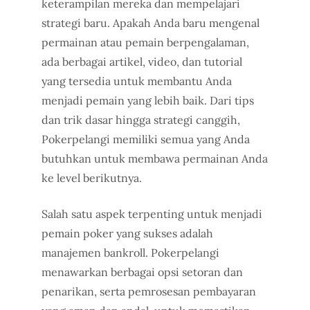
keterampilan mereka dan mempelajari
strategi baru. Apakah Anda baru mengenal
permainan atau pemain berpengalaman,
ada berbagai artikel, video, dan tutorial
yang tersedia untuk membantu Anda
menjadi pemain yang lebih baik. Dari tips
dan trik dasar hingga strategi canggih,
Pokerpelangi memiliki semua yang Anda
butuhkan untuk membawa permainan Anda
ke level berikutnya.
Salah satu aspek terpenting untuk menjadi
pemain poker yang sukses adalah
manajemen bankroll. Pokerpelangi
menawarkan berbagai opsi setoran dan
penarikan, serta pemrosesan pembayaran