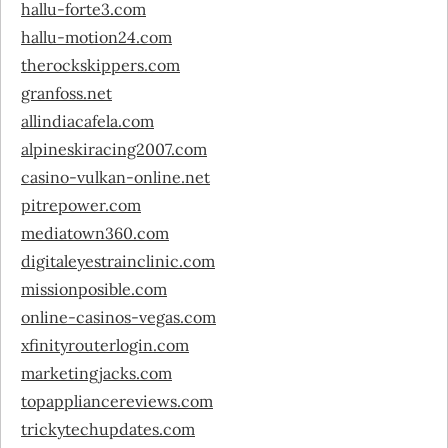
hallu-forte3.com
hallu-motion24.com
therockskippers.com
granfoss.net
allindiacafela.com
alpineskiracing2007.com
casino-vulkan-online.net
pitrepower.com
mediatown360.com
digitaleyestrainclinic.com
missionposible.com
online-casinos-vegas.com
xfinityrouterlogin.com
marketingjacks.com
topappliancereviews.com
trickytechupdates.com