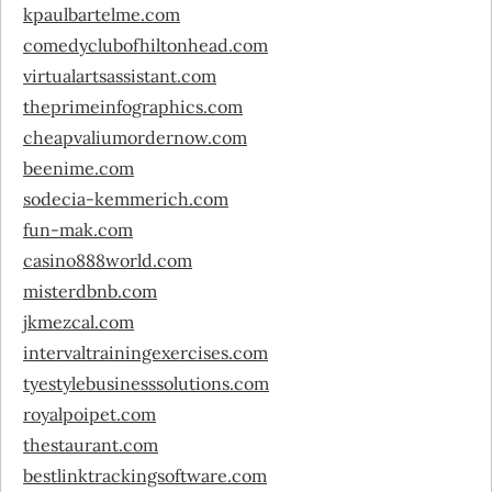
kpaulbartelme.com
comedyclubofhiltonhead.com
virtualartsassistant.com
theprimeinfographics.com
cheapvaliumordernow.com
beenime.com
sodecia-kemmerich.com
fun-mak.com
casino888world.com
misterdbnb.com
jkmezcal.com
intervaltrainingexercises.com
tyestylebusinesssolutions.com
royalpoipet.com
thestaurant.com
bestlinktrackingsoftware.com