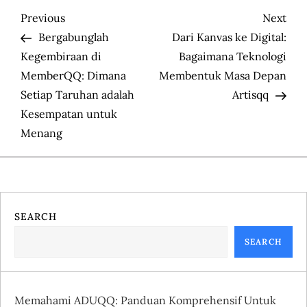
P
Previous
Nex
Previous
Next
Post
Pos
Bergabunglah
Dari Kanvas ke Digital:
o
Kegembiraan di
Bagaimana Teknologi
MemberQQ: Dimana
Membentuk Masa Depan
s
Setiap Taruhan adalah
Artisqq
t
Kesempatan untuk
Menang
n
a
v
SEARCH
i
SEARCH
g
Memahami ADUQQ: Panduan Komprehensif Untuk