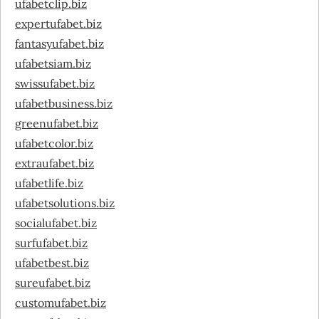
ufabetclip.biz
expertufabet.biz
fantasyufabet.biz
ufabetsiam.biz
swissufabet.biz
ufabetbusiness.biz
greenufabet.biz
ufabetcolor.biz
extraufabet.biz
ufabetlife.biz
ufabetsolutions.biz
socialufabet.biz
surfufabet.biz
ufabetbest.biz
sureufabet.biz
customufabet.biz