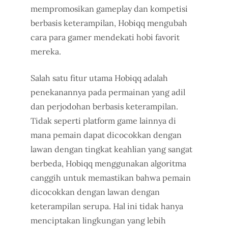
mempromosikan gameplay dan kompetisi
berbasis keterampilan, Hobiqq mengubah
cara para gamer mendekati hobi favorit
mereka.
Salah satu fitur utama Hobiqq adalah
penekanannya pada permainan yang adil
dan perjodohan berbasis keterampilan.
Tidak seperti platform game lainnya di
mana pemain dapat dicocokkan dengan
lawan dengan tingkat keahlian yang sangat
berbeda, Hobiqq menggunakan algoritma
canggih untuk memastikan bahwa pemain
dicocokkan dengan lawan dengan
keterampilan serupa. Hal ini tidak hanya
menciptakan lingkungan yang lebih