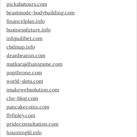
pickabatours.com
beastmode-bodybuilding.com
financelplan.info
businessfuture.info
infojudibet.com
cbdmap.info
deanbeanxn.com
matkarajdhanigame.com
popthrone.com
world-slots.com
imakewebsolution.com
che-blog.com
pancakecoinz.com
flyfinley.com
prideconsultation.com
hountinglil.info