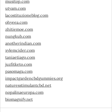
musitop.com
utyam.com
lacostituzioneblog.com
ohyeea.com
zhitiemoe.com
nungkub.com
anotherindian.com
xylemcider.com
taniaetiago.com
juzfitketo.com
pasomaga.com
impactgardencbdgummies.org
naturesstimulantcbd.net
nopalinaeuropa.com
biomagnify.net