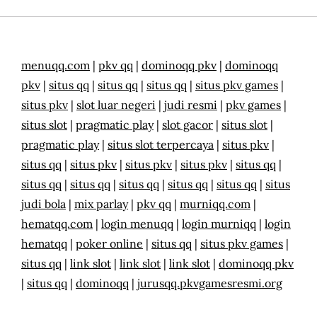
menuqq.com
|
pkv qq
|
dominoqq pkv
|
dominoqq
pkv
|
situs qq
|
situs qq
|
situs qq
|
situs pkv games
|
situs pkv
|
slot luar negeri
|
judi resmi
|
pkv games
|
situs slot
|
pragmatic play
|
slot gacor
|
situs slot
|
pragmatic play
|
situs slot terpercaya
|
situs pkv
|
situs qq
|
situs pkv
|
situs pkv
|
situs pkv
|
situs qq
|
situs qq
|
situs qq
|
situs qq
|
situs qq
|
situs qq
|
situs
judi bola
|
mix parlay
|
pkv qq
|
murniqq.com
|
hematqq.com
|
login menuqq
|
login murniqq
|
login
hematqq
|
poker online
|
situs qq
|
situs pkv games
|
situs qq
|
link slot
|
link slot
|
link slot
|
dominoqq pkv
|
situs qq
|
dominoqq
|
jurusqq.pkvgamesresmi.org