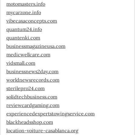
motomasters.info
mycarzone.info
vibecasaconcepts.com
quantum24.info
quantenki.com
businessmagazineusa.com
medicwellcare.com
vidsmall.com
businessnews2day.com
worldnewsrecords.com
sterilepro24.com
solidtechbusiness.com
reviewcardgaming.com
experiencedexpertstowingservice.com
blackheadsshop.com
location-voiture-casablanca.org