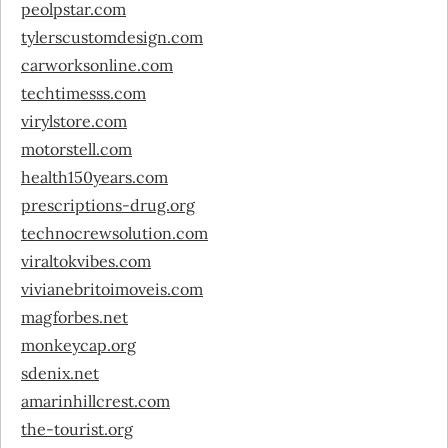
peolpstar.com
tylerscustomdesign.com
carworksonline.com
techtimesss.com
virylstore.com
motorstell.com
health150years.com
prescriptions-drug.org
technocrewsolution.com
viraltokvibes.com
vivianebritoimoveis.com
magforbes.net
monkeycap.org
sdenix.net
amarinhillcrest.com
the-tourist.org