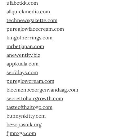
ufabetkk.com
allquickmedia.com
technewsgazette.com
pureglowfacecream.com
kingofherrings.com
mrbetjapan.com
anewentity.biz
appkuala.com
seo7days.com
pureglowcream.com
bloemenbezorgenvandaag.com
secrettohairgrowth.com
tasteofthaitogo.com
bunnynkitty.com
bezopasnik.org
fjmnxga.com