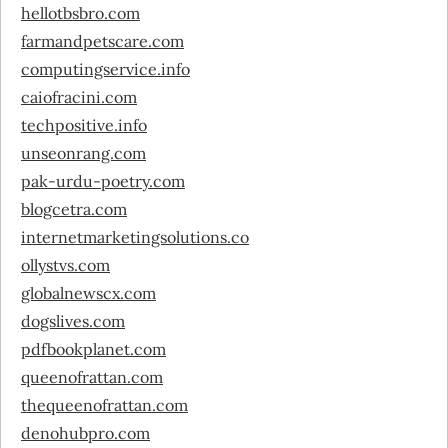
hellotbsbro.com
farmandpetscare.com
computingservice.info
caiofracini.com
techpositive.info
unseonrang.com
pak-urdu-poetry.com
blogcetra.com
internetmarketingsolutions.co
ollystvs.com
globalnewscx.com
dogslives.com
pdfbookplanet.com
queenofrattan.com
thequeenofrattan.com
denohubpro.com