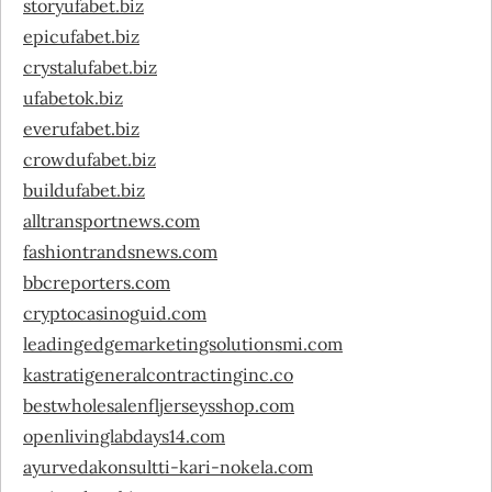
storyufabet.biz
epicufabet.biz
crystalufabet.biz
ufabetok.biz
everufabet.biz
crowdufabet.biz
buildufabet.biz
alltransportnews.com
fashiontrandsnews.com
bbcreporters.com
cryptocasinoguid.com
leadingedgemarketingsolutionsmi.com
kastratigeneralcontractinginc.co
bestwholesalenfljerseysshop.com
openlivinglabdays14.com
ayurvedakonsultti-kari-nokela.com