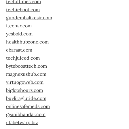
techdtimes.com
techieboot.com
gundembalikesir.com
itechar.com
yesbold.com
healthhubzone.com
ebaraat.com
techjuiced.com
byteboosttech.com
magnexushub.com
virtuogoweb.com
biglotshours.com
buyliraglutide.com
onlinesafemeds.com
gyanibhandar.com
ufabetwarp.biz