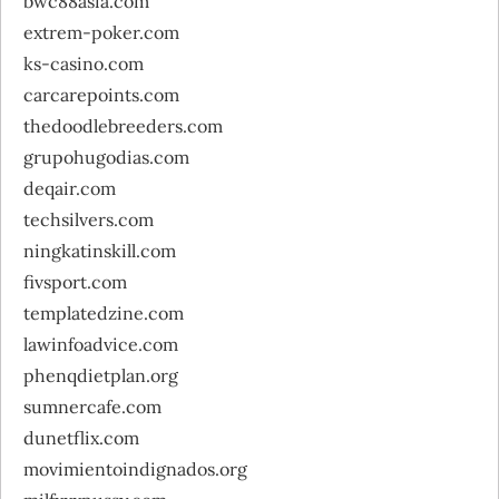
bwc88asia.com
extrem-poker.com
ks-casino.com
carcarepoints.com
thedoodlebreeders.com
grupohugodias.com
deqair.com
techsilvers.com
ningkatinskill.com
fivsport.com
templatedzine.com
lawinfoadvice.com
phenqdietplan.org
sumnercafe.com
dunetflix.com
movimientoindignados.org