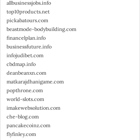
allbusinessjobs.info
top10products.net
pickabatours.com
beastmode-bodybuilding.com
financelplan.info
businessfuture.info
infojudibet.com
cbdmap.info
deanbeanxn.com
matkarajdhanigame.com
popthrone.com
world-slots.com
imakewebsolution.com
che-blog.com
pancakecoinz.com
flyfinley.com