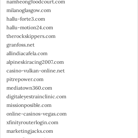
namheongfoodcourt.com
milanoglasgow.com
hallu-forte3.com
hallu-motion24.com
therockskippers.com
granfoss.net
allindiacafela.com
alpineskiracing2007.com
casino-vulkan-online.net
pitrepower.com
mediatown360.com
digitaleyestrainclinic.com
missionposible.com
online-casinos-vegas.com
xfinityrouterlogin.com
marketingjacks.com