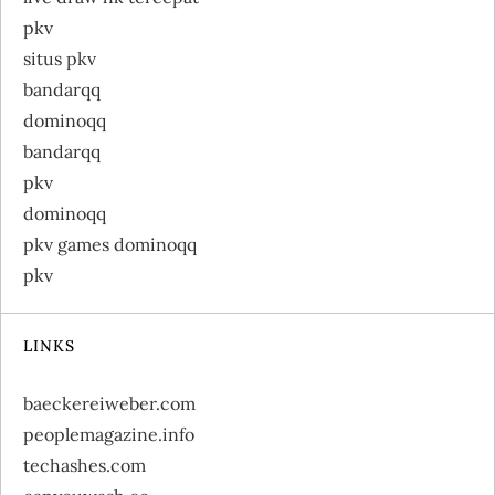
pkv
situs pkv
bandarqq
dominoqq
bandarqq
pkv
dominoqq
pkv games dominoqq
pkv
LINKS
baeckereiweber.com
peoplemagazine.info
techashes.com