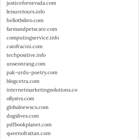
justicefornevada.com
leisuretours.info
hellotbsbro.com
farmandpetscare.com
computingservice.info
caiofracini.com
techpositive.info
unseonrang.com
pak-urdu-poetry.com
blogcetra.com
internetmarketingsolutions.co
ollystvs.com
globalnewscx.com
dogslives.com
pdfbookplanet.com
queenofrattan.com