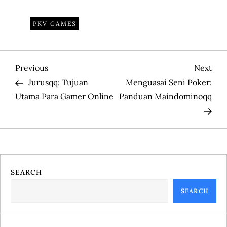
PKV GAMES
P
Previous
Nex
Previous
Next
Post
Pos
Jurusqq: Tujuan
Menguasai Seni Poker:
o
Utama Para Gamer Online
Panduan Maindominoqq
s
t
n
SEARCH
a
SEARCH
v