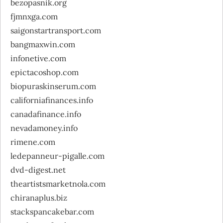
bezopasnik.org
fjmnxga.com
saigonstartransport.com
bangmaxwin.com
infonetive.com
epictacoshop.com
biopuraskinserum.com
californiafinances.info
canadafinance.info
nevadamoney.info
rimene.com
ledepanneur-pigalle.com
dvd-digest.net
theartistsmarketnola.com
chiranaplus.biz
stackspancakebar.com