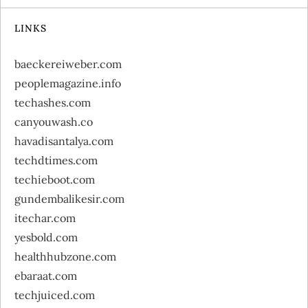
LINKS
baeckereiweber.com
peoplemagazine.info
techashes.com
canyouwash.co
havadisantalya.com
techdtimes.com
techieboot.com
gundembalikesir.com
itechar.com
yesbold.com
healthhubzone.com
ebaraat.com
techjuiced.com