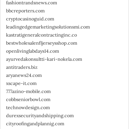
fashiontrandsnews.com
bbcreporters.com
cryptocasinoguid.com
leadingedgemarketingsolutionsmi.com
kastratigeneralcontractinginc.co
bestwholesalenfljerseysshop.com
openlivinglabdays14.com
ayurvedakonsultti-kari-nokela.com
antitraders.biz
aryanews24.com
xscape-it.com
777azino-mobile.com
cobbseniorbowl.com
technowdesign.com
durexsecurityandshipping.com
cityroofingandplannig.com