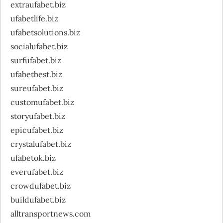
extraufabet.biz
ufabetlife.biz
ufabetsolutions.biz
socialufabet.biz
surfufabet.biz
ufabetbest.biz
sureufabet.biz
customufabet.biz
storyufabet.biz
epicufabet.biz
crystalufabet.biz
ufabetok.biz
everufabet.biz
crowdufabet.biz
buildufabet.biz
alltransportnews.com