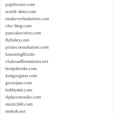
popthrone.com
world-slots.com
imakewebsolution.com
che-blog.com
pancakecoinz.com
flyfinley.com
prideconsultation.com
hountinglil.info
chakraaffirmations.net
bestjokes4u.com
lustgurgaon.com
geniejaar.com
bobbyslot.com
11placemoulin.com
mintz360.com
mohob.net