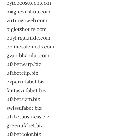
byteboosttech.com
magnexushub.com
virtuogoweb.com
biglotshours.com
buyliraglutide.com
onlinesafemeds.com
gyanibhandar.com
ufabetwarp.biz
ufabetclip.biz
expertufabet.biz
fantasyufabet.biz
ufabetsiam.biz
swissufabet.biz
ufabetbusiness.biz
greenufabet.biz
ufabetcolor.biz