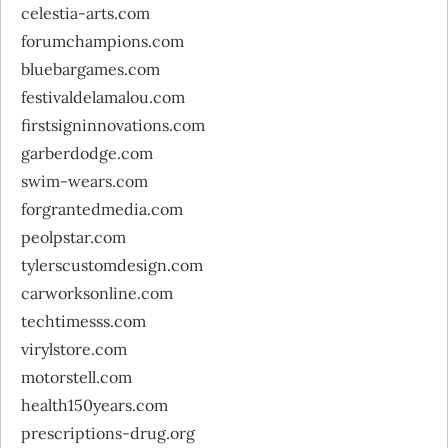
celestia-arts.com
forumchampions.com
bluebargames.com
festivaldelamalou.com
firstsigninnovations.com
garberdodge.com
swim-wears.com
forgrantedmedia.com
peolpstar.com
tylerscustomdesign.com
carworksonline.com
techtimesss.com
virylstore.com
motorstell.com
health150years.com
prescriptions-drug.org