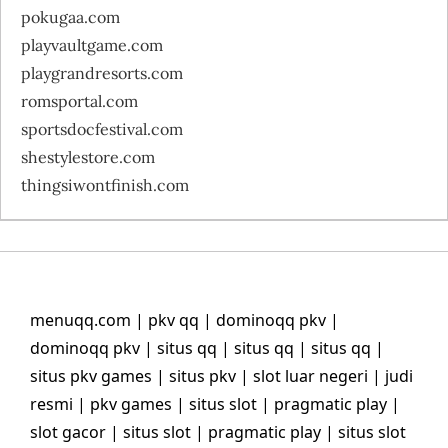
pokugaa.com
playvaultgame.com
playgrandresorts.com
romsportal.com
sportsdocfestival.com
shestylestore.com
thingsiwontfinish.com
menuqq.com
|
pkv qq
|
dominoqq pkv
|
dominoqq pkv
|
situs qq
|
situs qq
|
situs qq
|
situs pkv games
|
situs pkv
|
slot luar negeri
|
judi
resmi
|
pkv games
|
situs slot
|
pragmatic play
|
slot gacor
|
situs slot
|
pragmatic play
|
situs slot