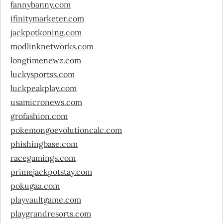
fannybanny.com
ifinitymarketer.com
jackpotkoning.com
modlinknetworks.com
longtimenewz.com
luckysportss.com
luckpeakplay.com
usamicronews.com
grofashion.com
pokemongoevolutioncalc.com
phishingbase.com
racegamings.com
primejackpotstay.com
pokugaa.com
playvaultgame.com
playgrandresorts.com