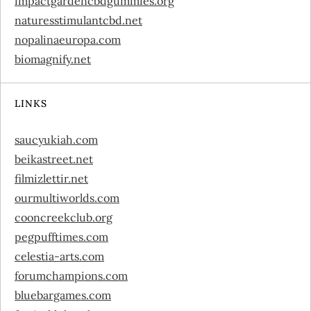
impactgardencbdgummies.org
naturesstimulantcbd.net
nopalinaeuropa.com
biomagnify.net
LINKS
saucyukiah.com
beikastreet.net
filmizlettir.net
ourmultiworlds.com
cooncreekclub.org
pegpufftimes.com
celestia-arts.com
forumchampions.com
bluebargames.com