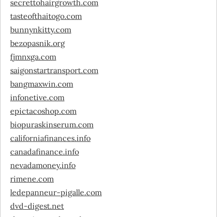
secrettohairgrowth.com
tasteofthaitogo.com
bunnynkitty.com
bezopasnik.org
fjmnxga.com
saigonstartransport.com
bangmaxwin.com
infonetive.com
epictacoshop.com
biopuraskinserum.com
californiafinances.info
canadafinance.info
nevadamoney.info
rimene.com
ledepanneur-pigalle.com
dvd-digest.net