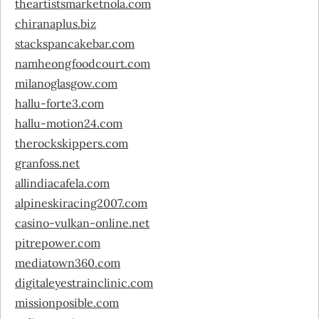
theartistsmarketnola.com
chiranaplus.biz
stackspancakebar.com
namheongfoodcourt.com
milanoglasgow.com
hallu-forte3.com
hallu-motion24.com
therockskippers.com
granfoss.net
allindiacafela.com
alpineskiracing2007.com
casino-vulkan-online.net
pitrepower.com
mediatown360.com
digitaleyestrainclinic.com
missionposible.com