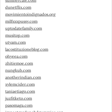
sumnercafe.com
dunetflix.com
movimientoindignados.org
milfxxxpussy.com
uptodatefamily.com
musitop.com
utyam.com
lacostituzioneblog.com
ohyeea.com
zhitiemoe.com
nungkub.com
anotherindian.com
xylemcider.com
taniaetiago.com
juzfitketo.com
pasomaga.com