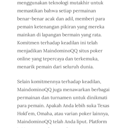
menggunakan teknologi mutakhir untuk
memastikan bahwa setiap permainan
benar-benar acak dan adil, memberi para
pemain ketenangan pikiran yang mereka
mainkan di lapangan bermain yang rata.
Komitmen terhadap keadilan ini telah
menjadikan MaindominoQQ situs poker
online yang tepercaya dan terkemuka,
menarik pemain dari seluruh dunia.
Selain komitmennya terhadap keadilan,
MaindominoQQ juga menawarkan berbagai
permainan dan turnamen untuk dinikmati
para pemain. Apakah Anda lebih suka Texas
Hold’em, Omaha, atau varian poker lainnya,
MaindominoQQ telah Anda liput. Platform