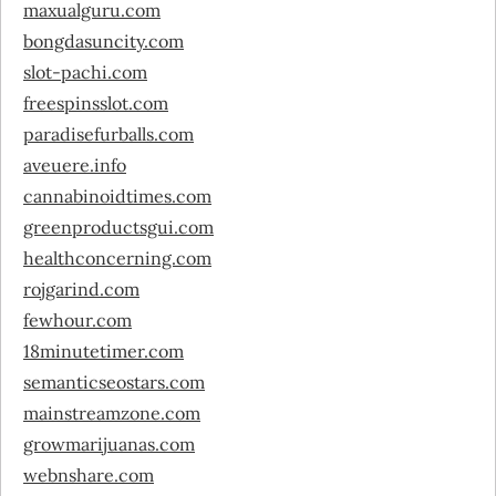
maxualguru.com
bongdasuncity.com
slot-pachi.com
freespinsslot.com
paradisefurballs.com
aveuere.info
cannabinoidtimes.com
greenproductsgui.com
healthconcerning.com
rojgarind.com
fewhour.com
18minutetimer.com
semanticseostars.com
mainstreamzone.com
growmarijuanas.com
webnshare.com