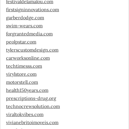
festivaldelamalou.com
firstsigninnovations.com
garberdodge.com
swim-wears.com
forgrantedmedia.com
peolpstar.com
tylerscustomdesign.com
carworksonline.com
techtimesss.com
virylstore.com
motorstell.com
health150years.com
prescriptions-drug.org
technocrewsolution.com
viraltokvibes.com
vivianebritoimoveis.com