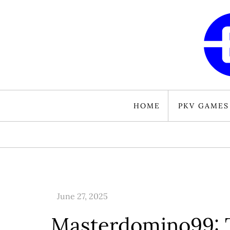
Skip
to
content
Tips Menjadi Pemain
Dapatkan tips untuk menjadi pemain terbaik d
HOME
PKV GAMES
Masterdomino99: 