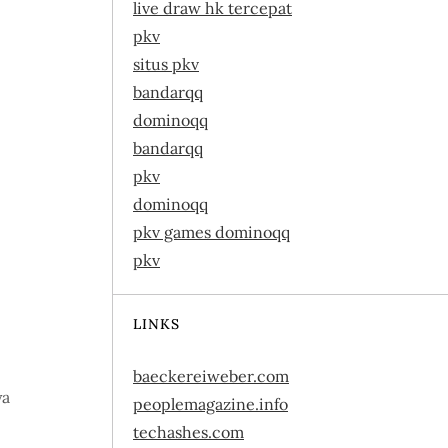
live draw hk tercepat
pkv
situs pkv
bandarqq
dominoqq
bandarqq
pkv
dominoqq
pkv games dominoqq
pkv
LINKS
baeckereiweber.com
ya
peoplemagazine.info
techashes.com