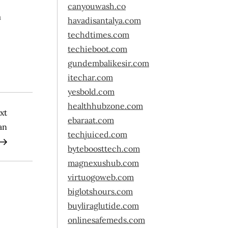
canyouwash.co
a
havadisantalya.com
techdtimes.com
techieboot.com
gundembalikesir.com
itechar.com
yesbold.com
healthhubzone.com
Next
xt
ebaraat.com
Post
an
techjuiced.com
byteboosttech.com
magnexushub.com
virtuogoweb.com
biglotshours.com
buyliraglutide.com
onlinesafemeds.com