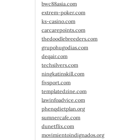
bwc88asia.com
extrem-poker.com
ks-casino.com
carcarepoints.com
thedoodlebreeders.com
grupohugodias.com
deqair.com
techsilvers.com
ningkatinskill.com
fivsport.com
templatedzine.com
lawinfoadvice.com
phenqdietplan.org
sumnercafe.com
dunetflix.com
movimientoindignados.org