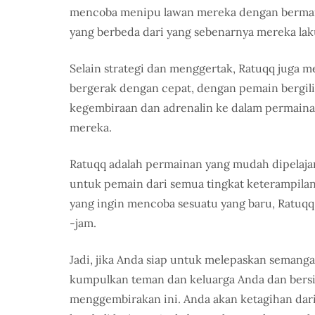
mencoba menipu lawan mereka dengan bermain 
yang berbeda dari yang sebenarnya mereka lak
Selain strategi dan menggertak, Ratuqq juga 
bergerak dengan cepat, dengan pemain bergil
kegembiraan dan adrenalin ke dalam permainan
mereka.
Ratuqq adalah permainan yang mudah dipelajari
untuk pemain dari semua tingkat keterampila
yang ingin mencoba sesuatu yang baru, Ratuq
-jam.
Jadi, jika Anda siap untuk melepaskan semang
kumpulkan teman dan keluarga Anda dan bersi
menggembirakan ini. Anda akan ketagihan dar