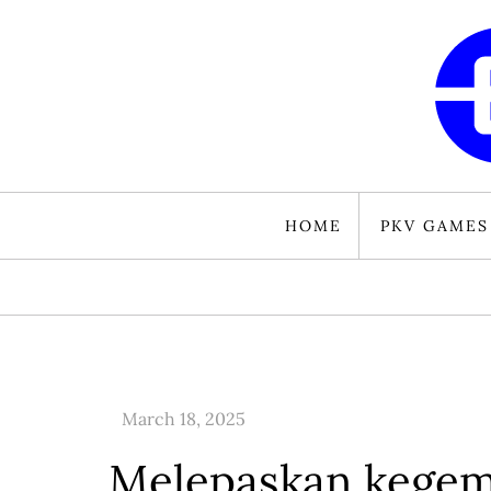
Skip
to
content
Tips Menjadi Pemain
Dapatkan tips untuk menjadi pemain terbaik d
HOME
PKV GAMES
Melepaskan kegem