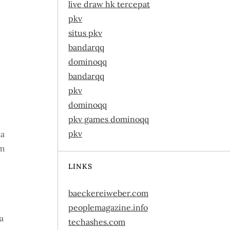
live draw hk tercepat
pkv
situs pkv
bandarqq
dominoqq
bandarqq
pkv
dominoqq
pkv games dominoqq
pkv
la
am
LINKS
baeckereiweber.com
peoplemagazine.info
a
techashes.com