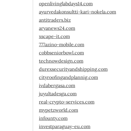
openlivinglabdays14.com
ayurvedakonsultti-kari-nokela.com
antitraders.biz
aryanews24.com
xscape-it.com
777azino-mobile.com
cobbseniorbowl.com
technowdesign.com
durexsecurityandshipping.com
cityroofingandplannig.com
ivdabergasa.com
juyultadesga.com
real-crypto-services.com
mypetzworld.com
infounty.com
investparaguay-eu.com