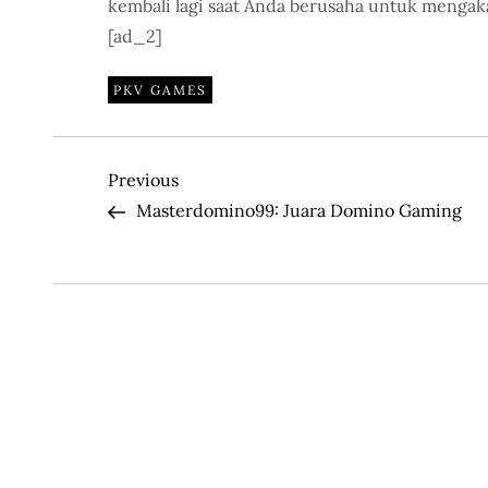
kembali lagi saat Anda berusaha untuk menga
[ad_2]
PKV GAMES
P
Previous
Previous
Post
Masterdomino99: Juara Domino Gaming
o
s
t
n
a