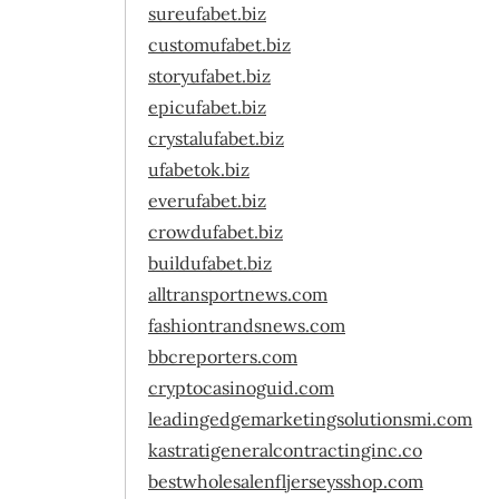
sureufabet.biz
customufabet.biz
storyufabet.biz
epicufabet.biz
crystalufabet.biz
ufabetok.biz
everufabet.biz
crowdufabet.biz
buildufabet.biz
alltransportnews.com
fashiontrandsnews.com
bbcreporters.com
cryptocasinoguid.com
leadingedgemarketingsolutionsmi.com
kastratigeneralcontractinginc.co
bestwholesalenfljerseysshop.com