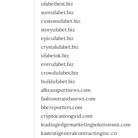
ufabetbest.biz
sureufabet.biz
customufabet.biz
storyufabet.biz
epicufabet.biz
crystalufabet.biz
ufabetok.biz
everufabet.biz
crowdufabet.biz
buildufabet.biz
alltransportnews.com
fashiontrandsnews.com
bbcreporters.com
cryptocasinoguid.com
leadingedgemarketingsolutionsmi.com
kastratigeneralcontractinginc.co