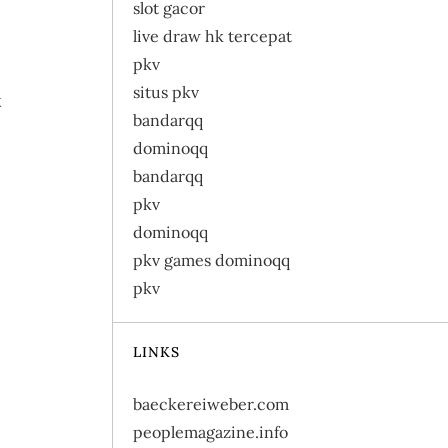
slot gacor
live draw hk tercepat
pkv
situs pkv
k
bandarqq
dominoqq
bandarqq
pkv
dominoqq
pkv games dominoqq
pkv
LINKS
baeckereiweber.com
peoplemagazine.info