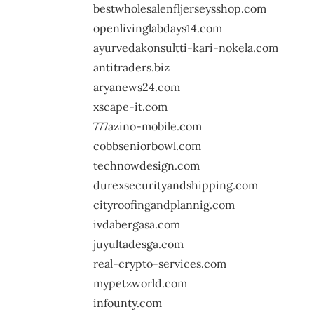
bestwholesalenfljerseysshop.com
openlivinglabdays14.com
ayurvedakonsultti-kari-nokela.com
antitraders.biz
aryanews24.com
xscape-it.com
777azino-mobile.com
cobbseniorbowl.com
technowdesign.com
durexsecurityandshipping.com
cityroofingandplannig.com
ivdabergasa.com
juyultadesga.com
real-crypto-services.com
mypetzworld.com
infounty.com