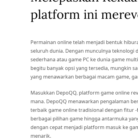
platform ini merev
Permainan online telah menjadi bentuk hibura
seluruh dunia. Dengan munculnya teknologi da
sederhana atau game PC ke dunia game mult
begitu banyak opsi yang tersedia, mungkin s
yang menawarkan berbagai macam game, game
Masukkan DepoQQ, platform game online rev
mana. DepoQQ menawarkan pengalaman berm
terbaik game online tradisional dengan fitur 
berbagai pilihan game hingga antarmuka ya
dengan cepat menjadi platform masuk ke ga
menarik.