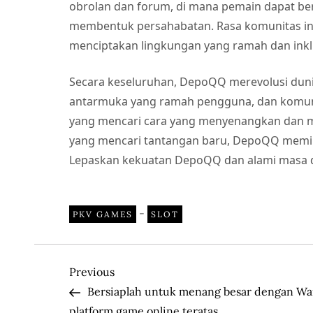
obrolan dan forum, di mana pemain dapat berin
membentuk persahabatan. Rasa komunitas in
menciptakan lingkungan yang ramah dan inklu
Secara keseluruhan, DepoQQ merevolusi duni
antarmuka yang ramah pengguna, dan komuni
yang mencari cara yang menyenangkan dan m
yang mencari tantangan baru, DepoQQ memil
Lepaskan kekuatan DepoQQ dan alami masa de
-
PKV GAMES
SLOT
P
Previous
Previous
Post
Bersiaplah untuk menang besar dengan W
o
platform game online teratas