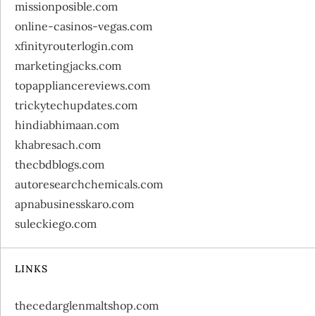
missionposible.com
online-casinos-vegas.com
xfinityrouterlogin.com
marketingjacks.com
topappliancereviews.com
trickytechupdates.com
hindiabhimaan.com
khabresach.com
thecbdblogs.com
autoresearchchemicals.com
apnabusinesskaro.com
suleckiego.com
LINKS
thecedarglenmaltshop.com