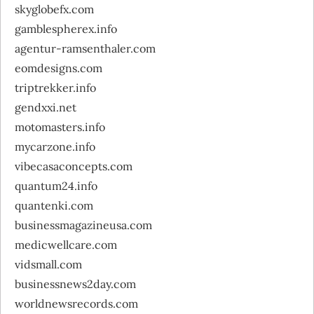
skyglobefx.com
gamblespherex.info
agentur-ramsenthaler.com
eomdesigns.com
triptrekker.info
gendxxi.net
motomasters.info
mycarzone.info
vibecasaconcepts.com
quantum24.info
quantenki.com
businessmagazineusa.com
medicwellcare.com
vidsmall.com
businessnews2day.com
worldnewsrecords.com