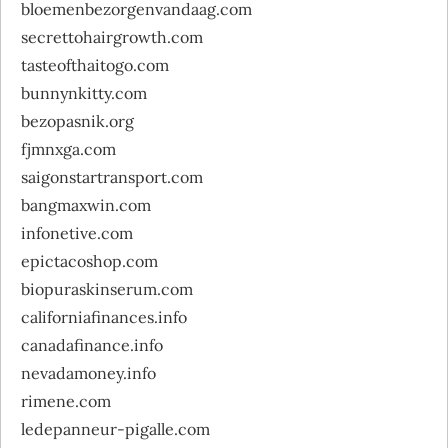
bloemenbezorgenvandaag.com
secrettohairgrowth.com
tasteofthaitogo.com
bunnynkitty.com
bezopasnik.org
fjmnxga.com
saigonstartransport.com
bangmaxwin.com
infonetive.com
epictacoshop.com
biopuraskinserum.com
californiafinances.info
canadafinance.info
nevadamoney.info
rimene.com
ledepanneur-pigalle.com