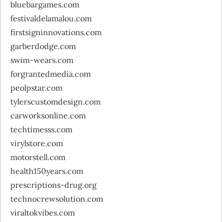
bluebargames.com
festivaldelamalou.com
firstsigninnovations.com
garberdodge.com
swim-wears.com
forgrantedmedia.com
peolpstar.com
tylerscustomdesign.com
carworksonline.com
techtimesss.com
virylstore.com
motorstell.com
health150years.com
prescriptions-drug.org
technocrewsolution.com
viraltokvibes.com