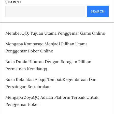
SEARCH
v
SEARCH
i
g
MemberQQ: Tujuan Utama Penggemar Game Online
a
Mengapa Kompasqq Menjadi Pilihan Utama
Penggemar Poker Online
t
Buka Dunia Hiburan Dengan Beragam Pilihan
i
Permainan Kemilauqq
o
Buka Kekuatan Ajoqq: Tempat Kegembiraan Dan
Persaingan Bertabrakan
n
Mengapa ZoyaQQ Adalah Platform Terbaik Untuk
Penggemar Poker