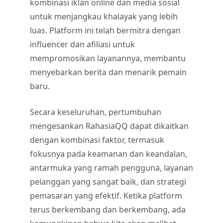
kombinasi iklan online dan media sosial
untuk menjangkau khalayak yang lebih
luas. Platform ini telah bermitra dengan
influencer dan afiliasi untuk
mempromosikan layanannya, membantu
menyebarkan berita dan menarik pemain
baru.
Secara keseluruhan, pertumbuhan
mengesankan RahasiaQQ dapat dikaitkan
dengan kombinasi faktor, termasuk
fokusnya pada keamanan dan keandalan,
antarmuka yang ramah pengguna, layanan
pelanggan yang sangat baik, dan strategi
pemasaran yang efektif. Ketika platform
terus berkembang dan berkembang, ada