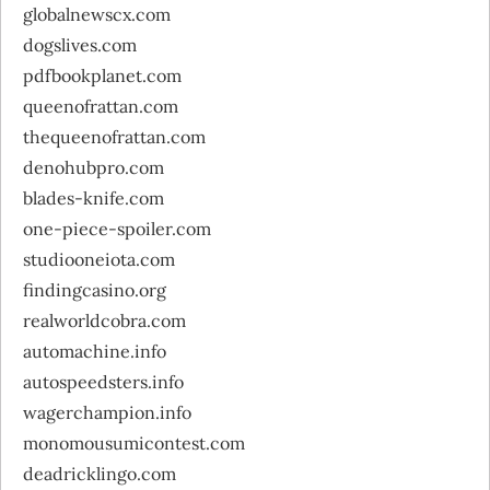
globalnewscx.com
dogslives.com
pdfbookplanet.com
queenofrattan.com
thequeenofrattan.com
denohubpro.com
blades-knife.com
one-piece-spoiler.com
studiooneiota.com
findingcasino.org
realworldcobra.com
automachine.info
autospeedsters.info
wagerchampion.info
monomousumicontest.com
deadricklingo.com