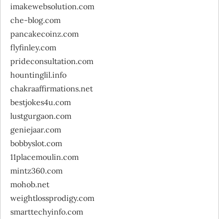
imakewebsolution.com
che-blog.com
pancakecoinz.com
flyfinley.com
prideconsultation.com
hountinglil.info
chakraaffirmations.net
bestjokes4u.com
lustgurgaon.com
geniejaar.com
bobbyslot.com
11placemoulin.com
mintz360.com
mohob.net
weightlossprodigy.com
smarttechyinfo.com