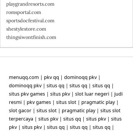
playgrandresorts.com
romsportal.com
sportsdocfestival.com
shestylestore.com
thingsiwontfinish.com
menuqq.com
|
pkv qq
|
dominoqq pkv
|
dominoqq pkv
|
situs qq
|
situs qq
|
situs qq
|
situs pkv games
|
situs pkv
|
slot luar negeri
|
judi
resmi
|
pkv games
|
situs slot
|
pragmatic play
|
slot gacor
|
situs slot
|
pragmatic play
|
situs slot
terpercaya
|
situs pkv
|
situs qq
|
situs pkv
|
situs
pkv
|
situs pkv
|
situs qq
|
situs qq
|
situs qq
|