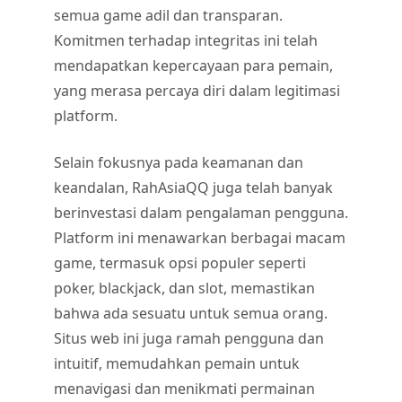
semua game adil dan transparan.
Komitmen terhadap integritas ini telah
mendapatkan kepercayaan para pemain,
yang merasa percaya diri dalam legitimasi
platform.
Selain fokusnya pada keamanan dan
keandalan, RahAsiaQQ juga telah banyak
berinvestasi dalam pengalaman pengguna.
Platform ini menawarkan berbagai macam
game, termasuk opsi populer seperti
poker, blackjack, dan slot, memastikan
bahwa ada sesuatu untuk semua orang.
Situs web ini juga ramah pengguna dan
intuitif, memudahkan pemain untuk
menavigasi dan menikmati permainan