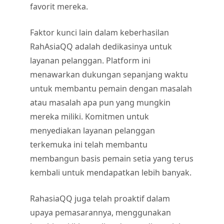
favorit mereka.
Faktor kunci lain dalam keberhasilan
RahAsiaQQ adalah dedikasinya untuk
layanan pelanggan. Platform ini
menawarkan dukungan sepanjang waktu
untuk membantu pemain dengan masalah
atau masalah apa pun yang mungkin
mereka miliki. Komitmen untuk
menyediakan layanan pelanggan
terkemuka ini telah membantu
membangun basis pemain setia yang terus
kembali untuk mendapatkan lebih banyak.
RahasiaQQ juga telah proaktif dalam
upaya pemasarannya, menggunakan