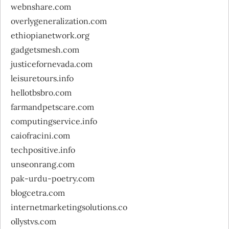
webnshare.com
overlygeneralization.com
ethiopianetwork.org
gadgetsmesh.com
justicefornevada.com
leisuretours.info
hellotbsbro.com
farmandpetscare.com
computingservice.info
caiofracini.com
techpositive.info
unseonrang.com
pak-urdu-poetry.com
blogcetra.com
internetmarketingsolutions.co
ollystvs.com