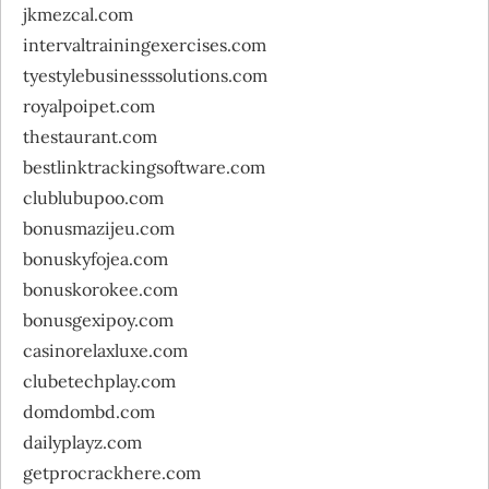
jkmezcal.com
intervaltrainingexercises.com
tyestylebusinesssolutions.com
royalpoipet.com
thestaurant.com
bestlinktrackingsoftware.com
clublubupoo.com
bonusmazijeu.com
bonuskyfojea.com
bonuskorokee.com
bonusgexipoy.com
casinorelaxluxe.com
clubetechplay.com
domdombd.com
dailyplayz.com
getprocrackhere.com