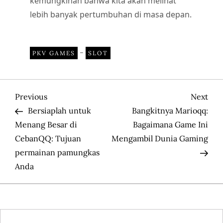
kemungkinan bahwa kita akan melihat
lebih banyak pertumbuhan di masa depan.
-
PKV GAMES
SLOT
P
Previous
Nex
Previous
Next
Post
Pos
Bersiaplah untuk
Bangkitnya Marioqq:
o
Menang Besar di
Bagaimana Game Ini
CebanQQ: Tujuan
Mengambil Dunia Gaming
s
permainan pamungkas
t
Anda
n
a