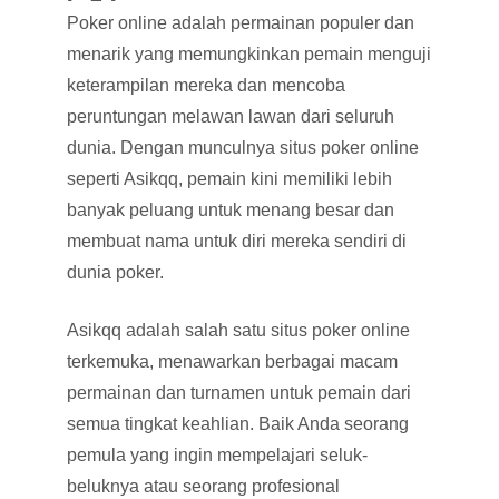
Poker online adalah permainan populer dan
menarik yang memungkinkan pemain menguji
keterampilan mereka dan mencoba
peruntungan melawan lawan dari seluruh
dunia. Dengan munculnya situs poker online
seperti Asikqq, pemain kini memiliki lebih
banyak peluang untuk menang besar dan
membuat nama untuk diri mereka sendiri di
dunia poker.
Asikqq adalah salah satu situs poker online
terkemuka, menawarkan berbagai macam
permainan dan turnamen untuk pemain dari
semua tingkat keahlian. Baik Anda seorang
pemula yang ingin mempelajari seluk-
beluknya atau seorang profesional