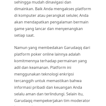
sehingga mudah dinavigasi dan
dimainkan. Baik Anda mengakses platform
di komputer atau perangkat seluler, Anda
akan mendapatkan pengalaman bermain
game yang lancar dan menyenangkan
setiap saat.
Namun yang membedakan Garudaqq dari
platform poker online lainnya adalah
komitmennya terhadap permainan yang
adil dan keamanan. Platform ini
menggunakan teknologi enkripsi
tercanggih untuk memastikan bahwa
informasi pribadi dan keuangan Anda
selalu aman dan terlindungi. Selain itu,
Garudaqq mempekerjakan tim moderator