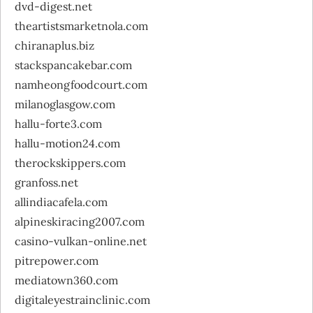
dvd-digest.net
theartistsmarketnola.com
chiranaplus.biz
stackspancakebar.com
namheongfoodcourt.com
milanoglasgow.com
hallu-forte3.com
hallu-motion24.com
therockskippers.com
granfoss.net
allindiacafela.com
alpineskiracing2007.com
casino-vulkan-online.net
pitrepower.com
mediatown360.com
digitaleyestrainclinic.com