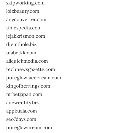
skipworking.com
loizbeauty.com
anyconverter.com
timespedia.com
jejakkrismon.com
diemthole.biz
ufabetkk.com
allquickmedia.com
technewsgazette.com
pureglowfacecream.com
kingofherrings.com
mrbetjapan.com
anewentity.biz
appkuala.com
seo7days.com
pureglowcream.com