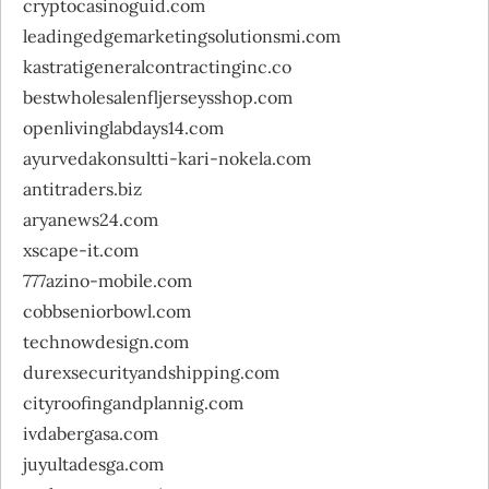
cryptocasinoguid.com
leadingedgemarketingsolutionsmi.com
kastratigeneralcontractinginc.co
bestwholesalenfljerseysshop.com
openlivinglabdays14.com
ayurvedakonsultti-kari-nokela.com
antitraders.biz
aryanews24.com
xscape-it.com
777azino-mobile.com
cobbseniorbowl.com
technowdesign.com
durexsecurityandshipping.com
cityroofingandplannig.com
ivdabergasa.com
juyultadesga.com