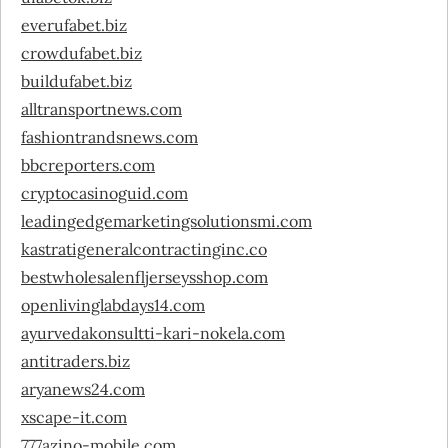
everufabet.biz
crowdufabet.biz
buildufabet.biz
alltransportnews.com
fashiontrandsnews.com
bbcreporters.com
cryptocasinoguid.com
leadingedgemarketingsolutionsmi.com
kastratigeneralcontractinginc.co
bestwholesalenfljerseysshop.com
openlivinglabdays14.com
ayurvedakonsultti-kari-nokela.com
antitraders.biz
aryanews24.com
xscape-it.com
777azino-mobile.com