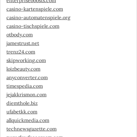
enterpriseboosts.com
casino-kartenspiele.com
casino-automatenspiele.org
casino-tischspiele.com
otbody.com
jamestrust.net
trenz24.com
skipworking.com
loizbeauty.com
anyconverter.com
timespedia.com
jejakkrismon.com
diemthole.biz
ufabetkk.com
allquickmedia.com
technewsgazette.com