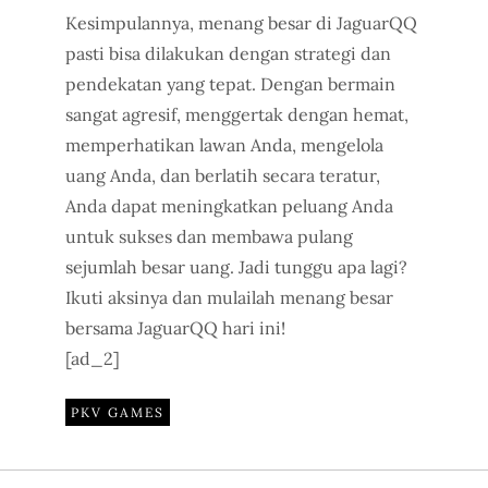
Kesimpulannya, menang besar di JaguarQQ
pasti bisa dilakukan dengan strategi dan
pendekatan yang tepat. Dengan bermain
sangat agresif, menggertak dengan hemat,
memperhatikan lawan Anda, mengelola
uang Anda, dan berlatih secara teratur,
Anda dapat meningkatkan peluang Anda
untuk sukses dan membawa pulang
sejumlah besar uang. Jadi tunggu apa lagi?
Ikuti aksinya dan mulailah menang besar
bersama JaguarQQ hari ini!
[ad_2]
PKV GAMES