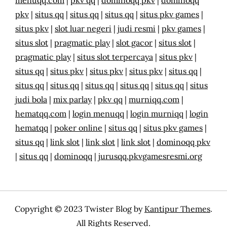
menuqq.com
|
pkv qq
|
dominoqq pkv
|
dominoqq
pkv
|
situs qq
|
situs qq
|
situs qq
|
situs pkv games
|
situs pkv
|
slot luar negeri
|
judi resmi
|
pkv games
|
situs slot
|
pragmatic play
|
slot gacor
|
situs slot
|
pragmatic play
|
situs slot terpercaya
|
situs pkv
|
situs qq
|
situs pkv
|
situs pkv
|
situs pkv
|
situs qq
|
situs qq
|
situs qq
|
situs qq
|
situs qq
|
situs qq
|
situs
judi bola
|
mix parlay
|
pkv qq
|
murniqq.com
|
hematqq.com
|
login menuqq
|
login murniqq
|
login
hematqq
|
poker online
|
situs qq
|
situs pkv games
|
situs qq
|
link slot
|
link slot
|
link slot
|
dominoqq pkv
|
situs qq
|
dominoqq
|
jurusqq.pkvgamesresmi.org
Copyright © 2023 Twister Blog by
Kantipur Themes
.
All Rights Reserved.