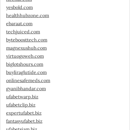
yesbold.com
healthhubzone.com
ebaraat.com
techjuiced.com
byteboosttech.com
magnexushub.com
virtuogoweb.com
biglotshours.com
buyliraglutide.com
onlinesafemeds.com
gyanibhandar.com
ufabetwarp.biz
ufabetclip.biz
expertufabet.biz
fantasyufabet.biz
ufabetsiam.biz