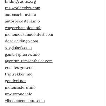
findingcasino.org
realworldcobra.com
automachine.info
autospeedsters.info
wagerchampion.info
monomousumicontest.com
deadricklingo.com
skyglobefx.com
gamblespherex.info
agentur-ramsenthaler.com
eomdesigns.com
triptrekker.info
gendxxi.net
motomasters.info
mycarzone.info
vibecasaconcepts.com