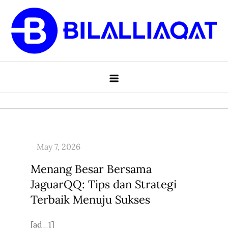
Skip
to
content
Tips Menjadi Pemain Terbaik di
Dapatkan tips untuk menjadi pemain terbaik di situs
Situs Poker Online Terpopuler
poker online terpopuler. Pelajari strategi yang efektif
untuk meningkatkan kemampuan bermain dan meraih
kemenangan besar.
Menang Besar Bersama
JaguarQQ: Tips dan Strategi
Terbaik Menuju Sukses
[ad_1]