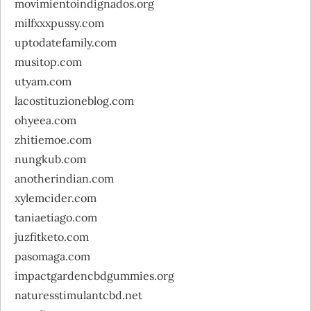
movimientoindignados.org
milfxxxpussy.com
uptodatefamily.com
musitop.com
utyam.com
lacostituzioneblog.com
ohyeea.com
zhitiemoe.com
nungkub.com
anotherindian.com
xylemcider.com
taniaetiago.com
juzfitketo.com
pasomaga.com
impactgardencbdgummies.org
naturesstimulantcbd.net