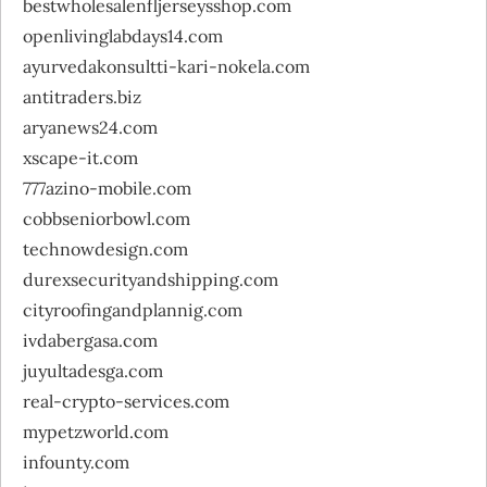
bestwholesalenfljerseysshop.com
openlivinglabdays14.com
ayurvedakonsultti-kari-nokela.com
antitraders.biz
aryanews24.com
xscape-it.com
777azino-mobile.com
cobbseniorbowl.com
technowdesign.com
durexsecurityandshipping.com
cityroofingandplannig.com
ivdabergasa.com
juyultadesga.com
real-crypto-services.com
mypetzworld.com
infounty.com