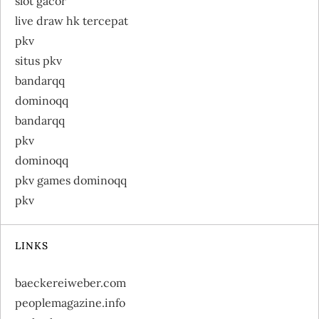
slot gacor
live draw hk tercepat
pkv
situs pkv
bandarqq
dominoqq
bandarqq
pkv
dominoqq
pkv games dominoqq
pkv
LINKS
baeckereiweber.com
peoplemagazine.info