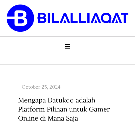
Skip
to
content
Tips Menjadi Pemain Terbaik di
Dapatkan tips untuk menjadi pemain terbaik di situs
Situs Poker Online Terpopuler
poker online terpopuler. Pelajari strategi yang efektif
untuk meningkatkan kemampuan bermain dan meraih
kemenangan besar.
Mengapa Datukqq adalah
Platform Pilihan untuk Gamer
Online di Mana Saja