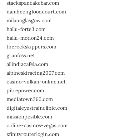
stackspancakebar.com
namheongfoodcourt.com
milanoglasgow.com
hallu-forte3.com
hallu-motion24.com
therockskippers.com
granfoss.net
allindiacafela.com
alpineskiracing2007.com
casino-vulkan-online.net
pitrepower.com
mediatown360.com
digitaleyestrainclinic.com
missionposible.com
online-casinos-vegas.com
xfinityrouterlogin.com