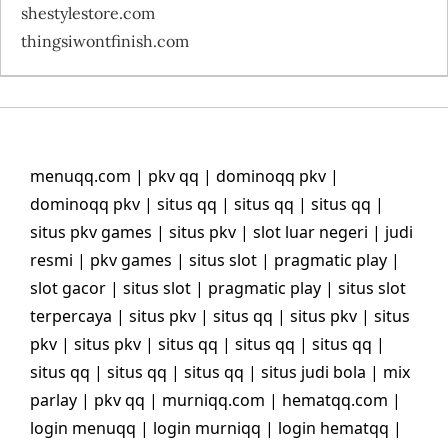
shestylestore.com
thingsiwontfinish.com
menuqq.com
|
pkv qq
|
dominoqq pkv
|
dominoqq pkv
|
situs qq
|
situs qq
|
situs qq
|
situs pkv games
|
situs pkv
|
slot luar negeri
|
judi
resmi
|
pkv games
|
situs slot
|
pragmatic play
|
slot gacor
|
situs slot
|
pragmatic play
|
situs slot
terpercaya
|
situs pkv
|
situs qq
|
situs pkv
|
situs
pkv
|
situs pkv
|
situs qq
|
situs qq
|
situs qq
|
situs qq
|
situs qq
|
situs qq
|
situs judi bola
|
mix
parlay
|
pkv qq
|
murniqq.com
|
hematqq.com
|
login menuqq
|
login murniqq
|
login hematqq
|