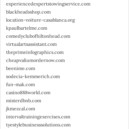
experiencedexpertstowingservice.com
blackheadsshop.com
location-voiture-casablanca.org
kpaulbartelme.com
comedyclubofhiltonhead.com
virtualartsassistant.com
theprimeinfographics.com
cheapvaliumordernow.com
beenime.com
sodecia-kemmerich.com
fun-mak.com
casino888world.com
misterdbnb.com
jkmezcal.com
intervaltrainingexercises.com
tyestylebusinesssolutions.com