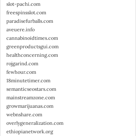
slot-pachi.com
freespinsslot.com
paradisefurballs.com
aveuere.info
cannabinoidtimes.com
greenproductsgui.com
healthconcerning.com
rojgarind.com
fewhour.com
18minutetimer.com
semanticseostars.com
mainstreamzone.com
growmarijuanas.com
webnshare.com
overlygeneralization.com
ethiopianetwork.org