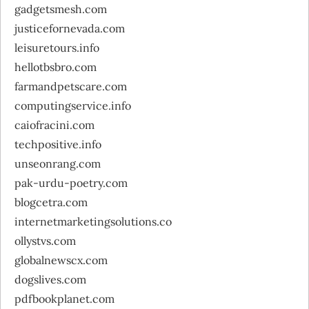
gadgetsmesh.com
justicefornevada.com
leisuretours.info
hellotbsbro.com
farmandpetscare.com
computingservice.info
caiofracini.com
techpositive.info
unseonrang.com
pak-urdu-poetry.com
blogcetra.com
internetmarketingsolutions.co
ollystvs.com
globalnewscx.com
dogslives.com
pdfbookplanet.com