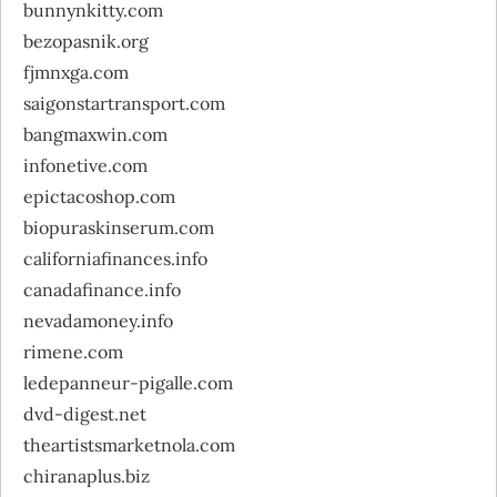
bunnynkitty.com
bezopasnik.org
fjmnxga.com
saigonstartransport.com
bangmaxwin.com
infonetive.com
epictacoshop.com
biopuraskinserum.com
californiafinances.info
canadafinance.info
nevadamoney.info
rimene.com
ledepanneur-pigalle.com
dvd-digest.net
theartistsmarketnola.com
chiranaplus.biz