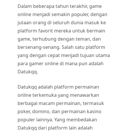
Dalam beberapa tahun terakhir, game
online menjadi semakin populer, dengan
jutaan orang di seluruh dunia masuk ke
platform favorit mereka untuk bermain
game, terhubung dengan teman, dan
bersenang-senang. Salah satu platform
yang dengan cepat menjadi tujuan utama
para gamer online di mana pun adalah
Datukqq.
Datukqq adalah platform permainan
online terkemuka yang menawarkan
berbagai macam permainan, termasuk
poker, domino, dan permainan kasino
populer lainnya. Yang membedakan
Datukqq dari platform lain adalah