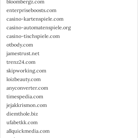
bloombergz.com
enterpriseboosts.com
casino-kartenspiele.com
casino-automatenspiele.org
casino-tischspiele.com
otbody.com
jamestrust.net
trenz24.com
skipworking.com
loizbeauty.com
anyconverter.com
timespedia.com
jejakkrismon.com
diemthole.biz
ufabetkk.com
allquickmedia.com