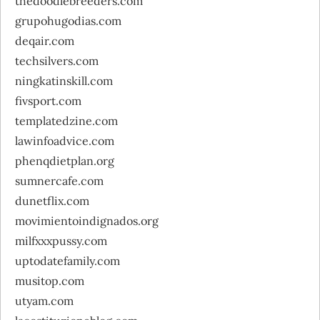
thedoodlebreeders.com
grupohugodias.com
deqair.com
techsilvers.com
ningkatinskill.com
fivsport.com
templatedzine.com
lawinfoadvice.com
phenqdietplan.org
sumnercafe.com
dunetflix.com
movimientoindignados.org
milfxxxpussy.com
uptodatefamily.com
musitop.com
utyam.com