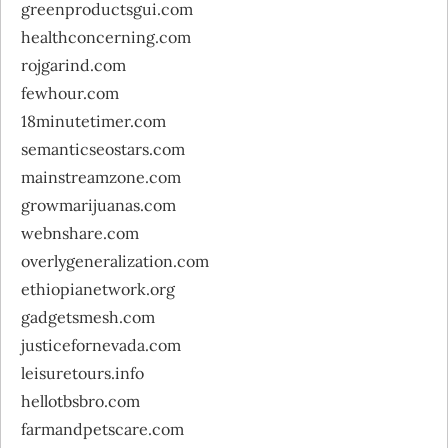
greenproductsgui.com
healthconcerning.com
rojgarind.com
fewhour.com
18minutetimer.com
semanticseostars.com
mainstreamzone.com
growmarijuanas.com
webnshare.com
overlygeneralization.com
ethiopianetwork.org
gadgetsmesh.com
justicefornevada.com
leisuretours.info
hellotbsbro.com
farmandpetscare.com