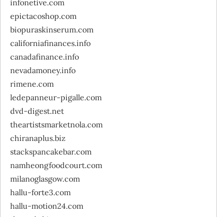
infonetive.com
epictacoshop.com
biopuraskinserum.com
californiafinances.info
canadafinance.info
nevadamoney.info
rimene.com
ledepanneur-pigalle.com
dvd-digest.net
theartistsmarketnola.com
chiranaplus.biz
stackspancakebar.com
namheongfoodcourt.com
milanoglasgow.com
hallu-forte3.com
hallu-motion24.com