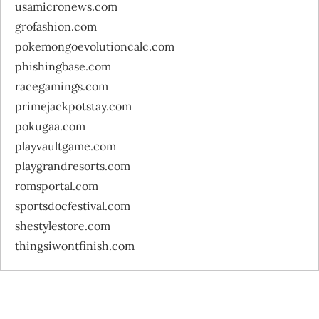
usamicronews.com
grofashion.com
pokemongoevolutioncalc.com
phishingbase.com
racegamings.com
primejackpotstay.com
pokugaa.com
playvaultgame.com
playgrandresorts.com
romsportal.com
sportsdocfestival.com
shestylestore.com
thingsiwontfinish.com