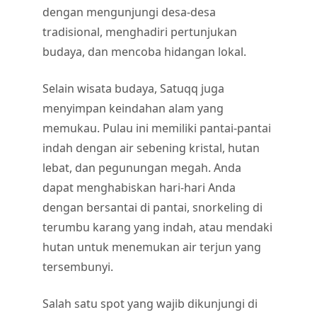
dengan mengunjungi desa-desa
tradisional, menghadiri pertunjukan
budaya, dan mencoba hidangan lokal.
Selain wisata budaya, Satuqq juga
menyimpan keindahan alam yang
memukau. Pulau ini memiliki pantai-pantai
indah dengan air sebening kristal, hutan
lebat, dan pegunungan megah. Anda
dapat menghabiskan hari-hari Anda
dengan bersantai di pantai, snorkeling di
terumbu karang yang indah, atau mendaki
hutan untuk menemukan air terjun yang
tersembunyi.
Salah satu spot yang wajib dikunjungi di