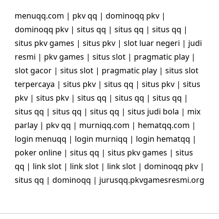
menuqq.com
|
pkv qq
|
dominoqq pkv
|
dominoqq pkv
|
situs qq
|
situs qq
|
situs qq
|
situs pkv games
|
situs pkv
|
slot luar negeri
|
judi
resmi
|
pkv games
|
situs slot
|
pragmatic play
|
slot gacor
|
situs slot
|
pragmatic play
|
situs slot
terpercaya
|
situs pkv
|
situs qq
|
situs pkv
|
situs
pkv
|
situs pkv
|
situs qq
|
situs qq
|
situs qq
|
situs qq
|
situs qq
|
situs qq
|
situs judi bola
|
mix
parlay
|
pkv qq
|
murniqq.com
|
hematqq.com
|
login menuqq
|
login murniqq
|
login hematqq
|
poker online
|
situs qq
|
situs pkv games
|
situs
qq
|
link slot
|
link slot
|
link slot
|
dominoqq pkv
|
situs qq
|
dominoqq
|
jurusqq.pkvgamesresmi.org