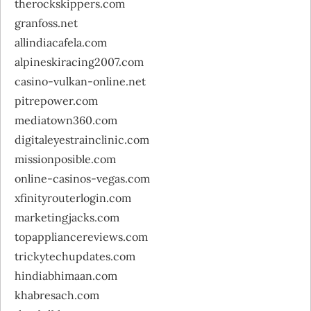
therockskippers.com
granfoss.net
allindiacafela.com
alpineskiracing2007.com
casino-vulkan-online.net
pitrepower.com
mediatown360.com
digitaleyestrainclinic.com
missionposible.com
online-casinos-vegas.com
xfinityrouterlogin.com
marketingjacks.com
topappliancereviews.com
trickytechupdates.com
hindiabhimaan.com
khabresach.com