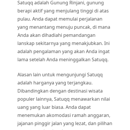
Satuqq adalah Gunung Rinjani, gunung
berapi aktif yang menjulang tinggi di atas
pulau. Anda dapat memulai perjalanan
yang menantang menuju puncak, di mana
Anda akan dihadiahi pemandangan
lanskap sekitarnya yang menakjubkan. Ini
adalah pengalaman yang akan Anda ingat
lama setelah Anda meninggalkan Satuqq.
Alasan lain untuk mengunjungi Satuqq
adalah harganya yang terjangkau.
Dibandingkan dengan destinasi wisata
populer lainnya, Satuqq menawarkan nilai
uang yang luar biasa. Anda dapat
menemukan akomodasi ramah anggaran,
jajanan pinggir jalan yang lezat, dan pilihan