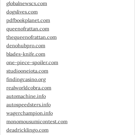
globalnewscx.com
dogslives.com
pdfbookplanet.com
queenofrattan.com
thequeenofrattan.com
denohubpro.com
blades-knife.com
one-piece-spoiler.com
studiooneiota.com
findingcasino.org
realworldcobra.com
automachine.info
autospeedsters.info
wagerchampion.info
monomousumicontest.com
deadricklingo.com