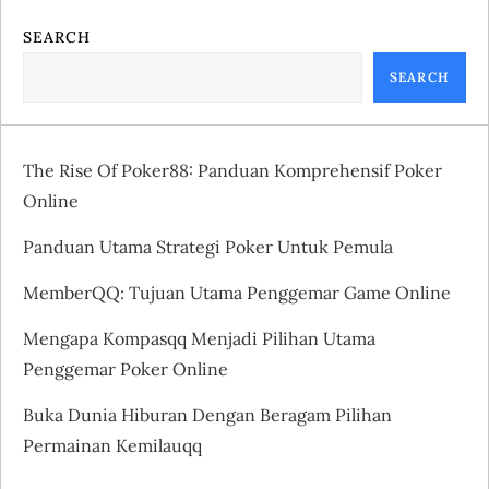
a
SEARCH
SEARCH
v
i
The Rise Of Poker88: Panduan Komprehensif Poker
g
Online
a
Panduan Utama Strategi Poker Untuk Pemula
t
MemberQQ: Tujuan Utama Penggemar Game Online
Mengapa Kompasqq Menjadi Pilihan Utama
i
Penggemar Poker Online
o
Buka Dunia Hiburan Dengan Beragam Pilihan
Permainan Kemilauqq
n