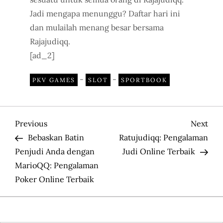
Jadi mengapa menunggu? Daftar hari ini
dan mulailah menang besar bersama
Rajajudiqq.
[ad_2]
-
-
PKV GAMES
SLOT
SPORTBOOK
P
Previous
Nex
Previous
Next
Post
Pos
Bebaskan Batin
Ratujudiqq: Pengalaman
o
Penjudi Anda dengan
Judi Online Terbaik
MarioQQ: Pengalaman
s
Poker Online Terbaik
t
n