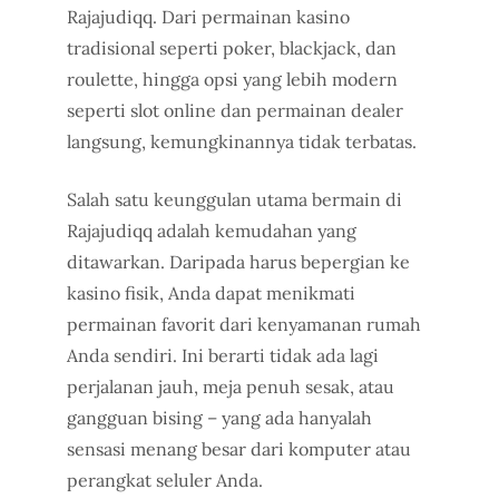
Rajajudiqq. Dari permainan kasino
tradisional seperti poker, blackjack, dan
roulette, hingga opsi yang lebih modern
seperti slot online dan permainan dealer
langsung, kemungkinannya tidak terbatas.
Salah satu keunggulan utama bermain di
Rajajudiqq adalah kemudahan yang
ditawarkan. Daripada harus bepergian ke
kasino fisik, Anda dapat menikmati
permainan favorit dari kenyamanan rumah
Anda sendiri. Ini berarti tidak ada lagi
perjalanan jauh, meja penuh sesak, atau
gangguan bising – yang ada hanyalah
sensasi menang besar dari komputer atau
perangkat seluler Anda.