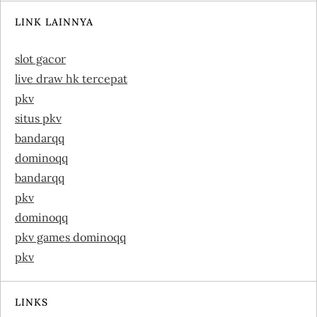
LINK LAINNYA
slot gacor
live draw hk tercepat
pkv
situs pkv
bandarqq
dominoqq
bandarqq
pkv
dominoqq
pkv games dominoqq
pkv
LINKS