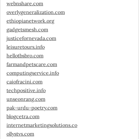
webnshare.com
overlygeneralization.com
ethiopianetwork.org
gadgetsmesh.com
justicefornevada.com
leisuretours.info
hellotbsbro.com
farmandpetscare.com
computingservice.info
caiofracini.com
techpositive.info
unseonrang.com
pak-urdu-poetry.com
blogcetra.com
internetmarketingsolutions.co
ollystvs.com