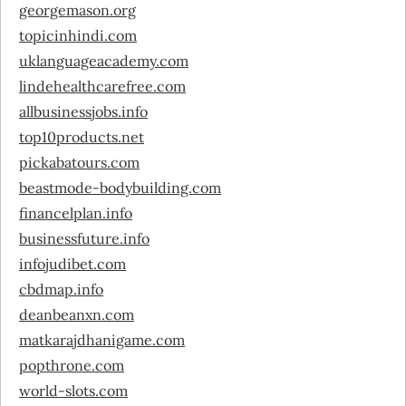
georgemason.org
topicinhindi.com
uklanguageacademy.com
lindehealthcarefree.com
allbusinessjobs.info
top10products.net
pickabatours.com
beastmode-bodybuilding.com
financelplan.info
businessfuture.info
infojudibet.com
cbdmap.info
deanbeanxn.com
matkarajdhanigame.com
popthrone.com
world-slots.com