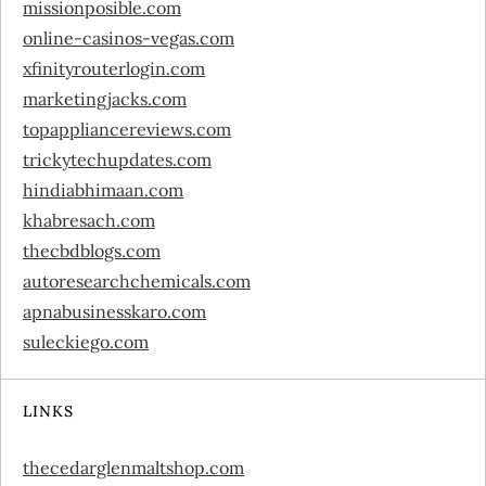
missionposible.com
online-casinos-vegas.com
xfinityrouterlogin.com
marketingjacks.com
topappliancereviews.com
trickytechupdates.com
hindiabhimaan.com
khabresach.com
thecbdblogs.com
autoresearchchemicals.com
apnabusinesskaro.com
suleckiego.com
LINKS
thecedarglenmaltshop.com