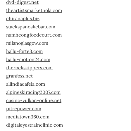
dvd-digest.net
theartistsmarketnola.com
chiranaplus.biz
stackspancakebar.com
namheongfoodcourt.com
milanoglasgow.com
hallu-forte3.com
hallu-motion24.com
therockskippers.com
granfoss.net
allindiacafela.com
alpineskiracing2007.com
casino-vulkan-online.net
pitrepower.com
mediatown360.com
digitaleyestrainclinic.com