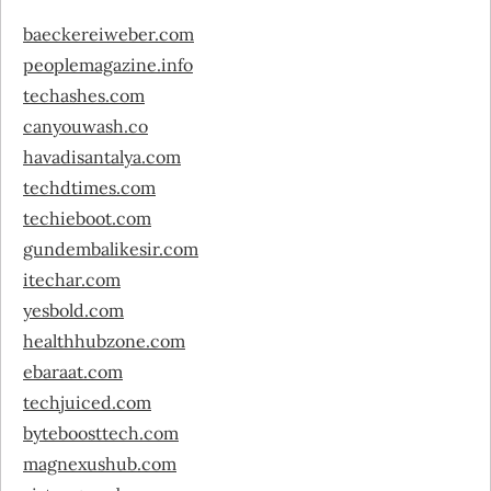
baeckereiweber.com
peoplemagazine.info
techashes.com
canyouwash.co
havadisantalya.com
techdtimes.com
techieboot.com
gundembalikesir.com
itechar.com
yesbold.com
healthhubzone.com
ebaraat.com
techjuiced.com
byteboosttech.com
magnexushub.com