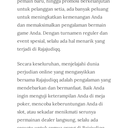
pemain baru, hingga promosi berkelanjutan
untuk pelanggan setia, ada banyak peluang
untuk meningkatkan kemenangan Anda
dan memaksimalkan pengalaman bermain
game Anda. Dengan turnamen reguler dan
event spesial, selalu ada hal menarik yang
terjadi di Rajajudiqq.
Secara keseluruhan, menjelajahi dunia
perjudian online yang mengasyikkan
bersama Rajajudiqq adalah pengalaman yang
mendebarkan dan bermanfaat. Baik Anda
ingin menguji keterampilan Anda di meja
poker, mencoba keberuntungan Anda di
slot, atau sekadar menikmati serunya
permainan dealer langsung, selalu ada
sesuatu untuk semua orang di Rajajudiqq.