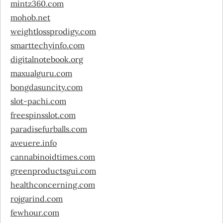
mintz360.com
mohob.net
weightlossprodigy.com
smarttechyinfo.com
digitalnotebook.org
maxualguru.com
bongdasuncity.com
slot-pachi.com
freespinsslot.com
paradisefurballs.com
aveuere.info
cannabinoidtimes.com
greenproductsgui.com
healthconcerning.com
rojgarind.com
fewhour.com