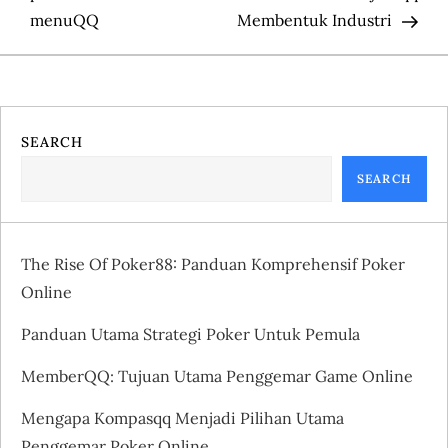
s
menuQQ
Membentuk Industri
t
n
a
SEARCH
SEARCH
v
i
The Rise Of Poker88: Panduan Komprehensif Poker
g
Online
a
Panduan Utama Strategi Poker Untuk Pemula
t
MemberQQ: Tujuan Utama Penggemar Game Online
Mengapa Kompasqq Menjadi Pilihan Utama
i
Penggemar Poker Online