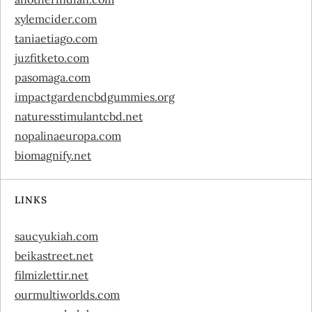
xylemcider.com
taniaetiago.com
juzfitketo.com
pasomaga.com
impactgardencbdgummies.org
naturesstimulantcbd.net
nopalinaeuropa.com
biomagnify.net
LINKS
saucyukiah.com
beikastreet.net
filmizlettir.net
ourmultiworlds.com