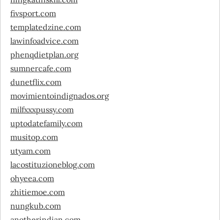
fivsport.com
templatedzine.com
lawinfoadvice.com
phenqdietplan.org
sumnercafe.com
dunetflix.com
movimientoindignados.org
milfxxxpussy.com
uptodatefamily.com
musitop.com
utyam.com
lacostituzioneblog.com
ohyeea.com
zhitiemoe.com
nungkub.com
anotherindian.com