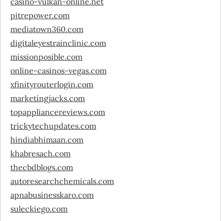
casino-vulkan-online.net
pitrepower.com
mediatown360.com
digitaleyestrainclinic.com
missionposible.com
online-casinos-vegas.com
xfinityrouterlogin.com
marketingjacks.com
topappliancereviews.com
trickytechupdates.com
hindiabhimaan.com
khabresach.com
thecbdblogs.com
autoresearchchemicals.com
apnabusinesskaro.com
suleckiego.com