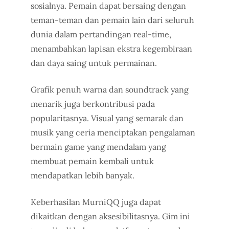
sosialnya. Pemain dapat bersaing dengan
teman-teman dan pemain lain dari seluruh
dunia dalam pertandingan real-time,
menambahkan lapisan ekstra kegembiraan
dan daya saing untuk permainan.
Grafik penuh warna dan soundtrack yang
menarik juga berkontribusi pada
popularitasnya. Visual yang semarak dan
musik yang ceria menciptakan pengalaman
bermain game yang mendalam yang
membuat pemain kembali untuk
mendapatkan lebih banyak.
Keberhasilan MurniQQ juga dapat
dikaitkan dengan aksesibilitasnya. Gim ini