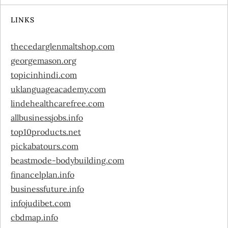
LINKS
thecedarglenmaltshop.com
georgemason.org
topicinhindi.com
uklanguageacademy.com
lindehealthcarefree.com
allbusinessjobs.info
top10products.net
pickabatours.com
beastmode-bodybuilding.com
financelplan.info
businessfuture.info
infojudibet.com
cbdmap.info