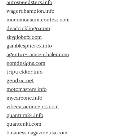
autospeedsters.info
wagerchampion.info
monomousumicontest.com
deadricklingo.com
skyglobefx.com
gamblespherex.info
agentur-ramsenthaler.com
eomdesigns.com
triptrekker.info
gendxxi.net
motomasters.info
mycarzone.info
vibecasaconcepts.com
quantum24.info
quantenki.com
businessmagazineusa.com