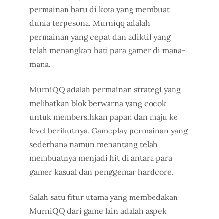
permainan baru di kota yang membuat
dunia terpesona. Murniqq adalah
permainan yang cepat dan adiktif yang
telah menangkap hati para gamer di mana-
mana.
MurniQQ adalah permainan strategi yang
melibatkan blok berwarna yang cocok
untuk membersihkan papan dan maju ke
level berikutnya. Gameplay permainan yang
sederhana namun menantang telah
membuatnya menjadi hit di antara para
gamer kasual dan penggemar hardcore.
Salah satu fitur utama yang membedakan
MurniQQ dari game lain adalah aspek