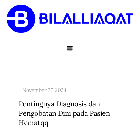
Skip
to
content
Tips Menjadi Pemain Terbaik di
Dapatkan tips untuk menjadi pemain terbaik di situs
Situs Poker Online Terpopuler
poker online terpopuler. Pelajari strategi yang efektif
untuk meningkatkan kemampuan bermain dan meraih
kemenangan besar.
Pentingnya Diagnosis dan
Pengobatan Dini pada Pasien
Hematqq