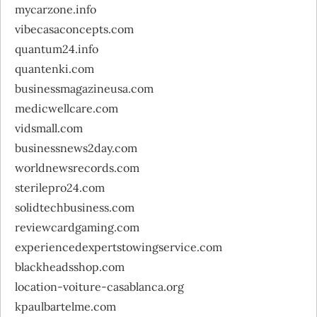
mycarzone.info
vibecasaconcepts.com
quantum24.info
quantenki.com
businessmagazineusa.com
medicwellcare.com
vidsmall.com
businessnews2day.com
worldnewsrecords.com
sterilepro24.com
solidtechbusiness.com
reviewcardgaming.com
experiencedexpertstowingservice.com
blackheadsshop.com
location-voiture-casablanca.org
kpaulbartelme.com