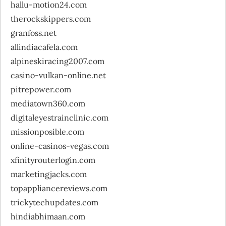
hallu-motion24.com
therockskippers.com
granfoss.net
allindiacafela.com
alpineskiracing2007.com
casino-vulkan-online.net
pitrepower.com
mediatown360.com
digitaleyestrainclinic.com
missionposible.com
online-casinos-vegas.com
xfinityrouterlogin.com
marketingjacks.com
topappliancereviews.com
trickytechupdates.com
hindiabhimaan.com