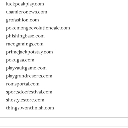
luckpeakplay.com
usamicronews.com
grofashion.com
pokemongoevolutioncalc.com
phishingbase.com
racegamings.com
primejackpotstay.com
pokugaa.com
playvaultgame.com
playgrandresorts.com
romsportal.com
sportsdocfestival.com
shestylestore.com
thingsiwontfinish.com