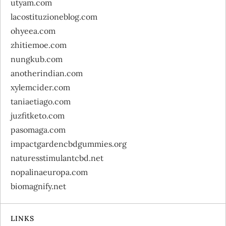
utyam.com
lacostituzioneblog.com
ohyeea.com
zhitiemoe.com
nungkub.com
anotherindian.com
xylemcider.com
taniaetiago.com
juzfitketo.com
pasomaga.com
impactgardencbdgummies.org
naturesstimulantcbd.net
nopalinaeuropa.com
biomagnify.net
LINKS