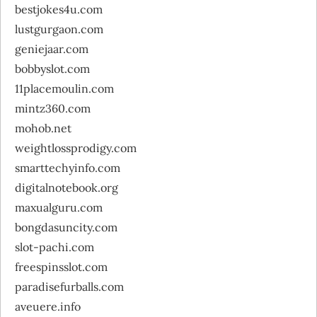
bestjokes4u.com
lustgurgaon.com
geniejaar.com
bobbyslot.com
11placemoulin.com
mintz360.com
mohob.net
weightlossprodigy.com
smarttechyinfo.com
digitalnotebook.org
maxualguru.com
bongdasuncity.com
slot-pachi.com
freespinsslot.com
paradisefurballs.com
aveuere.info