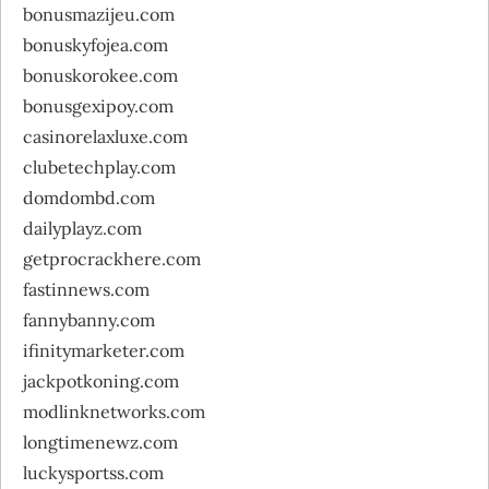
bonusmazijeu.com
bonuskyfojea.com
bonuskorokee.com
bonusgexipoy.com
casinorelaxluxe.com
clubetechplay.com
domdombd.com
dailyplayz.com
getprocrackhere.com
fastinnews.com
fannybanny.com
ifinitymarketer.com
jackpotkoning.com
modlinknetworks.com
longtimenewz.com
luckysportss.com