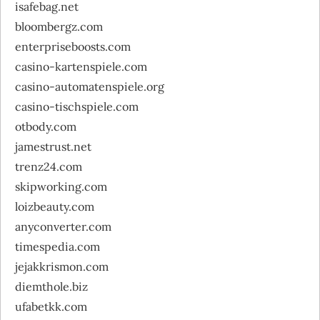
isafebag.net
bloombergz.com
enterpriseboosts.com
casino-kartenspiele.com
casino-automatenspiele.org
casino-tischspiele.com
otbody.com
jamestrust.net
trenz24.com
skipworking.com
loizbeauty.com
anyconverter.com
timespedia.com
jejakkrismon.com
diemthole.biz
ufabetkk.com