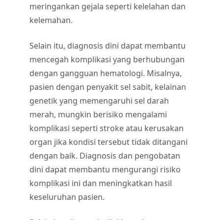
meringankan gejala seperti kelelahan dan
kelemahan.
Selain itu, diagnosis dini dapat membantu
mencegah komplikasi yang berhubungan
dengan gangguan hematologi. Misalnya,
pasien dengan penyakit sel sabit, kelainan
genetik yang memengaruhi sel darah
merah, mungkin berisiko mengalami
komplikasi seperti stroke atau kerusakan
organ jika kondisi tersebut tidak ditangani
dengan baik. Diagnosis dan pengobatan
dini dapat membantu mengurangi risiko
komplikasi ini dan meningkatkan hasil
keseluruhan pasien.