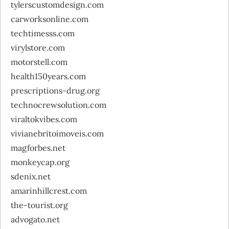
tylerscustomdesign.com
carworksonline.com
techtimesss.com
virylstore.com
motorstell.com
health150years.com
prescriptions-drug.org
technocrewsolution.com
viraltokvibes.com
vivianebritoimoveis.com
magforbes.net
monkeycap.org
sdenix.net
amarinhillcrest.com
the-tourist.org
advogato.net