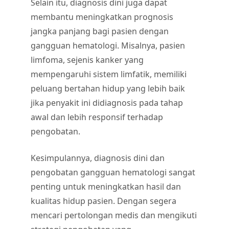
Selain itu, diagnosis dini juga dapat
membantu meningkatkan prognosis
jangka panjang bagi pasien dengan
gangguan hematologi. Misalnya, pasien
limfoma, sejenis kanker yang
mempengaruhi sistem limfatik, memiliki
peluang bertahan hidup yang lebih baik
jika penyakit ini didiagnosis pada tahap
awal dan lebih responsif terhadap
pengobatan.
Kesimpulannya, diagnosis dini dan
pengobatan gangguan hematologi sangat
penting untuk meningkatkan hasil dan
kualitas hidup pasien. Dengan segera
mencari pertolongan medis dan mengikuti