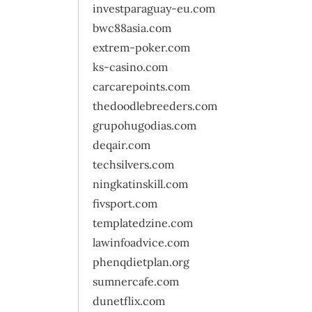
investparaguay-eu.com
bwc88asia.com
extrem-poker.com
ks-casino.com
carcarepoints.com
thedoodlebreeders.com
grupohugodias.com
deqair.com
techsilvers.com
ningkatinskill.com
fivsport.com
templatedzine.com
lawinfoadvice.com
phenqdietplan.org
sumnercafe.com
dunetflix.com