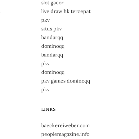
slot gacor
live draw hk tercepat
r
pkv
situs pkv
bandarqq
dominoqq
bandarqq
pkv
dominoqq
pkv games dominoqq
pkv
LINKS
baeckereiweber.com
peoplemagazine.info