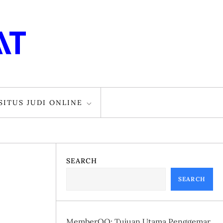
 Online Terpopuler
ektif untuk meningkatkan kemampuan bermain dan meraih
SITUS JUDI ONLINE
SEARCH
SEARCH
MemberQQ: Tujuan Utama Penggemar