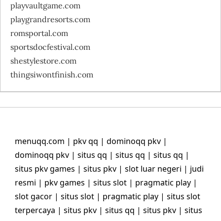
playvaultgame.com
playgrandresorts.com
romsportal.com
sportsdocfestival.com
shestylestore.com
thingsiwontfinish.com
menuqq.com
|
pkv qq
|
dominoqq pkv
|
dominoqq pkv
|
situs qq
|
situs qq
|
situs qq
|
situs pkv games
|
situs pkv
|
slot luar negeri
|
judi
resmi
|
pkv games
|
situs slot
|
pragmatic play
|
slot gacor
|
situs slot
|
pragmatic play
|
situs slot
terpercaya
|
situs pkv
|
situs qq
|
situs pkv
|
situs