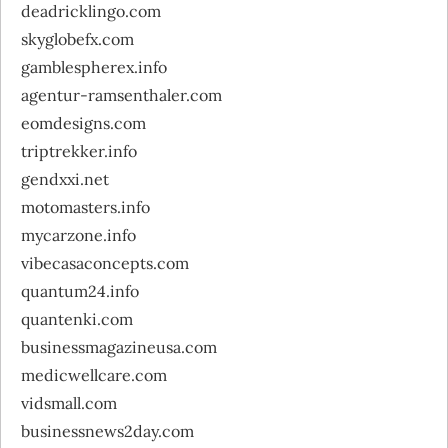
deadricklingo.com
skyglobefx.com
gamblespherex.info
agentur-ramsenthaler.com
eomdesigns.com
triptrekker.info
gendxxi.net
motomasters.info
mycarzone.info
vibecasaconcepts.com
quantum24.info
quantenki.com
businessmagazineusa.com
medicwellcare.com
vidsmall.com
businessnews2day.com