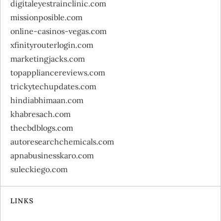
digitaleyestrainclinic.com
missionposible.com
online-casinos-vegas.com
xfinityrouterlogin.com
marketingjacks.com
topappliancereviews.com
trickytechupdates.com
hindiabhimaan.com
khabresach.com
thecbdblogs.com
autoresearchchemicals.com
apnabusinesskaro.com
suleckiego.com
LINKS