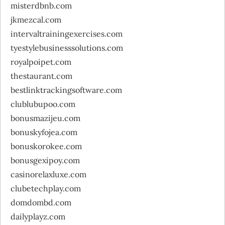
misterdbnb.com
jkmezcal.com
intervaltrainingexercises.com
tyestylebusinesssolutions.com
royalpoipet.com
thestaurant.com
bestlinktrackingsoftware.com
clublubupoo.com
bonusmazijeu.com
bonuskyfojea.com
bonuskorokee.com
bonusgexipoy.com
casinorelaxluxe.com
clubetechplay.com
domdombd.com
dailyplayz.com