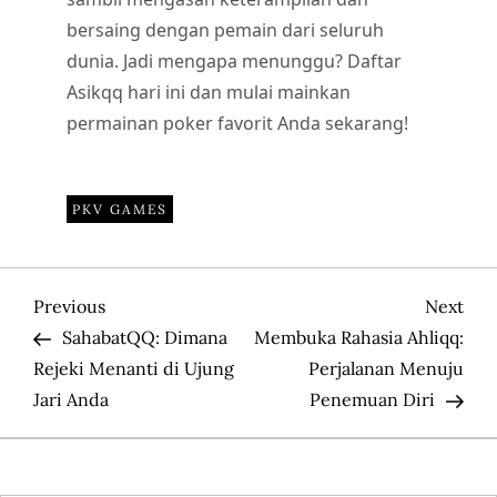
bersaing dengan pemain dari seluruh
dunia. Jadi mengapa menunggu? Daftar
Asikqq hari ini dan mulai mainkan
permainan poker favorit Anda sekarang!
PKV GAMES
P
Previous
Nex
Previous
Next
Post
Pos
SahabatQQ: Dimana
Membuka Rahasia Ahliqq:
o
Rejeki Menanti di Ujung
Perjalanan Menuju
Jari Anda
Penemuan Diri
s
t