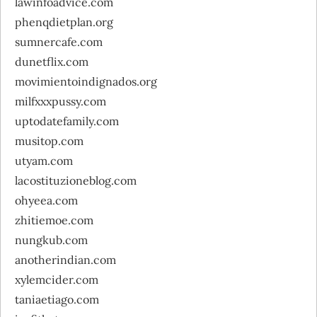
lawinfoadvice.com
phenqdietplan.org
sumnercafe.com
dunetflix.com
movimientoindignados.org
milfxxxpussy.com
uptodatefamily.com
musitop.com
utyam.com
lacostituzioneblog.com
ohyeea.com
zhitiemoe.com
nungkub.com
anotherindian.com
xylemcider.com
taniaetiago.com