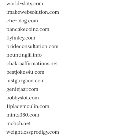
world-slots.com
imakewebsolution.com
che-blog.com
pancakecoinz.com
flyfinley.com
prideconsultation.com
hountinglil.info
chakraaffirmations.net
bestjokes4u.com
lustgurgaon.com
geniejaar.com
bobbyslot.com
11placemoulin.com
mintz360.com
mohob.net
weightlossprodigy.com