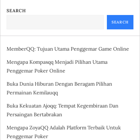
n
SEARCH
a
SEARCH
v
i
MemberQQ: Tujuan Utama Penggemar Game Online
Mengapa Kompasqq Menjadi Pilihan Utama
g
Penggemar Poker Online
a
Buka Dunia Hiburan Dengan Beragam Pilihan
t
Permainan Kemilauqq
Buka Kekuatan Ajoqq: Tempat Kegembiraan Dan
i
Persaingan Bertabrakan
o
Mengapa ZoyaQQ Adalah Platform Terbaik Untuk
Penggemar Poker
n