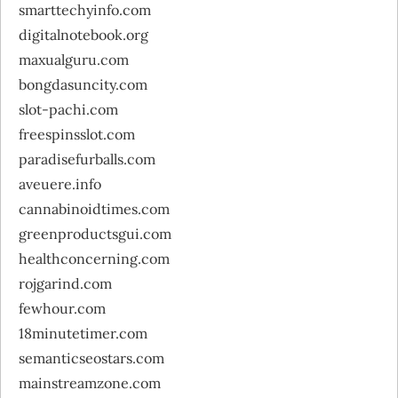
smarttechyinfo.com
digitalnotebook.org
maxualguru.com
bongdasuncity.com
slot-pachi.com
freespinsslot.com
paradisefurballs.com
aveuere.info
cannabinoidtimes.com
greenproductsgui.com
healthconcerning.com
rojgarind.com
fewhour.com
18minutetimer.com
semanticseostars.com
mainstreamzone.com