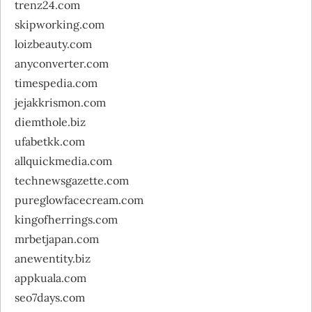
trenz24.com
skipworking.com
loizbeauty.com
anyconverter.com
timespedia.com
jejakkrismon.com
diemthole.biz
ufabetkk.com
allquickmedia.com
technewsgazette.com
pureglowfacecream.com
kingofherrings.com
mrbetjapan.com
anewentity.biz
appkuala.com
seo7days.com