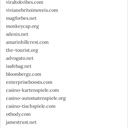
viraltokvibes.com
vivianebritoimoveis.com
magforbes.net
monkeycap.org
sdenix.net
amarinhillcrest.com
the-tourist.org
advogato.net
isafebag.net
bloombergz.com
enterpriseboosts.com
casino-kartenspiele.com
casino-automatenspiele.org
casino-tischspiele.com
otbody.com
jamestrust.net