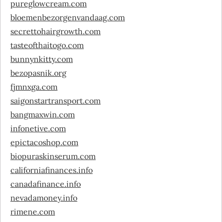
pureglowcream.com
bloemenbezorgenvandaag.com
secrettohairgrowth.com
tasteofthaitogo.com
bunnynkitty.com
bezopasnik.org
fjmnxga.com
saigonstartransport.com
bangmaxwin.com
infonetive.com
epictacoshop.com
biopuraskinserum.com
californiafinances.info
canadafinance.info
nevadamoney.info
rimene.com