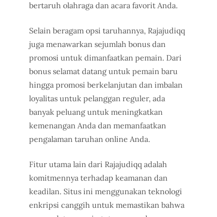
bertaruh olahraga dan acara favorit Anda.
Selain beragam opsi taruhannya, Rajajudiqq
juga menawarkan sejumlah bonus dan
promosi untuk dimanfaatkan pemain. Dari
bonus selamat datang untuk pemain baru
hingga promosi berkelanjutan dan imbalan
loyalitas untuk pelanggan reguler, ada
banyak peluang untuk meningkatkan
kemenangan Anda dan memanfaatkan
pengalaman taruhan online Anda.
Fitur utama lain dari Rajajudiqq adalah
komitmennya terhadap keamanan dan
keadilan. Situs ini menggunakan teknologi
enkripsi canggih untuk memastikan bahwa