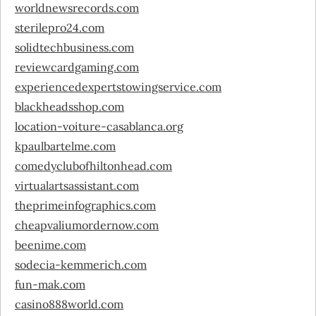
worldnewsrecords.com
sterilepro24.com
solidtechbusiness.com
reviewcardgaming.com
experiencedexpertstowingservice.com
blackheadsshop.com
location-voiture-casablanca.org
kpaulbartelme.com
comedyclubofhiltonhead.com
virtualartsassistant.com
theprimeinfographics.com
cheapvaliumordernow.com
beenime.com
sodecia-kemmerich.com
fun-mak.com
casino888world.com