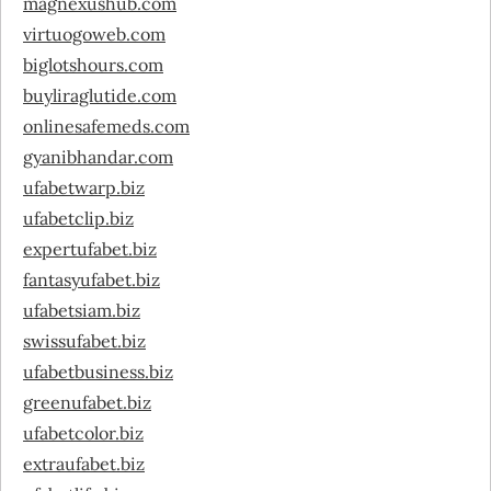
magnexushub.com
virtuogoweb.com
biglotshours.com
buyliraglutide.com
onlinesafemeds.com
gyanibhandar.com
ufabetwarp.biz
ufabetclip.biz
expertufabet.biz
fantasyufabet.biz
ufabetsiam.biz
swissufabet.biz
ufabetbusiness.biz
greenufabet.biz
ufabetcolor.biz
extraufabet.biz