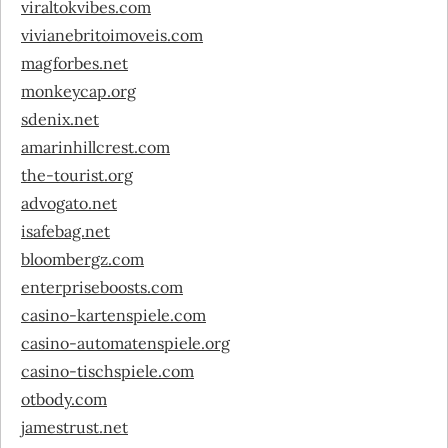
viraltokvibes.com
vivianebritoimoveis.com
magforbes.net
monkeycap.org
sdenix.net
amarinhillcrest.com
the-tourist.org
advogato.net
isafebag.net
bloombergz.com
enterpriseboosts.com
casino-kartenspiele.com
casino-automatenspiele.org
casino-tischspiele.com
otbody.com
jamestrust.net