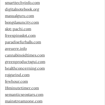
smarttechyinfo.com
digitalnotebook.org
maxualguru.com
bongdasuncity.com
slot-pachi.com
freespinsslot.com
paradisefurballs.com
aveuere.info
cannabinoidtimes.com
greenproductsgui.com
healthconcerning.com
rojgarind.com
fewhour.com
18minutetimer.com
semanticseostars.com
mainstreamzone.com