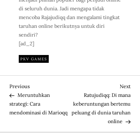
di seluruh dunia. Jadi mengapa tidak
mencoba Rajajudiqq dan mengalami tingkat
taruhan online berikutnya untuk diri
sendiri?
[ad_2]
PKV GAMES
P
Previous
Nex
Previous
Next
Post
Pos
Meruntuhkan
Ratujudiqq: Di mana
o
strategi: Cara
keberuntungan bertemu
mendominasi di Marioqq
peluang di dunia taruhan
s
online
t