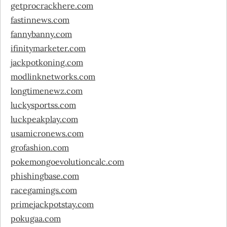
getprocrackhere.com
fastinnews.com
fannybanny.com
ifinitymarketer.com
jackpotkoning.com
modlinknetworks.com
longtimenewz.com
luckysportss.com
luckpeakplay.com
usamicronews.com
grofashion.com
pokemongoevolutioncalc.com
phishingbase.com
racegamings.com
primejackpotstay.com
pokugaa.com