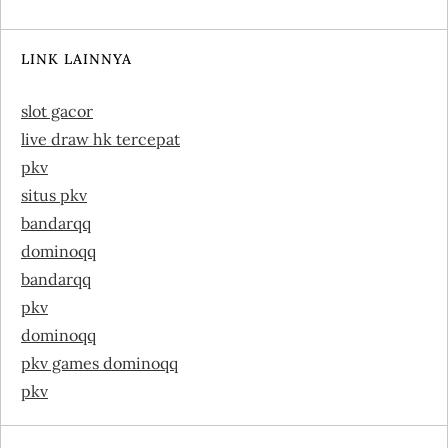
LINK LAINNYA
slot gacor
live draw hk tercepat
pkv
situs pkv
bandarqq
dominoqq
bandarqq
pkv
dominoqq
pkv games dominoqq
pkv