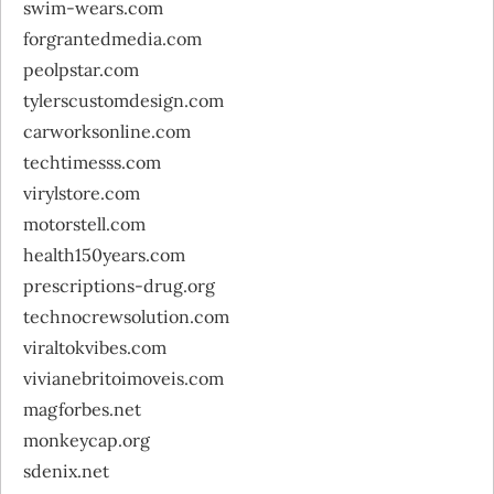
swim-wears.com
forgrantedmedia.com
peolpstar.com
tylerscustomdesign.com
carworksonline.com
techtimesss.com
virylstore.com
motorstell.com
health150years.com
prescriptions-drug.org
technocrewsolution.com
viraltokvibes.com
vivianebritoimoveis.com
magforbes.net
monkeycap.org
sdenix.net