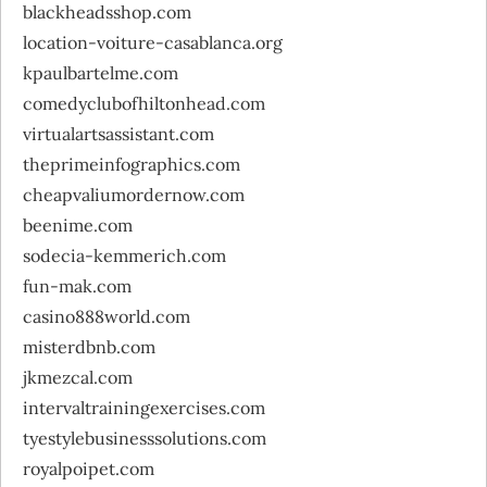
blackheadsshop.com
location-voiture-casablanca.org
kpaulbartelme.com
comedyclubofhiltonhead.com
virtualartsassistant.com
theprimeinfographics.com
cheapvaliumordernow.com
beenime.com
sodecia-kemmerich.com
fun-mak.com
casino888world.com
misterdbnb.com
jkmezcal.com
intervaltrainingexercises.com
tyestylebusinesssolutions.com
royalpoipet.com