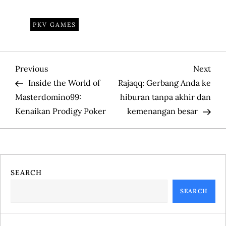
PKV GAMES
P
Previous
Nex
Previous
Next
Post
Pos
Inside the World of
Rajaqq: Gerbang Anda ke
o
Masterdomino99:
hiburan tanpa akhir dan
Kenaikan Prodigy Poker
kemenangan besar
s
t
n
SEARCH
a
SEARCH
v