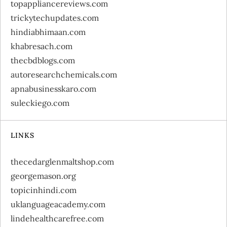
topappliancereviews.com
trickytechupdates.com
hindiabhimaan.com
khabresach.com
thecbdblogs.com
autoresearchchemicals.com
apnabusinesskaro.com
suleckiego.com
LINKS
thecedarglenmaltshop.com
georgemason.org
topicinhindi.com
uklanguageacademy.com
lindehealthcarefree.com