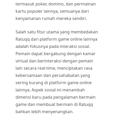
termasuk poker, domino, dan permainan
kartu populer lainnya, semuanya dari
kenyamanan rumah mereka sendiri.
Salah satu fitur utama yang membedakan
Ratuqq dari platform game online lainnya
adalah fokusnya pada interaksi sosial.
Pemain dapat bergabung dengan kamar
virtual dan berinteraksi dengan pemain
lain secara real-time, menciptakan rasa
kebersamaan dan persahabatan yang
sering kurang di platform game online
lainnya. Aspek sosial ini menambah
dimensi baru pada pengalaman bermain
game dan membuat bermain di Ratuqq
bahkan lebih menyenangkan.