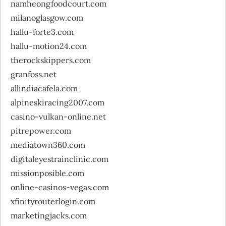
namheongfoodcourt.com
milanoglasgow.com
hallu-forte3.com
hallu-motion24.com
therockskippers.com
granfoss.net
allindiacafela.com
alpineskiracing2007.com
casino-vulkan-online.net
pitrepower.com
mediatown360.com
digitaleyestrainclinic.com
missionposible.com
online-casinos-vegas.com
xfinityrouterlogin.com
marketingjacks.com