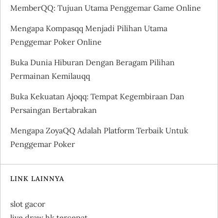
i
MemberQQ: Tujuan Utama Penggemar Game Online
Mengapa Kompasqq Menjadi Pilihan Utama
g
Penggemar Poker Online
a
Buka Dunia Hiburan Dengan Beragam Pilihan
t
Permainan Kemilauqq
Buka Kekuatan Ajoqq: Tempat Kegembiraan Dan
i
Persaingan Bertabrakan
o
Mengapa ZoyaQQ Adalah Platform Terbaik Untuk
Penggemar Poker
n
LINK LAINNYA
slot gacor
live draw hk tercepat