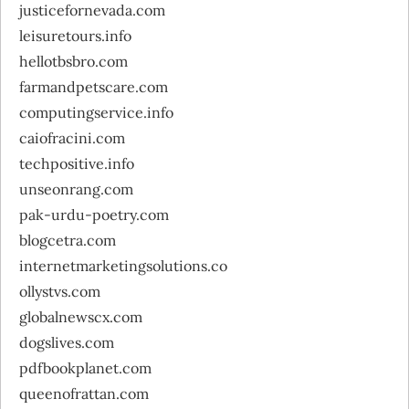
justicefornevada.com
leisuretours.info
hellotbsbro.com
farmandpetscare.com
computingservice.info
caiofracini.com
techpositive.info
unseonrang.com
pak-urdu-poetry.com
blogcetra.com
internetmarketingsolutions.co
ollystvs.com
globalnewscx.com
dogslives.com
pdfbookplanet.com
queenofrattan.com