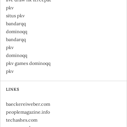
pkv
situs pkv
bandarqq
dominoqq
bandarqq
pkv
dominoqq
pkv games dominoqq
pkv
LINKS
baeckereiweber.com
peoplemagazine.info
techashes.com