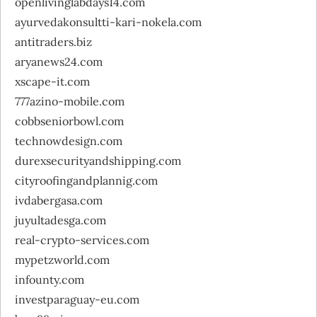
openlivinglabdays14.com
ayurvedakonsultti-kari-nokela.com
antitraders.biz
aryanews24.com
xscape-it.com
777azino-mobile.com
cobbseniorbowl.com
technowdesign.com
durexsecurityandshipping.com
cityroofingandplannig.com
ivdabergasa.com
juyultadesga.com
real-crypto-services.com
mypetzworld.com
infounty.com
investparaguay-eu.com