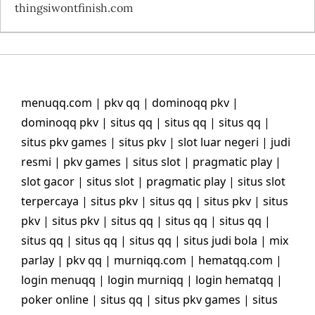
thingsiwontfinish.com
menuqq.com
|
pkv qq
|
dominoqq pkv
|
dominoqq pkv
|
situs qq
|
situs qq
|
situs qq
|
situs pkv games
|
situs pkv
|
slot luar negeri
|
judi
resmi
|
pkv games
|
situs slot
|
pragmatic play
|
slot gacor
|
situs slot
|
pragmatic play
|
situs slot
terpercaya
|
situs pkv
|
situs qq
|
situs pkv
|
situs
pkv
|
situs pkv
|
situs qq
|
situs qq
|
situs qq
|
situs qq
|
situs qq
|
situs qq
|
situs judi bola
|
mix
parlay
|
pkv qq
|
murniqq.com
|
hematqq.com
|
login menuqq
|
login murniqq
|
login hematqq
|
poker online
|
situs qq
|
situs pkv games
|
situs