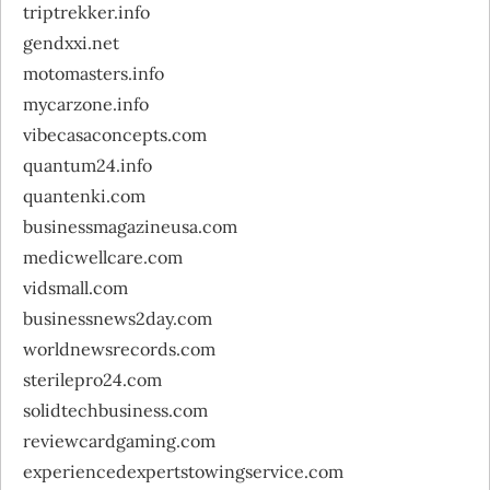
triptrekker.info
gendxxi.net
motomasters.info
mycarzone.info
vibecasaconcepts.com
quantum24.info
quantenki.com
businessmagazineusa.com
medicwellcare.com
vidsmall.com
businessnews2day.com
worldnewsrecords.com
sterilepro24.com
solidtechbusiness.com
reviewcardgaming.com
experiencedexpertstowingservice.com