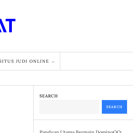
 Online Terpopuler
ektif untuk meningkatkan kemampuan bermain dan meraih
SITUS JUDI ONLINE
SEARCH
SEARCH
Panduan Utama Bermain DominoQQ: