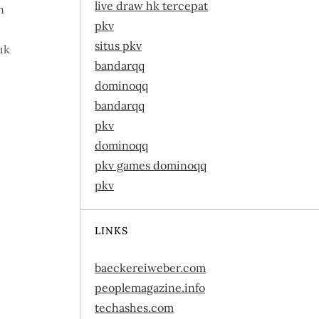
live draw hk tercepat
n
pkv
situs pkv
uk
bandarqq
dominoqq
bandarqq
pkv
dominoqq
pkv games dominoqq
pkv
LINKS
baeckereiweber.com
peoplemagazine.info
techashes.com