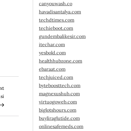
canyouwash.co
havadisantalya.com
techdtimes.com
techieboot.com
gundembalikesir.com
itechar.com
yesbold.com
healthhubzone.com
ebaraat.com
techjuiced.com
byteboosttech.com
Next
xt
magnexushub.com
Post
si
virtuogoweb.com
biglotshours.com
buyliraglutide.com
onlinesafemeds.com