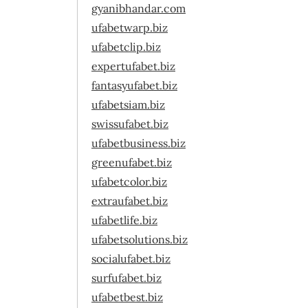
gyanibhandar.com
ufabetwarp.biz
ufabetclip.biz
expertufabet.biz
fantasyufabet.biz
ufabetsiam.biz
swissufabet.biz
ufabetbusiness.biz
greenufabet.biz
ufabetcolor.biz
extraufabet.biz
ufabetlife.biz
ufabetsolutions.biz
socialufabet.biz
surfufabet.biz
ufabetbest.biz