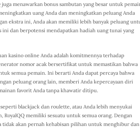
 juga menawarkan bonus sambutan yang besar untuk pemai
 meningkatkan uang Anda dan meningkatkan peluang Anda
an ekstra ini, Anda akan memiliki lebih banyak peluang unt
s ini dan berpotensi mendapatkan hadiah uang tunai yang
juan kasino online Anda adalah komitmennya terhadap
enerator nomor acak bersertifikat untuk memastikan bahwa
ntuk semua pemain. Ini berarti Anda dapat percaya bahwa
gan peluang orang lain, memberi Anda kepercayaan diri
nan favorit Anda tanpa khawatir ditipu.
eperti blackjack dan roulette, atau Anda lebih menyukai
, RoyalQQ memiliki sesuatu untuk semua orang. Dengan
a tidak akan pernah kehabisan pilihan untuk menghibur dan