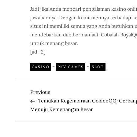
Jadi jika Anda mencari pengalaman kasino onl
jawabannya. Dengan komitmennya terhadap ke
situs ini memiliki semua yang Anda butuhkan
mendebarkan dan bermanfaat. Cobalah RoyalQQ h
untuk menang besar.
[ad_2]
-
-
CASINO
PKV GAMES
SLOT
P
Previous
Previous
Post
Temukan Kegembiraan GoldenQQ: Gerban
o
Menuju Kemenangan Besar
s