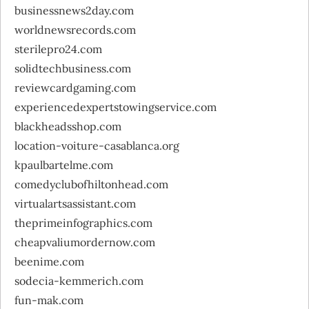
businessnews2day.com
worldnewsrecords.com
sterilepro24.com
solidtechbusiness.com
reviewcardgaming.com
experiencedexpertstowingservice.com
blackheadsshop.com
location-voiture-casablanca.org
kpaulbartelme.com
comedyclubofhiltonhead.com
virtualartsassistant.com
theprimeinfographics.com
cheapvaliumordernow.com
beenime.com
sodecia-kemmerich.com
fun-mak.com