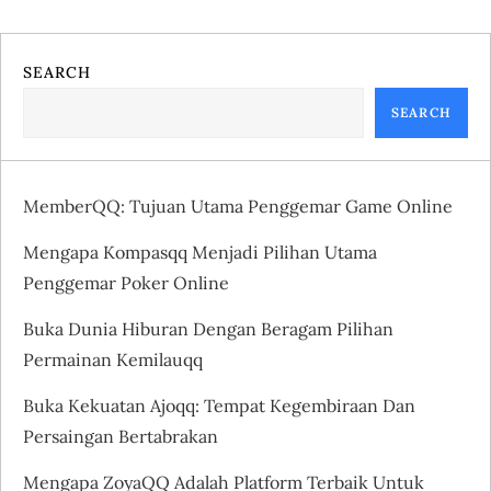
n
a
SEARCH
v
SEARCH
i
g
MemberQQ: Tujuan Utama Penggemar Game Online
a
Mengapa Kompasqq Menjadi Pilihan Utama
Penggemar Poker Online
t
Buka Dunia Hiburan Dengan Beragam Pilihan
i
Permainan Kemilauqq
o
Buka Kekuatan Ajoqq: Tempat Kegembiraan Dan
Persaingan Bertabrakan
n
Mengapa ZoyaQQ Adalah Platform Terbaik Untuk