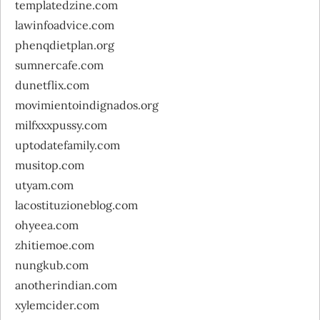
templatedzine.com
lawinfoadvice.com
phenqdietplan.org
sumnercafe.com
dunetflix.com
movimientoindignados.org
milfxxxpussy.com
uptodatefamily.com
musitop.com
utyam.com
lacostituzioneblog.com
ohyeea.com
zhitiemoe.com
nungkub.com
anotherindian.com
xylemcider.com