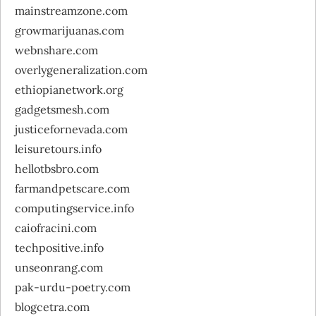
mainstreamzone.com
growmarijuanas.com
webnshare.com
overlygeneralization.com
ethiopianetwork.org
gadgetsmesh.com
justicefornevada.com
leisuretours.info
hellotbsbro.com
farmandpetscare.com
computingservice.info
caiofracini.com
techpositive.info
unseonrang.com
pak-urdu-poetry.com
blogcetra.com