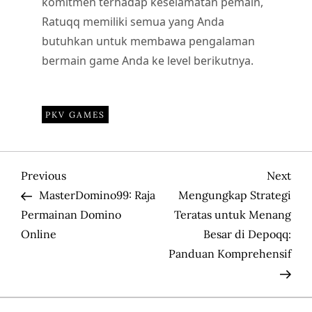
komitmen terhadap keselamatan pemain,
Ratuqq memiliki semua yang Anda
butuhkan untuk membawa pengalaman
bermain game Anda ke level berikutnya.
PKV GAMES
P
Previous
Nex
Previous
Next
Post
Pos
MasterDomino99: Raja
Mengungkap Strategi
o
Permainan Domino
Teratas untuk Menang
Online
Besar di Depoqq:
s
Panduan Komprehensif
t