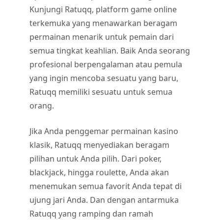
Kunjungi Ratuqq, platform game online
terkemuka yang menawarkan beragam
permainan menarik untuk pemain dari
semua tingkat keahlian. Baik Anda seorang
profesional berpengalaman atau pemula
yang ingin mencoba sesuatu yang baru,
Ratuqq memiliki sesuatu untuk semua
orang.
Jika Anda penggemar permainan kasino
klasik, Ratuqq menyediakan beragam
pilihan untuk Anda pilih. Dari poker,
blackjack, hingga roulette, Anda akan
menemukan semua favorit Anda tepat di
ujung jari Anda. Dan dengan antarmuka
Ratuqq yang ramping dan ramah