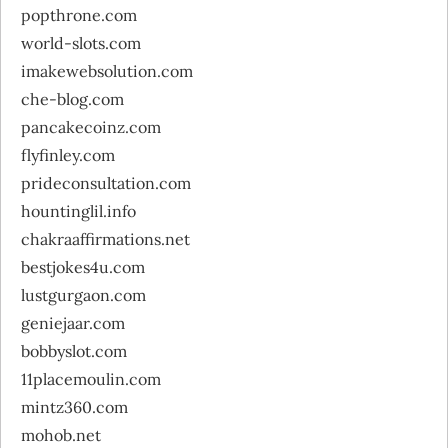
popthrone.com
world-slots.com
imakewebsolution.com
che-blog.com
pancakecoinz.com
flyfinley.com
prideconsultation.com
hountinglil.info
chakraaffirmations.net
bestjokes4u.com
lustgurgaon.com
geniejaar.com
bobbyslot.com
11placemoulin.com
mintz360.com
mohob.net