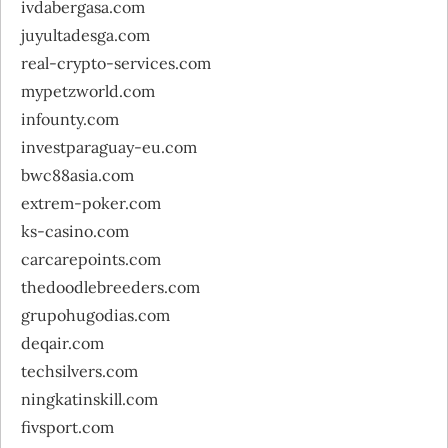
ivdabergasa.com
juyultadesga.com
real-crypto-services.com
mypetzworld.com
infounty.com
investparaguay-eu.com
bwc88asia.com
extrem-poker.com
ks-casino.com
carcarepoints.com
thedoodlebreeders.com
grupohugodias.com
deqair.com
techsilvers.com
ningkatinskill.com
fivsport.com