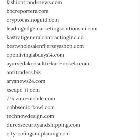
fashiontrandsnews.com
bbcreporters.com
cryptocasinoguid.com
leadingedgemarketingsolutionsmi.com
kastratigeneralcontractinginc.co
bestwholesalenfljerseysshop.com
openlivinglabdays14.com
ayurvedakonsultti-kari-nokela.com
antitraders.biz
aryanews24.com
xscape-it.com
777azino-mobile.com
cobbseniorbowl.com
technowdesign.com
durexsecurityandshipping.com
cityroofingandplannig.com