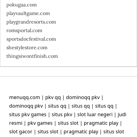
pokugaa.com
playvaultgame.com
playgrandresorts.com
romsportal.com
sportsdocfestival.com
shestylestore.com
thingsiwontfinish.com
menuqq.com
|
pkv qq
|
dominoqq pkv
|
dominoqq pkv
|
situs qq
|
situs qq
|
situs qq
|
situs pkv games
|
situs pkv
|
slot luar negeri
|
judi
resmi
|
pkv games
|
situs slot
|
pragmatic play
|
slot gacor
|
situs slot
|
pragmatic play
|
situs slot