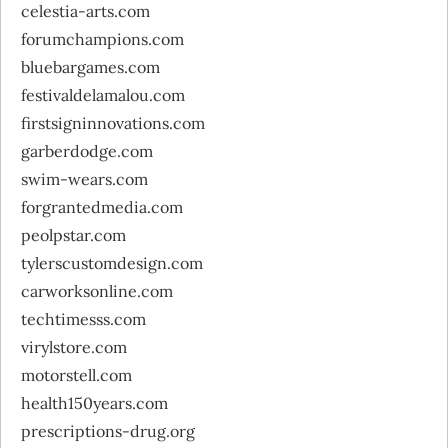
celestia-arts.com
forumchampions.com
bluebargames.com
festivaldelamalou.com
firstsigninnovations.com
garberdodge.com
swim-wears.com
forgrantedmedia.com
peolpstar.com
tylerscustomdesign.com
carworksonline.com
techtimesss.com
virylstore.com
motorstell.com
health150years.com
prescriptions-drug.org