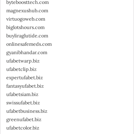
byteboosttech.com
magnexushub.com
virtuogoweb.com
biglotshours.com
buyliraglutide.com
onlinesafemeds.com
gyanibhandar.com
ufabetwarp.biz
ufabetclip.biz
expertufabet.biz
fantasyufabet.biz
ufabetsiam.biz
swissufabet.biz
ufabetbusiness.biz
greenufabet.biz
ufabetcolor.biz