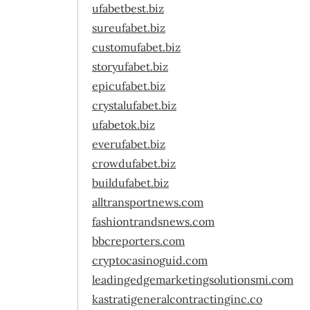
ufabetbest.biz
sureufabet.biz
customufabet.biz
storyufabet.biz
epicufabet.biz
crystalufabet.biz
ufabetok.biz
everufabet.biz
crowdufabet.biz
buildufabet.biz
alltransportnews.com
fashiontrandsnews.com
bbcreporters.com
cryptocasinoguid.com
leadingedgemarketingsolutionsmi.com
kastratigeneralcontractinginc.co