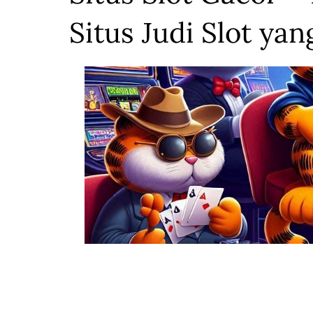
Situs Judi Slot y