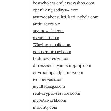
bestwholesalenfljerseysshop.com
openlivinglabdays14.com
ayurvedakonsultti-kari-nokela.com
antitraders.biz
aryanews24.com
xscape-it.com
777azino-mobile.com
cobbseniorbowl.com
technowdesign.com
durexsecurityandshipping.com
cityroofingandplannig.com
ivdabergasa.com
juyultadesga.com
real-crypto-services.com
mypetzworld.com
infounty.com