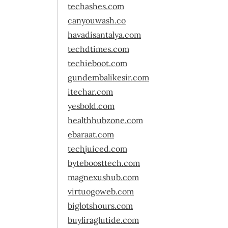
techashes.com
canyouwash.co
havadisantalya.com
techdtimes.com
techieboot.com
gundembalikesir.com
itechar.com
yesbold.com
healthhubzone.com
ebaraat.com
techjuiced.com
byteboosttech.com
magnexushub.com
virtuogoweb.com
biglotshours.com
buyliraglutide.com