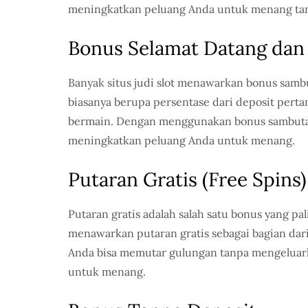
meningkatkan peluang Anda untuk menang tanp
Bonus Selamat Datang dan
Banyak situs judi slot menawarkan bonus samb
biasanya berupa persentase dari deposit pert
bermain. Dengan menggunakan bonus sambutan i
meningkatkan peluang Anda untuk menang.
Putaran Gratis (Free Spins)
Putaran gratis adalah salah satu bonus yang pal
menawarkan putaran gratis sebagai bagian dari
Anda bisa memutar gulungan tanpa mengeluar
untuk menang.