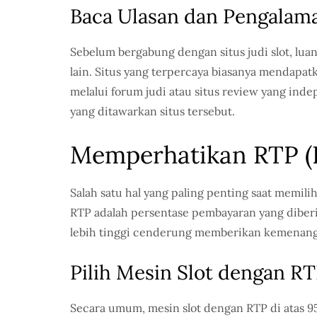
Baca Ulasan dan Pengalam
Sebelum bergabung dengan situs judi slot, l
lain. Situs yang terpercaya biasanya mendapat
melalui forum judi atau situs review yang in
yang ditawarkan situs tersebut.
Memperhatikan RTP (R
Salah satu hal yang paling penting saat memilih
RTP adalah persentase pembayaran yang diberi
lebih tinggi cenderung memberikan kemenanga
Pilih Mesin Slot dengan RT
Secara umum, mesin slot dengan RTP di atas 