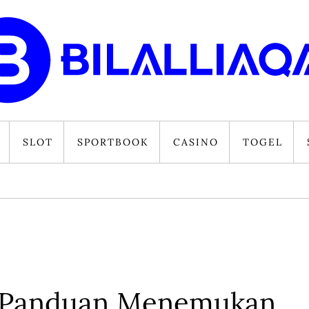
 Terbaik di Situs Poker
i situs poker online terpopuler. Pelajari strategi yang ef
kemenangan besar.
SLOT
SPORTBOOK
CASINO
TOGEL
 – Panduan Menemukan