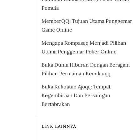
Pemula
MemberQQ: Tujuan Utama Penggemar
Game Online
Mengapa Kompasqq Menjadi Pilihan
Utama Penggemar Poker Online
Buka Dunia Hiburan Dengan Beragam
Pilihan Permainan Kemilauqq
Buka Kekuatan Ajoqq: Tempat
Kegembiraan Dan Persaingan
Bertabrakan
LINK LAINNYA