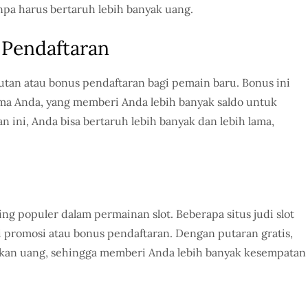
a harus bertaruh lebih banyak uang.
 Pendaftaran
utan atau bonus pendaftaran bagi pemain baru. Bonus ini
ama Anda, yang memberi Anda lebih banyak saldo untuk
ni, Anda bisa bertaruh lebih banyak dan lebih lama,
ing populer dalam permainan slot. Beberapa situs judi slot
 promosi atau bonus pendaftaran. Dengan putaran gratis,
kan uang, sehingga memberi Anda lebih banyak kesempatan