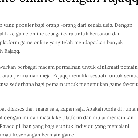
 yang populer bagi orang -orang dari segala usia. Dengan
lih ke game online sebagai cara untuk bersantai dan
tu platform game online yang telah mendapatkan banyak
h Rajaqq.
awarkan berbagai macam permainan untuk dinikmati pemain
 atau permainan meja, Rajaqq memiliki sesuatu untuk semu
atnya sederhana bagi pemain untuk menemukan game favorit
pat diakses dari mana saja, kapan saja. Apakah Anda di rumah
apat dengan mudah masuk ke platform dan mulai memainkan
n Rajaqq pilihan yang bagus untuk individu yang menjalani
ikmati kesenangan bermain game.