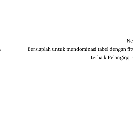
Ne
n
Bersiaplah untuk mendominasi tabel dengan fit
terbaik Pelangiqq