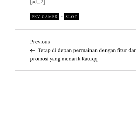
[ad_2]
-
PKV GAMES
SLOT
P
Previous
Previous
Post
Tetap di depan permainan dengan fitur da
o
promosi yang menarik Ratuqq
s
t
n
a
v