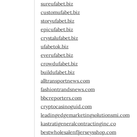
sureufabet.biz
customufabet.biz
storyufabet.biz
epicufabet.biz
crystalufabet.biz
ufabetok.biz
everufabet.biz
crowdufabet.biz
buildufabet.biz
alltransportnews.com
fashiontrandsnews.com
bbcreporters.com
cryptocasinoguid.com
leadingedgemarketingsolutionsmi.com
kastratigeneralcontractinginc.co
bestwholesalenfljerseysshop.com