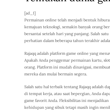
[ad_1]
Permainan online telah menjadi bentuk hiburan
kemajuan teknologi, semakin banyak orang bera
bersantai setelah hari yang panjang. Salah sa
perhatian dalam beberapa tahun terakhir adala
Rajaqq adalah platform game online yang men
Apakah Anda penggemar permainan kartu, slot,
orang. Platform ini mudah dinavigasi, membu
mereka dan mulai bermain segera.
Salah satu hal terbaik tentang Rajaqq adalah da
di tempat kerja, atau saat bepergian, Anda d
game favorit Anda. Fleksibilitas ini menjadika
kehidupan yang sibuk tetapi masih ingin men