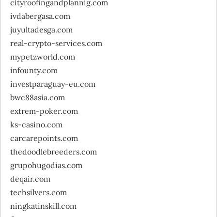
cityroofingandplannig.com
ivdabergasa.com
juyultadesga.com
real-crypto-services.com
mypetzworld.com
infounty.com
investparaguay-eu.com
bwc88asia.com
extrem-poker.com
ks-casino.com
carcarepoints.com
thedoodlebreeders.com
grupohugodias.com
deqair.com
techsilvers.com
ningkatinskill.com