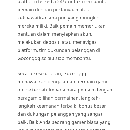
platform tersedia 24/7 untuk membantu
pemain dengan pertanyaan atau
kekhawatiran apa pun yang mungkin
mereka miliki. Baik pemain memerlukan
bantuan dalam menyiapkan akun,
melakukan deposit, atau menavigasi
platform, tim dukungan pelanggan di
Gocengqq selalu siap membantu.
Secara keseluruhan, Gocengqq
menawarkan pengalaman bermain game
online terbaik kepada para pemain dengan
beragam pilihan permainan, langkah-
langkah keamanan terbaik, bonus besar,
dan dukungan pelanggan yang sangat
baik. Baik Anda seorang gamer biasa yang