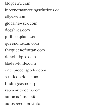
blogcetra.com
internetmarketingsolutions.co
ollystvs.com
globalnewscx.com
dogslives.com
pdfbookplanet.com
queenofrattan.com
thequeenofrattan.com
denohubpro.com
blades-knife.com
one-piece-spoiler.com
studiooneiota.com
findingcasino.org
realworldcobra.com
automachine.info
autospeedsters.info