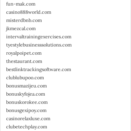
fun-mak.com
casino888world.com
misterdbnb.com
jkmezcal.com
intervaltrainingexercises.com
tyestylebusinesssolutions.com
royalpoipet.com
thestaurant.com
bestlinktrackingsoftware.com
clublubupoo.com
bonusmazijeu.com
bonuskyfojea.com
bonuskorokee.com
bonusgexipoy.com
casinorelaxluxe.com
clubetechplay.com