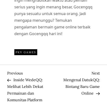
ingin menghabiskan waktu atau pemain
serius yang ingin menang besar, Gocengqq
punya sesuatu untuk semua orang. Jadi
mengapa menunggu? Temukan
pengalaman bermain game online terbaik
dengan Gocengqq hari ini!
PKV GAMES
P
Previous
Nex
Previous
Next
Post
Pos
Inside WedeQQ:
Mengenal DatukQQ:
o
Melihat Lebih Dekat
Bintang Baru Game
Permainan dan
Online
s
Komunitas Platform