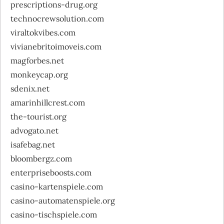
prescriptions-drug.org
technocrewsolution.com
viraltokvibes.com
vivianebritoimoveis.com
magforbes.net
monkeycap.org
sdenix.net
amarinhillcrest.com
the-tourist.org
advogato.net
isafebag.net
bloombergz.com
enterpriseboosts.com
casino-kartenspiele.com
casino-automatenspiele.org
casino-tischspiele.com