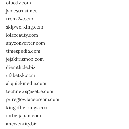
otbody.com
jamestrust.net
trenz24.com
skipworking.com
loizbeauty.com
anyconverter.com
timespedia.com
jejakkrismon.com
diemthole.biz
ufabetkk.com
allquickmedia.com
technewsgazette.com
pureglowfacecream.com
kingofherrings.com
mrbetjapan.com
anewentity.biz