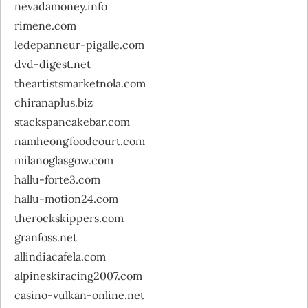
nevadamoney.info
rimene.com
ledepanneur-pigalle.com
dvd-digest.net
theartistsmarketnola.com
chiranaplus.biz
stackspancakebar.com
namheongfoodcourt.com
milanoglasgow.com
hallu-forte3.com
hallu-motion24.com
therockskippers.com
granfoss.net
allindiacafela.com
alpineskiracing2007.com
casino-vulkan-online.net