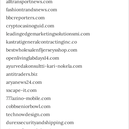
alltransportnews.com
fashiontrandsnews.com
bbcreporters.com
cryptocasinoguid.com
leadingedgemarketingsolutionsmi.com
kastratigeneralcontractinginc.co
bestwholesalenfljerseysshop.com
openlivinglabdays14.com
ayurvedakonsultti-kari-nokela.com
antitraders.biz
aryanews24.com
xscape-it.com
777azino-mobile.com
cobbseniorbowl.com
technowdesign.com
durexsecurityandshipping.com