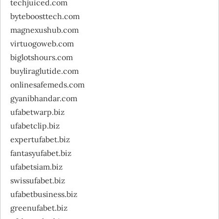
techjuiced.com
byteboosttech.com
magnexushub.com
virtuogoweb.com
biglotshours.com
buyliraglutide.com
onlinesafemeds.com
gyanibhandar.com
ufabetwarp.biz
ufabetclip.biz
expertufabet.biz
fantasyufabet.biz
ufabetsiam.biz
swissufabet.biz
ufabetbusiness.biz
greenufabet.biz