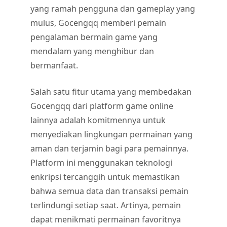
yang ramah pengguna dan gameplay yang
mulus, Gocengqq memberi pemain
pengalaman bermain game yang
mendalam yang menghibur dan
bermanfaat.
Salah satu fitur utama yang membedakan
Gocengqq dari platform game online
lainnya adalah komitmennya untuk
menyediakan lingkungan permainan yang
aman dan terjamin bagi para pemainnya.
Platform ini menggunakan teknologi
enkripsi tercanggih untuk memastikan
bahwa semua data dan transaksi pemain
terlindungi setiap saat. Artinya, pemain
dapat menikmati permainan favoritnya