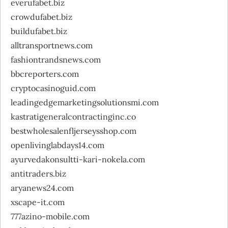
everufabet.biz
crowdufabet.biz
buildufabet.biz
alltransportnews.com
fashiontrandsnews.com
bbcreporters.com
cryptocasinoguid.com
leadingedgemarketingsolutionsmi.com
kastratigeneralcontractinginc.co
bestwholesalenfljerseysshop.com
openlivinglabdays14.com
ayurvedakonsultti-kari-nokela.com
antitraders.biz
aryanews24.com
xscape-it.com
777azino-mobile.com