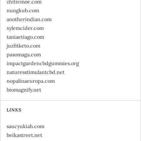
zhitiemoe.com
nungkub.com
anotherindian.com
xylemcider.com
taniaetiago.com
juzfitketo.com
pasomaga.com
impactgardencbdgummies.org
naturesstimulantcbd.net
nopalinaeuropa.com
biomagnify.net
LINKS
saucyukiah.com
beikastreet.net