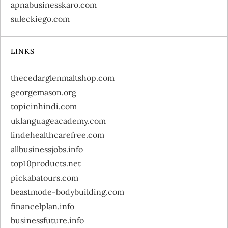
apnabusinesskaro.com
suleckiego.com
LINKS
thecedarglenmaltshop.com
georgemason.org
topicinhindi.com
uklanguageacademy.com
lindehealthcarefree.com
allbusinessjobs.info
top10products.net
pickabatours.com
beastmode-bodybuilding.com
financelplan.info
businessfuture.info