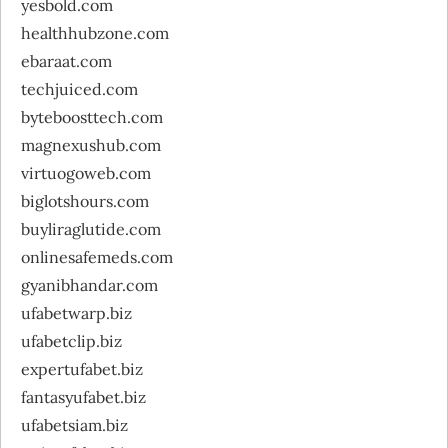
yesbold.com
healthhubzone.com
ebaraat.com
techjuiced.com
byteboosttech.com
magnexushub.com
virtuogoweb.com
biglotshours.com
buyliraglutide.com
onlinesafemeds.com
gyanibhandar.com
ufabetwarp.biz
ufabetclip.biz
expertufabet.biz
fantasyufabet.biz
ufabetsiam.biz