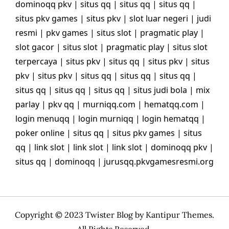
dominoqq pkv
|
situs qq
|
situs qq
|
situs qq
|
situs pkv games
|
situs pkv
|
slot luar negeri
|
judi
resmi
|
pkv games
|
situs slot
|
pragmatic play
|
slot gacor
|
situs slot
|
pragmatic play
|
situs slot
terpercaya
|
situs pkv
|
situs qq
|
situs pkv
|
situs
pkv
|
situs pkv
|
situs qq
|
situs qq
|
situs qq
|
situs qq
|
situs qq
|
situs qq
|
situs judi bola
|
mix
parlay
|
pkv qq
|
murniqq.com
|
hematqq.com
|
login menuqq
|
login murniqq
|
login hematqq
|
poker online
|
situs qq
|
situs pkv games
|
situs
qq
|
link slot
|
link slot
|
link slot
|
dominoqq pkv
|
situs qq
|
dominoqq
|
jurusqq.pkvgamesresmi.org
Copyright © 2023 Twister Blog by
Kantipur Themes
.