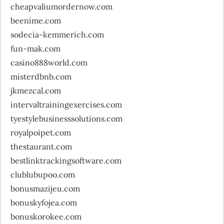
cheapvaliumordernow.com
beenime.com
sodecia-kemmerich.com
fun-mak.com
casino888world.com
misterdbnb.com
jkmezcal.com
intervaltrainingexercises.com
tyestylebusinesssolutions.com
royalpoipet.com
thestaurant.com
bestlinktrackingsoftware.com
clublubupoo.com
bonusmazijeu.com
bonuskyfojea.com
bonuskorokee.com