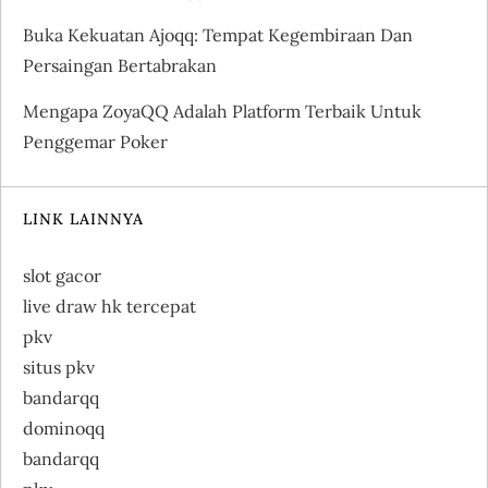
o
Buka Kekuatan Ajoqq: Tempat Kegembiraan Dan
Persaingan Bertabrakan
n
Mengapa ZoyaQQ Adalah Platform Terbaik Untuk
Penggemar Poker
LINK LAINNYA
slot gacor
live draw hk tercepat
pkv
situs pkv
bandarqq
dominoqq
bandarqq