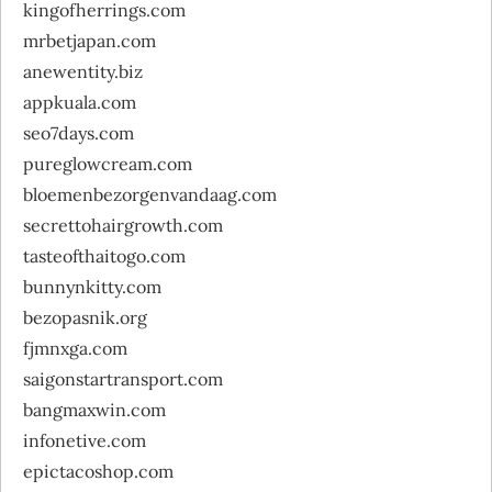
kingofherrings.com
mrbetjapan.com
anewentity.biz
appkuala.com
seo7days.com
pureglowcream.com
bloemenbezorgenvandaag.com
secrettohairgrowth.com
tasteofthaitogo.com
bunnynkitty.com
bezopasnik.org
fjmnxga.com
saigonstartransport.com
bangmaxwin.com
infonetive.com
epictacoshop.com