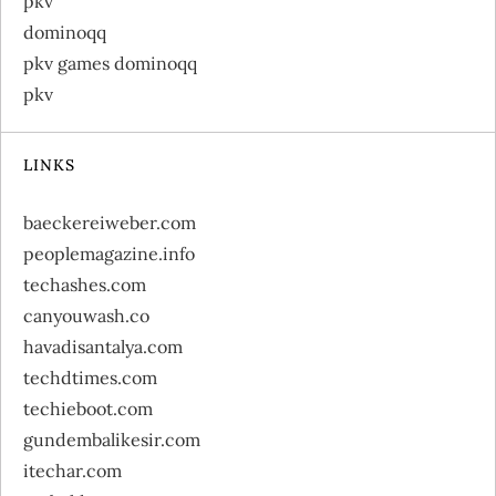
pkv
dominoqq
pkv games dominoqq
pkv
LINKS
baeckereiweber.com
peoplemagazine.info
techashes.com
canyouwash.co
havadisantalya.com
techdtimes.com
techieboot.com
gundembalikesir.com
itechar.com