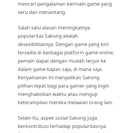
mencari pengalaman bermain game yang
seru dan menantang.
Salah satu alasan meningkatnya
popularitas Sakong adalah
aksesibilitasnya. Dengan game yang kini
tersedia di berbagai platform game online,
pemain dapat dengan mudah terjun ke
dalam game kapan saja, di mana saja.
Kenyamanan ini menjadikan Sakong
pilihan tepat bagi para gamer yang ingin
menghabiskan waktu atau menguji
keterampilan mereka melawan orang lain.
Selain itu, aspek sosial Sakong juga
berkontribusi terhadap popularitasnya.