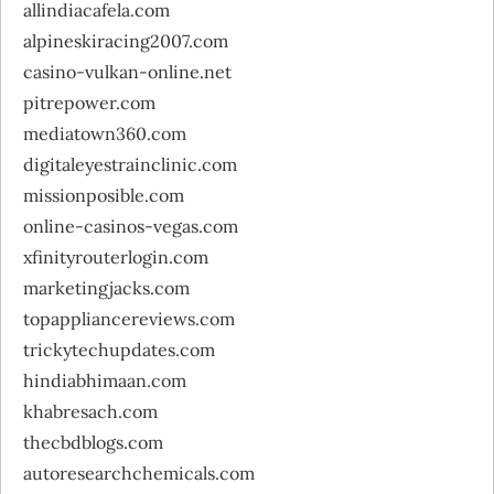
allindiacafela.com
alpineskiracing2007.com
casino-vulkan-online.net
pitrepower.com
mediatown360.com
digitaleyestrainclinic.com
missionposible.com
online-casinos-vegas.com
xfinityrouterlogin.com
marketingjacks.com
topappliancereviews.com
trickytechupdates.com
hindiabhimaan.com
khabresach.com
thecbdblogs.com
autoresearchchemicals.com