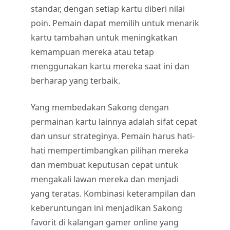
standar, dengan setiap kartu diberi nilai
poin. Pemain dapat memilih untuk menarik
kartu tambahan untuk meningkatkan
kemampuan mereka atau tetap
menggunakan kartu mereka saat ini dan
berharap yang terbaik.
Yang membedakan Sakong dengan
permainan kartu lainnya adalah sifat cepat
dan unsur strateginya. Pemain harus hati-
hati mempertimbangkan pilihan mereka
dan membuat keputusan cepat untuk
mengakali lawan mereka dan menjadi
yang teratas. Kombinasi keterampilan dan
keberuntungan ini menjadikan Sakong
favorit di kalangan gamer online yang