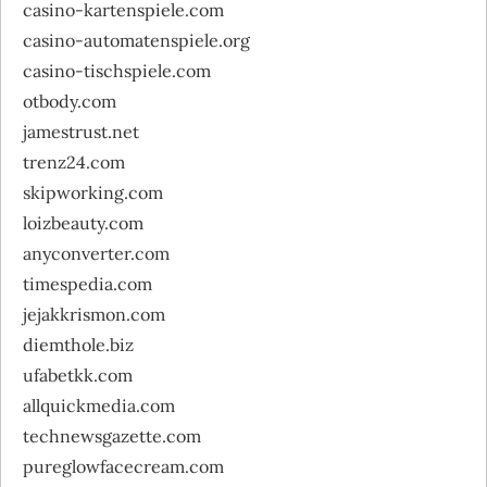
casino-kartenspiele.com
casino-automatenspiele.org
casino-tischspiele.com
otbody.com
jamestrust.net
trenz24.com
skipworking.com
loizbeauty.com
anyconverter.com
timespedia.com
jejakkrismon.com
diemthole.biz
ufabetkk.com
allquickmedia.com
technewsgazette.com
pureglowfacecream.com