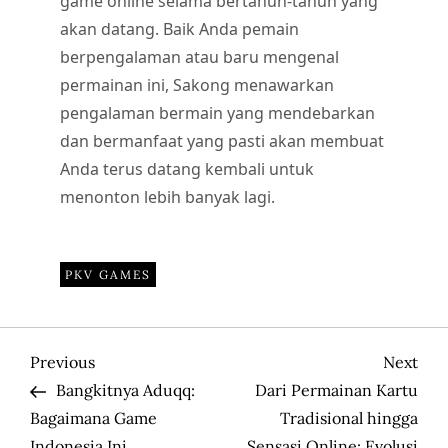
game online selama bertahun-tahun yang
akan datang. Baik Anda pemain
berpengalaman atau baru mengenal
permainan ini, Sakong menawarkan
pengalaman bermain yang mendebarkan
dan bermanfaat yang pasti akan membuat
Anda terus datang kembali untuk
menonton lebih banyak lagi.
PKV GAMES
P
Previous
Nex
Previous
Next
Post
Pos
Bangkitnya Aduqq:
Dari Permainan Kartu
o
Bagaimana Game
Tradisional hingga
Indonesia Ini
Sensasi Online: Evolusi