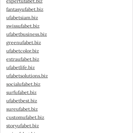
expertufabet.biz
fantasyufabet.biz
ufabetsiam.biz
swissufabet.biz
ufabetbusiness.biz
greenufabet.biz
ufabetcolor.biz
extraufabet.biz
ufabetlife.biz
ufabetsolutions.biz
socialufabet.biz
surfufabet.biz
ufabetbest.biz
sureufabet.biz
customufabet.biz
storyufabet.biz