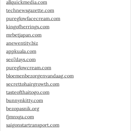
allquickmedia.com
technewsgazette.com
pureglowfacecream.com
kingofherrings.com
mrbetjapan.com
anewentity.biz
appkuala.com
seo7days.com
pureglowcream.com
bloemenbezorgenvandaag.com
secrettohairgrowth.com
tasteofthaitogo.com
bunnynkitty.com
bezopasnik.org
fjmnxga.com
saigonstartransport.com