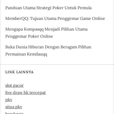
a
Panduan Utama Strategi Poker Untuk Pemula
t
MemberQQ: Tujuan Utama Penggemar Game Online
Mengapa Kompasqq Menjadi Pilihan Utama
i
Penggemar Poker Online
o
Buka Dunia Hiburan Dengan Beragam Pilihan
Permainan Kemilauqq
n
LINK LAINNYA
slot gacor
live draw hk tercepat
pkv
situs pkv
bandarqq