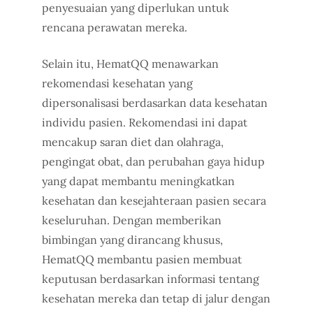
penyesuaian yang diperlukan untuk
rencana perawatan mereka.
Selain itu, HematQQ menawarkan
rekomendasi kesehatan yang
dipersonalisasi berdasarkan data kesehatan
individu pasien. Rekomendasi ini dapat
mencakup saran diet dan olahraga,
pengingat obat, dan perubahan gaya hidup
yang dapat membantu meningkatkan
kesehatan dan kesejahteraan pasien secara
keseluruhan. Dengan memberikan
bimbingan yang dirancang khusus,
HematQQ membantu pasien membuat
keputusan berdasarkan informasi tentang
kesehatan mereka dan tetap di jalur dengan