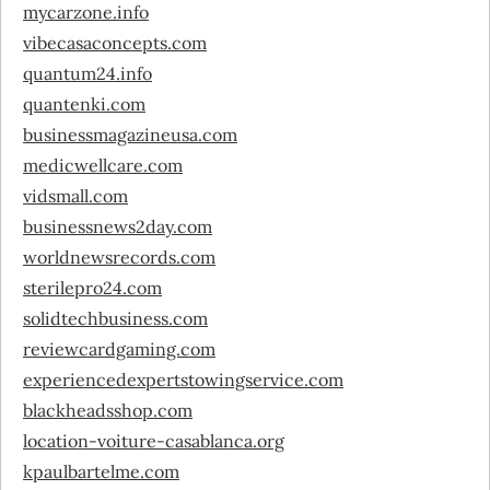
mycarzone.info
vibecasaconcepts.com
quantum24.info
quantenki.com
businessmagazineusa.com
medicwellcare.com
vidsmall.com
businessnews2day.com
worldnewsrecords.com
sterilepro24.com
solidtechbusiness.com
reviewcardgaming.com
experiencedexpertstowingservice.com
blackheadsshop.com
location-voiture-casablanca.org
kpaulbartelme.com