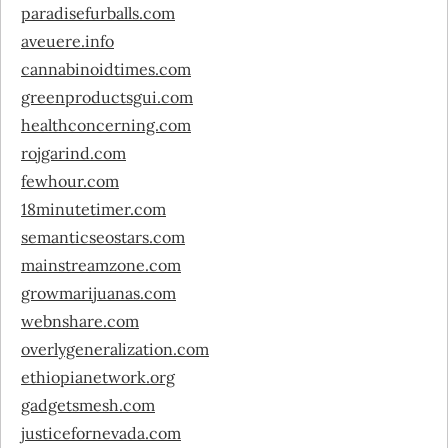
paradisefurballs.com
aveuere.info
cannabinoidtimes.com
greenproductsgui.com
healthconcerning.com
rojgarind.com
fewhour.com
18minutetimer.com
semanticseostars.com
mainstreamzone.com
growmarijuanas.com
webnshare.com
overlygeneralization.com
ethiopianetwork.org
gadgetsmesh.com
justicefornevada.com