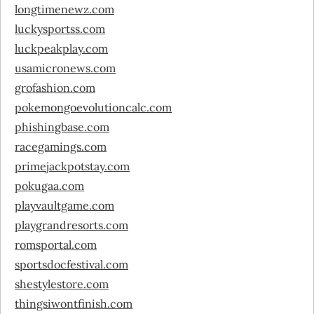
longtimenewz.com
luckysportss.com
luckpeakplay.com
usamicronews.com
grofashion.com
pokemongoevolutioncalc.com
phishingbase.com
racegamings.com
primejackpotstay.com
pokugaa.com
playvaultgame.com
playgrandresorts.com
romsportal.com
sportsdocfestival.com
shestylestore.com
thingsiwontfinish.com