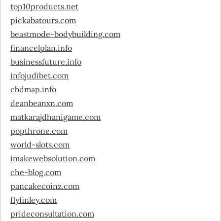
top10products.net
pickabatours.com
beastmode-bodybuilding.com
financelplan.info
businessfuture.info
infojudibet.com
cbdmap.info
deanbeanxn.com
matkarajdhanigame.com
popthrone.com
world-slots.com
imakewebsolution.com
che-blog.com
pancakecoinz.com
flyfinley.com
prideconsultation.com