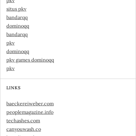
pkv
situs pkv
bandarqq
dominoqq
bandarqq
pkv
dominoqq
pkv games dominoqq
pkv
LINKS
baeckereiweber.com
peoplemagazine.info
techashes.com
canyouwash.co