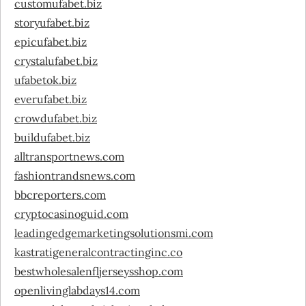
customufabet.biz
storyufabet.biz
epicufabet.biz
crystalufabet.biz
ufabetok.biz
everufabet.biz
crowdufabet.biz
buildufabet.biz
alltransportnews.com
fashiontrandsnews.com
bbcreporters.com
cryptocasinoguid.com
leadingedgemarketingsolutionsmi.com
kastratigeneralcontractinginc.co
bestwholesalenfljerseysshop.com
openlivinglabdays14.com