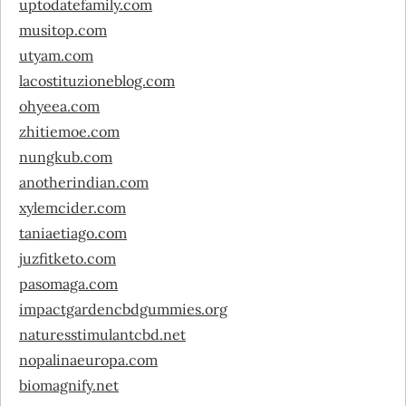
uptodatefamily.com
musitop.com
utyam.com
lacostituzioneblog.com
ohyeea.com
zhitiemoe.com
nungkub.com
anotherindian.com
xylemcider.com
taniaetiago.com
juzfitketo.com
pasomaga.com
impactgardencbdgummies.org
naturesstimulantcbd.net
nopalinaeuropa.com
biomagnify.net