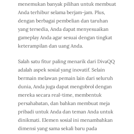
menemukan banyak pilihan untuk membuat
Anda terhibur selama berjam-jam. Plus,
dengan berbagai pembelian dan taruhan
yang tersedia, Anda dapat menyesuaikan
gameplay Anda agar sesuai dengan tingkat
keterampilan dan uang Anda.
Salah satu fitur paling menarik dari DivaQQ
adalah aspek sosial yang inovatif. Selain
bermain melawan pemain lain dari seluruh
dunia, Anda juga dapat mengobrol dengan
mereka secara real-time, membentuk
persahabatan, dan bahkan membuat meja
pribadi untuk Anda dan teman Anda untuk
dinikmati. Elemen sosial ini menambahkan
dimensi yang sama sekali baru pada