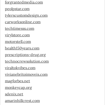
forgrantedmedia.com
peolpstar.com
tylerscustomdesign.com
carworksonline.com
techtimesss.com
virylstore.com
motorstell.com
health150years.com
prescriptions-drug.org
technocrewsolution.com
viraltokvibes.com
vivianebritoimoveis.com
magforbes.net
monkeycap.org
sdenix.net
amarinhillcrest.com