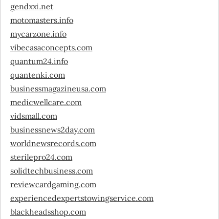
gendxxi.net
motomasters.info
mycarzone.info
vibecasaconcepts.com
quantum24.info
quantenki.com
businessmagazineusa.com
medicwellcare.com
vidsmall.com
businessnews2day.com
worldnewsrecords.com
sterilepro24.com
solidtechbusiness.com
reviewcardgaming.com
experiencedexpertstowingservice.com
blackheadsshop.com