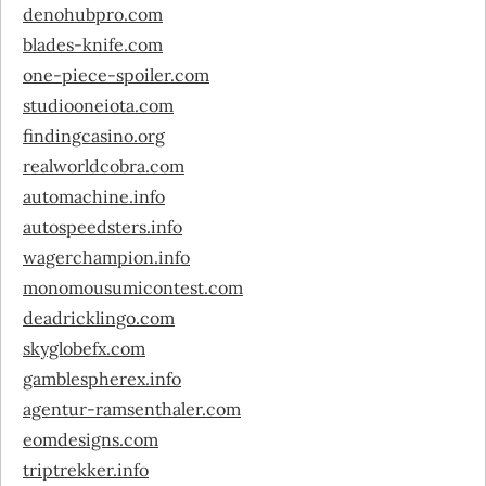
denohubpro.com
blades-knife.com
one-piece-spoiler.com
studiooneiota.com
findingcasino.org
realworldcobra.com
automachine.info
autospeedsters.info
wagerchampion.info
monomousumicontest.com
deadricklingo.com
skyglobefx.com
gamblespherex.info
agentur-ramsenthaler.com
eomdesigns.com
triptrekker.info