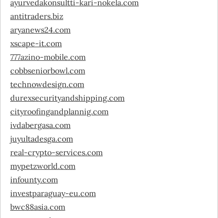
ayurvedakonsultti-kari-nokela.com
antitraders.biz
aryanews24.com
xscape-it.com
777azino-mobile.com
cobbseniorbowl.com
technowdesign.com
durexsecurityandshipping.com
cityroofingandplannig.com
ivdabergasa.com
juyultadesga.com
real-crypto-services.com
mypetzworld.com
infounty.com
investparaguay-eu.com
bwc88asia.com