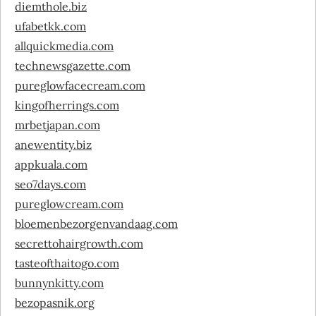
diemthole.biz
ufabetkk.com
allquickmedia.com
technewsgazette.com
pureglowfacecream.com
kingofherrings.com
mrbetjapan.com
anewentity.biz
appkuala.com
seo7days.com
pureglowcream.com
bloemenbezorgenvandaag.com
secrettohairgrowth.com
tasteofthaitogo.com
bunnynkitty.com
bezopasnik.org