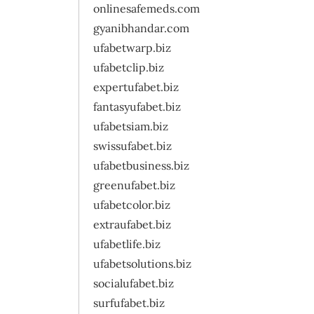
onlinesafemeds.com
gyanibhandar.com
ufabetwarp.biz
ufabetclip.biz
expertufabet.biz
fantasyufabet.biz
ufabetsiam.biz
swissufabet.biz
ufabetbusiness.biz
greenufabet.biz
ufabetcolor.biz
extraufabet.biz
ufabetlife.biz
ufabetsolutions.biz
socialufabet.biz
surfufabet.biz