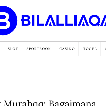
 Terbaik di Situs Poker
i situs poker online terpopuler. Pelajari strategi yang ef
kemenangan besar.
SLOT
SPORTBOOK
CASINO
TOGEL
k Murahqq: Bagaimana