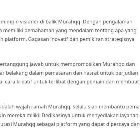
pemimpin visioner di balik Murahqq. Dengan pengalaman
e, ia memiliki pemahaman yang mendalam tentang apa yang
h platform. Gagasan inovatif dan pemikiran strategisnya
ia bertanggung jawab untuk mempromosikan Murahqq dan
tar belakang dalam pemasaran dan hasrat untuk perjudian
a -cara kreatif untuk terlibat dengan pemain dan membuat
ik adalah wajah ramah Murahqq, selalu siap membantu pema
n mereka miliki. Dedikasinya untuk menyediakan layanan
tasi Murahqq sebagai platform yang dapat dipercaya dan