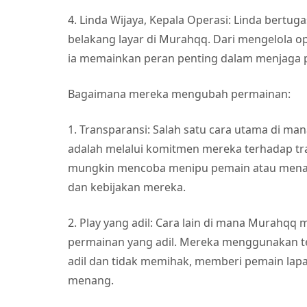
4. Linda Wijaya, Kepala Operasi: Linda bert
belakang layar di Murahqq. Dari mengelola op
ia memainkan peran penting dalam menjaga pl
Bagaimana mereka mengubah permainan:
1. Transparansi: Salah satu cara utama di 
adalah melalui komitmen mereka terhadap tra
mungkin mencoba menipu pemain atau menahan
dan kebijakan mereka.
2. Play yang adil: Cara lain di mana Murahqq
permainan yang adil. Mereka menggunakan 
adil dan tidak memihak, memberi pemain lapa
menang.