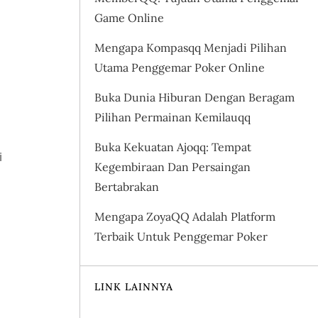
Game Online
Mengapa Kompasqq Menjadi Pilihan
Utama Penggemar Poker Online
Buka Dunia Hiburan Dengan Beragam
Pilihan Permainan Kemilauqq
Buka Kekuatan Ajoqq: Tempat
i
Kegembiraan Dan Persaingan
Bertabrakan
Mengapa ZoyaQQ Adalah Platform
n
Terbaik Untuk Penggemar Poker
i
LINK LAINNYA