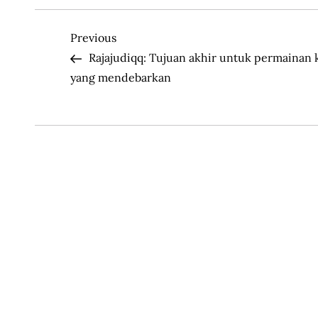
P
Previous
Previous
Post
Rajajudiqq: Tujuan akhir untuk permainan 
o
yang mendebarkan
s
t
n
a
v
i
g