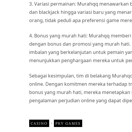
3. Variasi permainan: Murahqq menawarkan ber
dan blackjack hingga variasi baru yang mena
orang, tidak peduli apa preferensi game mere
4. Bonus yang murah hati: Murahqq memberi
dengan bonus dan promosi yang murah hati. 
imbalan yang berkelanjutan untuk pemain yan
menunjukkan penghargaan mereka untuk pe
Sebagai kesimpulan, tim di belakang Murahq
online. Dengan komitmen mereka terhadap tr
bonus yang murah hati, mereka menetapkan st
pengalaman perjudian online yang dapat diper
-
CASINO
PKV GAMES