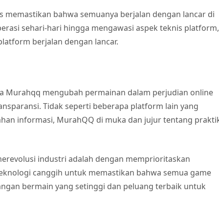
ugas memastikan bahwa semuanya berjalan dengan lancar di
erasi sehari-hari hingga mengawasi aspek teknis platform,
atform berjalan dengan lancar.
mana Murahqq mengubah permainan dalam perjudian online
nsparansi. Tidak seperti beberapa platform lain yang
 informasi, MurahQQ di muka dan jujur ​​tentang prakti
 merevolusi industri adalah dengan memprioritaskan
teknologi canggih untuk memastikan bahwa semua game
ngan bermain yang setinggi dan peluang terbaik untuk